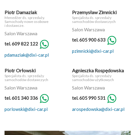
Piotr Damaziak
Przemysław Zimnicki
Menedżer ds. sprzedaży.
Specjalista ds. sprzedaży
Samochody nowe osobowe
samochodów dostawczych
i dostawcze.
Salon Warszawa
Salon Warszawa
tel. 605 900 633
tel. 609 822 122
pzimnicki@dixi-car.pl
pdamaziak@dixi-car.pl
Piotr Orłowski
Agnieszka Rospędowska
Specjalista ds. sprzedaży
Specjalista ds. sprzedaży
samochodów dostawczych
samochodów użytkowych
Salon Warszawa
Salon Warszawa
tel. 601 340 336
tel. 605 990 531
porlowski@dixi-car.pl
arospedowska@dixi-car.pl