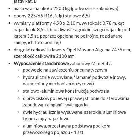
jazdy kat. B
masa własna około 2200 kg (podwozie + zabudowa)
opony 225/65 R16, felgi stalowe 6,5J
wymiary platformy 4,90 x 2,10 m, wysokość 0,78 m, kąt
najazdu ok. 8,5 st. (możliwość łagodniejszego najazdu pod
kątem 3,5 st. poprzez opcjonalne potrójne, rozkładane
rampy, ich foto poniżej)
długość całkowita lawety Opel Movano Algema 7475 mm,
szerokość całkowita 2100 mm
Wyposażenie standardowe
zabudowy Mini Blitz:
podwozie na zawieszeniu pneumatycznym
hydraulicznie wychylane, "łamane" podwozie (nowy,
wzmocniony mechanizm nożycowy)
stalowo-aluminiowa konstrukcja podwozia
6 przycisków po lewej i prawej stronie do sterowania
zabudową, rampami i wyciągarką
dwie hydraulicznie wysuwane, szerokie, aluminiowe
tylne rampy najazdowe
aluminiowa, przestawna podstawa pod koła
przewożonego pojazdu - 1 szt.