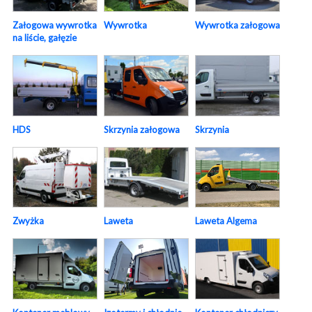
Załogowa wywrotka
Wywrotka
Wywrotka załogowa
na liście, gałęzie
HDS
Skrzynia załogowa
Skrzynia
Laweta Algema
Zwyżka
Laweta