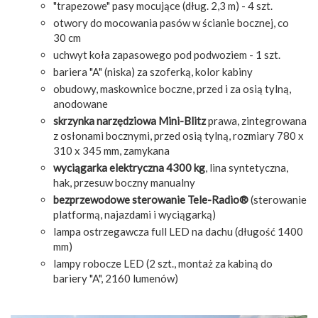
"trapezowe" pasy mocujące (dług. 2,3 m) - 4 szt.
otwory do mocowania pasów w ścianie bocznej, co
30 cm
uchwyt koła zapasowego pod podwoziem - 1 szt.
bariera "A" (niska) za szoferką, kolor kabiny
obudowy, maskownice boczne, przed i za osią tylną,
anodowane
skrzynka narzędziowa Mini-Blitz
prawa, zintegrowana
z osłonami bocznymi, przed osią tylną, rozmiary 780 x
310 x 345 mm, zamykana
wyciągarka elektryczna 4300 kg
, lina syntetyczna,
hak, przesuw boczny manualny
bezprzewodowe sterowanie Tele-Radio®
(sterowanie
platformą, najazdami i wyciągarką)
lampa ostrzegawcza full LED na dachu (długość 1400
mm)
lampy robocze LED (2 szt., montaż za kabiną do
bariery "A", 2160 lumenów)