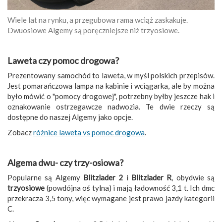
Wiele lat na rynku, a przegubowa rama wciąż zaskakuje.
Dwuosiowe Algemy są poręczniejsze niż trzyosiowe.
Laweta czy pomoc drogowa?
Prezentowany samochód to laweta, w myśl polskich przepisów.
Jest pomarańczowa lampa na kabinie i wciągarka, ale by można
było mówić o "pomocy drogowej", potrzebny byłby jeszcze hak i
oznakowanie ostrzegawcze nadwozia. Te dwie rzeczy są
dostępne do naszej Algemy jako opcje.
Zobacz
różnice laweta vs pomoc drogowa
.
Algema dwu- czy trzy-osiowa?
Popularne są Algemy
Blitzlader 2
i
Blitzlader R
, obydwie są
trzyosiowe
(powdójna oś tylna) i mają ładowność 3,1 t. Ich dmc
przekracza 3,5 tony, więc wymagane jest prawo jazdy kategorii
C.