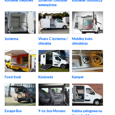
Izotermy i chłodnie
Kontener meblowy
Kontener chłodniczy
wewnętrzne
Vivaro C izoterma /
Izoterma
Mobilny boks
chłodnia
chłodniczy
Food truck
Koniowóz
Kamper
Escape Box
9-os. bus Movano
Kabina załogowa na