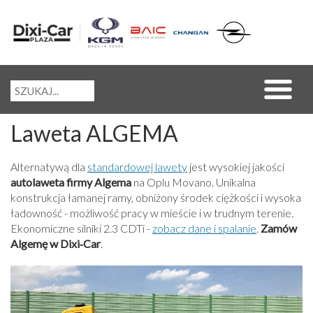
Laweta ALGEMA
Alternatywą dla
standardowej lawety
jest wysokiej jakości
autolaweta firmy Algema
na Oplu Movano. Unikalna
konstrukcja łamanej ramy, obniżony środek ciężkości i wysoka
ładowność - możliwość pracy w mieście i w trudnym terenie.
Ekonomiczne silniki 2.3 CDTi -
zobacz dane i spalanie
.
Zamów
Algemę w Dixi‑Car
.