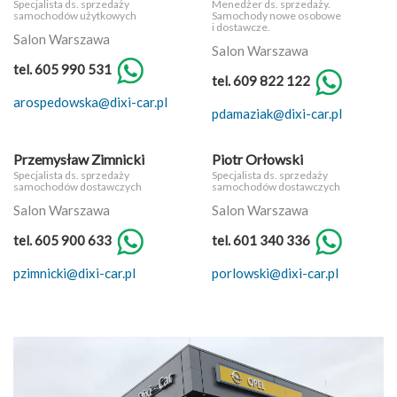
Specjalista ds. sprzedaży
Menedżer ds. sprzedaży.
samochodów użytkowych
Samochody nowe osobowe
i dostawcze.
Salon Warszawa
Salon Warszawa
tel. 605 990 531
tel. 609 822 122
arospedowska@dixi-car.pl
pdamaziak@dixi-car.pl
Przemysław Zimnicki
Piotr Orłowski
Specjalista ds. sprzedaży
Specjalista ds. sprzedaży
samochodów dostawczych
samochodów dostawczych
Salon Warszawa
Salon Warszawa
tel. 605 900 633
tel. 601 340 336
pzimnicki@dixi-car.pl
porlowski@dixi-car.pl