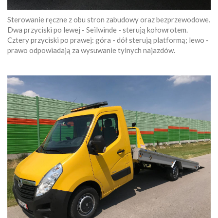
Sterowanie ręczne z obu stron zabudowy oraz bezprzewodowe.
Dwa przyciski po lewej - Seilwinde - sterują kołowrotem.
Cztery przyciski po prawej: góra - dół sterują platformą; lewo -
prawo odpowiadają za wysuwanie tylnych najazdów.