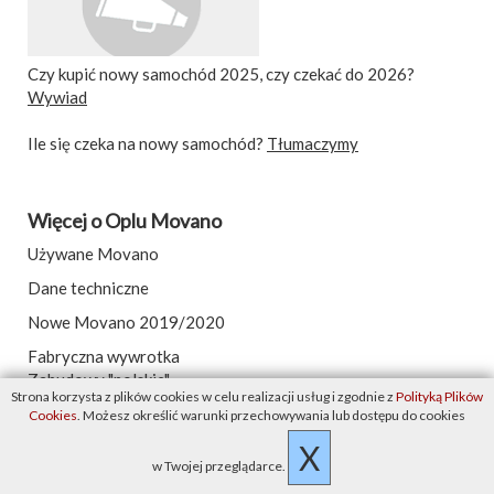
Czy kupić nowy samochód 2025, czy czekać do 2026?
Wywiad
Ile się czeka na nowy samochód?
Tłumaczymy
Więcej o Oplu Movano
Używane Movano
Dane techniczne
Nowe Movano 2019/2020
Fabryczna wywrotka
Zabudowy "polskie"
Strona korzysta z plików cookies w celu realizacji usług i zgodnie z
Polityką Plików
Pakiety do przestrzeni ładunkowej
Cookies
. Możesz określić warunki przechowywania lub dostępu do cookies
Tylny napęd - po co?
X
Okresy międzyprzeglądowe
w Twojej przeglądarce.
Opinie klientów