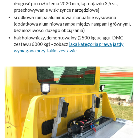
długość po rozłożeniu 2020 mm, kąt najazdu 3,5 st.,
przechowywanie w skrzynce narzędziowej
środkowa rampa aluminiowa, manualnie wysuwana
(dodatkowa aluminiowa rampa między rampami głównymi,
bez możliwości dużego obciążania)
hak holowniczy, demontowalny (2500 kg uciągu, DMC
zestawu 6000 kg) - zobacz
jaka kategoria prawa jazdy
wymagana przy takim zestawie