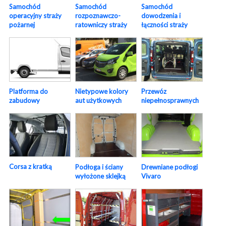
Samochód
Samochód
Samochód
operacyjny straży
rozpoznawczo-
dowodzenia i
pożarnej
ratowniczy straży
łączności straży
Platforma do
Nietypowe kolory
Przewóz
zabudowy
aut użytkowych
niepełnosprawnych
Corsa z kratką
Podłoga i ściany
Drewniane podłogi
wyłożone sklejką
Vivaro