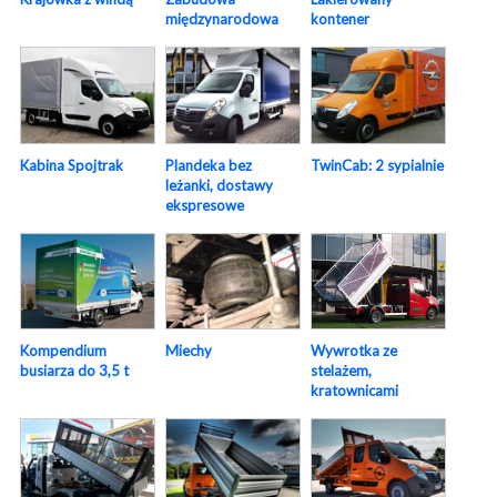
międzynarodowa
kontener
Kabina Spojtrak
Plandeka bez
TwinCab: 2 sypialnie
leżanki, dostawy
ekspresowe
Wywrotka ze
Kompendium
Miechy
stelażem,
busiarza do 3,5 t
kratownicami