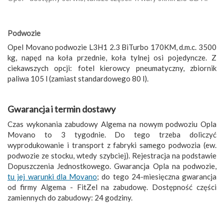
Podwozie
Opel Movano podwozie L3H1 2.3 BiTurbo 170KM, d.m.c. 3500
kg, napęd na koła przednie, koła tylnej osi pojedyncze. Z
ciekawszych opcji: fotel kierowcy pneumatyczny, zbiornik
paliwa 105 l (zamiast standardowego 80 l).
Gwarancja i termin dostawy
Czas wykonania zabudowy Algema na nowym podwoziu Opla
Movano to 3 tygodnie. Do tego trzeba doliczyć
wyprodukowanie i transport z fabryki samego podwozia (ew.
podwozie ze stocku, wtedy szybciej). Rejestracja na podstawie
Dopuszczenia Jednostkowego. Gwarancja Opla na podwozie,
tu jej warunki dla Movano
; do tego 24-miesięczna gwarancja
od firmy Algema - FitZel na zabudowę. Dostępność części
zamiennych do zabudowy: 24 godziny.