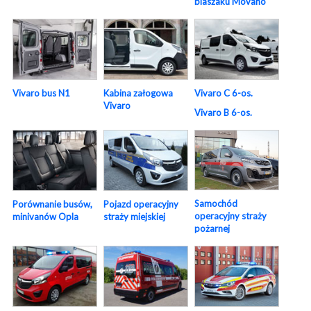
blaszaku Movano
Vivaro bus N1
Kabina załogowa
Vivaro C 6-os.
Vivaro
Vivaro B 6-os.
Samochód
Porównanie busów,
Pojazd operacyjny
operacyjny straży
minivanów Opla
straży miejskiej
pożarnej