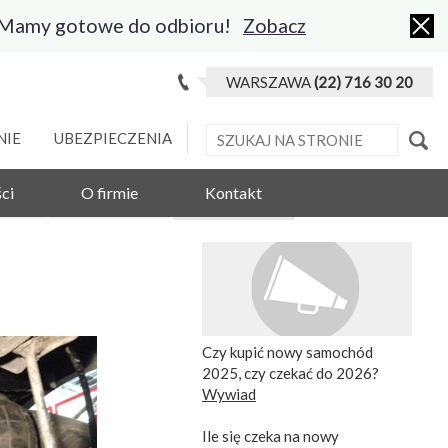
 Mamy gotowe do odbioru!
Zobacz
WARSZAWA
(22) 716 30 20
NIE
UBEZPIECZENIA
ci
O firmie
Kontakt
Czy kupić nowy samochód
2025, czy czekać do 2026?
Wywiad
Ile się czeka na nowy