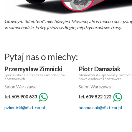
Głównym "klientem" miechów jest Movano, ale w mocno obciążanym
w samochodzie, który jeździ w długie, międzynarodowe trasy.
Pytaj nas o miechy:
Przemysław Zimnicki
Piotr Damaziak
Specjalista ds. sprzedaży samochodów
Menedżer ds. sprzedaży. Samoch
dostawczych
nowe osobowe i dostawcze.
Salon Warszawa
Salon Warszawa
tel. 605 900 633
tel. 609 822 122
pzimnicki@dixi-car.pl
pdamaziak@dixi-car.pl