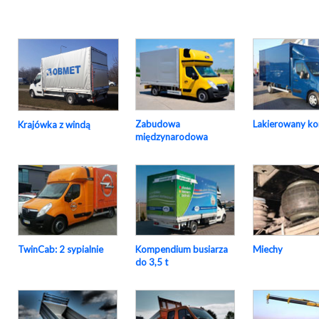
Zabudowa
Lakierowany ko
Krajówka z windą
międzynarodowa
TwinCab: 2 sypialnie
Kompendium busiarza
Miechy
do 3,5 t