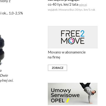
niony z
co 40 tys. km/2 lata
więcej
wyjątek: Movano Bus 30 tys. km/1 rok
ok... 1,0-2,5%
Movano w abonamencie
na firmę
ZOBACZ
a
 Dwie
lnej osi.