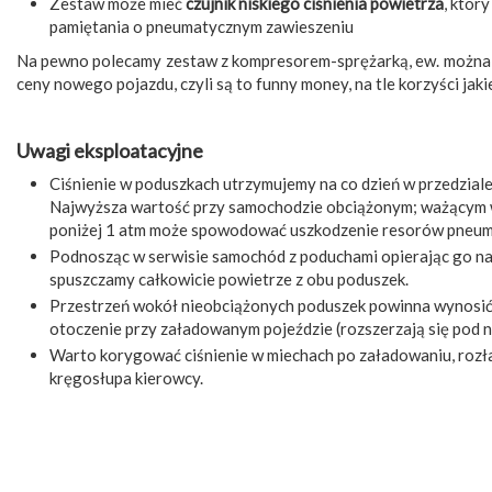
Zestaw może mieć
czujnik niskiego ciśnienia powietrza
, któr
pamiętania o pneumatycznym zawieszeniu
Na pewno polecamy zestaw z kompresorem-sprężarką, ew. można
ceny nowego pojazdu, czyli są to funny money, na tle korzyści jak
Uwagi eksploatacyjne
Ciśnienie w poduszkach utrzymujemy na co dzień w przedziale 
Najwyższa wartość przy samochodzie obciążonym; ważącym w 
poniżej 1 atm może spowodować uszkodzenie resorów pneum
Podnosząc w serwisie samochód z poduchami opierając go na p
spuszczamy całkowicie powietrze z obu poduszek.
Przestrzeń wokół nieobciążonych poduszek powinna wynosić m
otoczenie przy załadowanym pojeździe (rozszerzają się pod n
Warto korygować ciśnienie w miechach po załadowaniu, rozł
kręgosłupa kierowcy.