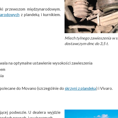
ięki przewozom międzynarodowym.
narodowych
z plandeką i kurnikiem.
Miech tylnego zawieszenia w 
dostawczym dmc do 3,5 t.
ezwala na optymalne ustawienie wysokości zawieszenia
iem
nia
- polecane do Movano (szczególnie do
skrzyni z plandeką
) i Vivaro.
jącej podwozie. U dealera wyjdzie
chodach nowych, i w używanych.