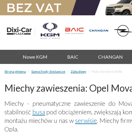
Nowe KGM
BAIC
CHANGAN
Strona główna
Samochody dostawcze
Zabudowy
Poduchy tylnej belki
Miechy zawieszenia: Opel Mova
Miechy - pneumatyczne zawieszenie do Mova
stabilność
busa
pod obciążeniem, zwiększają ko
montażu miechów u nas w
serwisie
. Miechy firm
Opla.