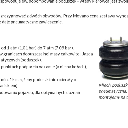
y spowoduje ew. dopompowanie poduszek - wtedy kierowca jest zwol
 zrezygnować z dwóch obwodów. Przy Movano cena zestawu wynosi 
ie daje pneumatyczne zawieszenie.
od 1 atm (1,01 bar) do 7 atm (7,09 bar).
granicach dopuszczalnej masy całkowitej. Jazda
atycznych (poduszek).
unktach podparcia na ramie (a nie na kołach),
in. 15 mm, żeby poduszki nie ocierały o
Miech, poduszk
aciskiem).
pneumatyczna.
adowaniu pojazdu, dla optymalnych doznań
montujemy na ty