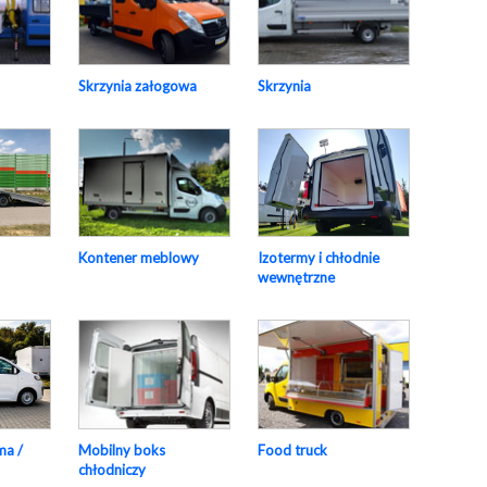
Skrzynia załogowa
Skrzynia
Izotermy i chłodnie
Kontener meblowy
wewnętrzne
ma /
Mobilny boks
Food truck
chłodniczy