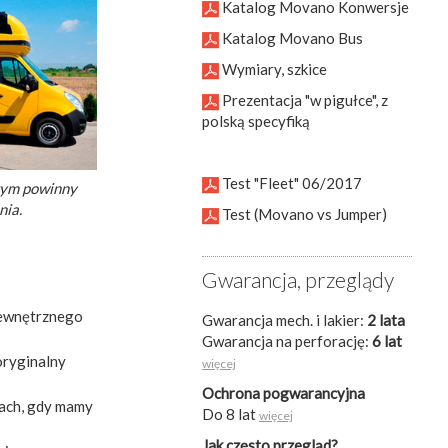
Katalog Movano Konwersje
Katalog Movano Bus
Wymiary, szkice
Prezentacja "w pigułce", z
polską specyfiką
Test "Fleet" 06/2017
rym powinny
nia.
Test (Movano vs Jumper)
Gwarancja, przeglądy
 zewnętrznego
Gwarancja mech. i lakier:
2 lata
Gwarancja na perforację:
6 lat
oryginalny
więcej
Ochrona pogwarancyjna
ach, gdy mamy
Do 8 lat
więcej
Jak często przegląd?