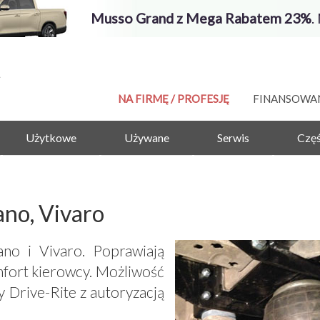
Musso Grand z Mega Rabatem 23%
.
NA FIRMĘ / PROFESJĘ
FINANSOWA
Użytkowe
Używane
Serwis
Częś
no, Vivaro
no i Vivaro. Poprawiają
mfort kierowcy. Możliwość
y Drive-Rite z autoryzacją