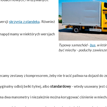
wersji
skrzynia z plandeką
. Również
 napęd mamy w niektórych wersjach
Typowy samochód -
bus
, w któ
być miechy - poduchy zawiesze
lecamy zestawy z kompresorem, żeby nie tracić paliwa na dojazd do
ginalny odbój belki tylnej, albo
standardowy
- wtedy usuwany jest 
 dwa manometry i niezależnie można korygować ciśnienie w miech