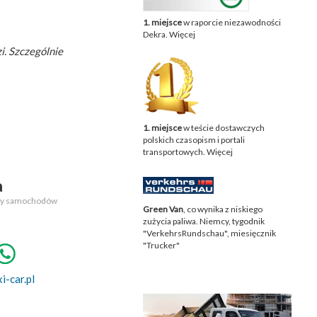
1. miejsce
w raporcie niezawodności
Dekra.
Więcej
. Szczególnie
1. miejsce
w teście dostawczych
polskich czasopism i portali
transportowych.
Więcej
a
daży samochodów
Green Van
, co wynika z niskiego
zużycia paliwa. Niemcy, tygodnik
"VerkehrsRundschau", miesięcznik
"Trucker"
-car.pl