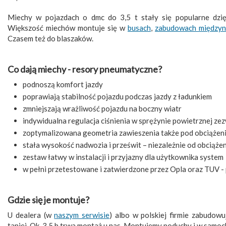
Miechy w pojazdach o dmc do 3,5 t stały się popularne dz
Większość miechów montuje się w
busach
,
zabudowach między
Czasem też do blaszaków.
Co dają miechy - resory pneumatyczne?
podnoszą komfort jazdy
poprawiają stabilność pojazdu podczas jazdy z ładunkiem
zmniejszają wrażliwość pojazdu na boczny wiatr
indywidualna regulacja ciśnienia w sprężynie powietrznej z
zoptymalizowana geometria zawieszenia także pod obciążen
stała wysokość nadwozia i prześwit – niezależnie od obciąże
zestaw łatwy w instalacji i przyjazny dla użytkownika system
w pełni przetestowane i zatwierdzone przez Opla oraz TUV 
Gdzie się je montuje?
U dealera (w
naszym serwisie
) albo w polskiej firmie zabudowu
taniej. Ok. 3,5 h trwa montaż u nas. Montujemy poduchy i w samo