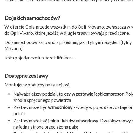
Do jakich samochodów?
W ofercie Opla przede wszystkim do Opli Movano, zwłaszcza w 
do Opli Vivaro, które jeżdżą w długie trasy i bywają przeciążane.
Do samochodów zarówno z przednim, jak i tylnym napędem (tylny
Movano).
Koła pojedyncze lub koła bliźniacze.
Dostępne zestawy
Montujemy poduchy na tylnej osi.
Najważniejszy podział, to
czy w zestawie jest kompresor
. Po
źródła sprężonego powietrza
Zestaw może być
wzmocniony
- wtedy w pojeździe zostaje ory
odbój
Zestaw może być
jedno- lub dwuobwodowy
. Dwuobwodowy ma
na jedną stronę przeciążoną pakę