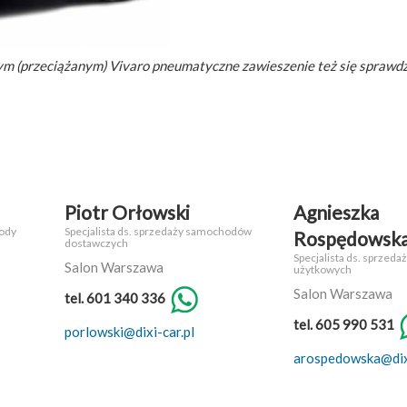
 (przeciążanym) Vivaro pneumatyczne zawieszenie też się sprawdzi
Piotr Orłowski
Agnieszka
ody
Specjalista ds. sprzedaży samochodów
Rospędowsk
dostawczych
Specjalista ds. sprze
Salon Warszawa
użytkowych
Salon Warszawa
tel. 601 340 336
tel. 605 990 531
porlowski@dixi-car.pl
arospedowska@dixi