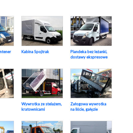
ntener
Kabina Spojtrak
Plandeka bez leżanki,
dostawy ekspresowe
Wywrotka ze stelażem,
Załogowa wywrotka
kratownicami
na liście, gałęzie