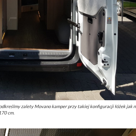
kreślmy zalety Movano kamper przy takiej konfiguracji łóżek jak na
 170 cm.