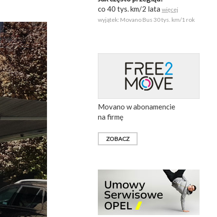
co 40 tys. km/2 lata
więcej
wyjątek: Movano Bus 30 tys. km/1 rok
Movano w abonamencie
na firmę
ZOBACZ