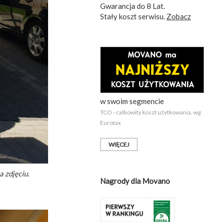
Gwarancja do 8 Lat.
Stały koszt serwisu.
Zobacz
w swoim segmencie
TCO - całkowity koszt użytkowania, wg
Eurotax
WIĘCEJ
 zdjęciu.
Nagrody dla Movano