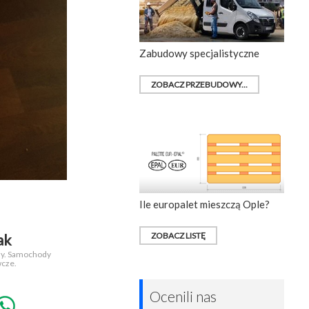
Zabudowy specjalistyczne
ZOBACZ PRZEBUDOWY...
Ile europalet mieszczą Ople?
ZOBACZ LISTĘ
ak
ży. Samochody
wcze.
Ocenili nas