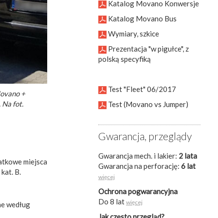
Katalog Movano Konwersje
Katalog Movano Bus
Wymiary, szkice
Prezentacja "w pigułce", z
polską specyfiką
Test "Fleet" 06/2017
Movano +
 Na fot.
Test (Movano vs Jumper)
Gwarancja, przeglądy
Gwarancja mech. i lakier:
2 lata
atkowe miejsca
Gwarancja na perforację:
6 lat
kat. B.
więcej
Ochrona pogwarancyjna
Do 8 lat
więcej
nne według
Jak często przegląd?