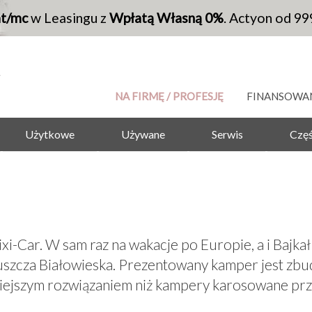
at/mc
w Leasingu z
Wpłatą Własną 0%
. Actyon od 99
NA FIRMĘ / PROFESJĘ
FINANSOWA
Użytkowe
Używane
Serwis
Częś
-Car. W sam raz na wakacje po Europie, a i Bajkał 
uszcza Białowieska. Prezentowany kamper jest zb
inniejszym rozwiązaniem niż kampery karosowane prz