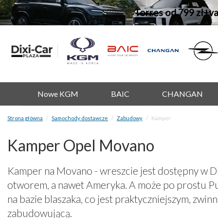
Torres od 799 zł+v
Nowe KGM
BAIC
CHANGAN
Strona główna
Samochody dostawcze
Zabudowy
Kamper
Kamper Opel Movano
Kamper na Movano - wreszcie jest dostępny w Dixi
otworem, a nawet Ameryka. A może po prostu P
na bazie blaszaka, co jest praktyczniejszym, zw
zabudowującą.