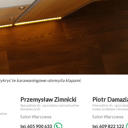
rzykryć te karawaningowe utensylia klapami.
Przemysław Zimnicki
Piotr Damazi
Specjalista ds. sprzedaży samochodów
Menedżer ds. sprzeda
dostawczych
nowe osobowe i dosta
hodów
Salon Warszawa
Salon Warszawa
tel. 605 900 633
tel. 609 822 122