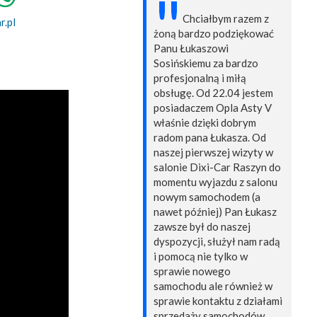
"
Chciałbym razem z
r.pl
żoną bardzo podziękować
Panu Łukaszowi
Sosińskiemu za bardzo
profesjonalną i miłą
obsługę. Od 22.04 jestem
posiadaczem Opla Asty V
właśnie dzięki dobrym
radom pana Łukasza. Od
naszej pierwszej wizyty w
salonie Dixi-Car Raszyn do
momentu wyjazdu z salonu
nowym samochodem (a
nawet później) Pan Łukasz
zawsze był do naszej
dyspozycji, służył nam radą
i pomocą nie tylko w
sprawie nowego
samochodu ale również w
sprawie kontaktu z działami
sprzedaży samochodów