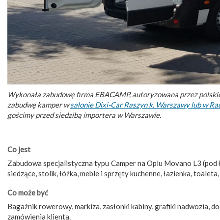
Wykonała zabudowę firma EBACAMP, autoryzowana przez polskiego
zabudwę kamper w
salonie Dixi-Car Raszyn k. Warszawy lub w R
gościmy przed siedzibą importera w Warszawie.
Co jest
Zabudowa specjalistyczna typu Camper na Oplu Movano L3 (pod k
siedzące, stolik, łóżka, meble i sprzęty kuchenne, łazienka, toalet
Co może być
Bagażnik rowerowy, markiza, zasłonki kabiny, grafiki nadwozia, d
zamówienia klienta.