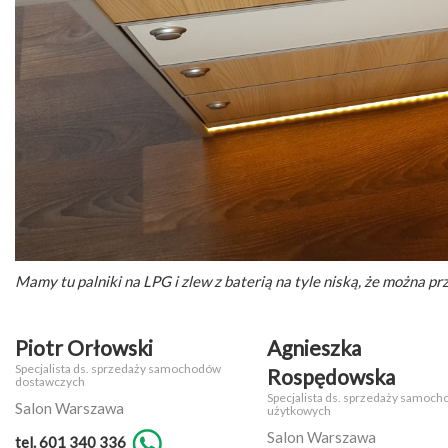
Mamy tu palniki na LPG i zlew z baterią na tyle niską, że można p
Piotr Orłowski
Agnieszka
Specjalista ds. sprzedaży samochodów
Rospędowska
dostawczych
Specjalista ds. sprzedaży samoc
Salon Warszawa
użytkowych
Salon Warszawa
tel. 601 340 336