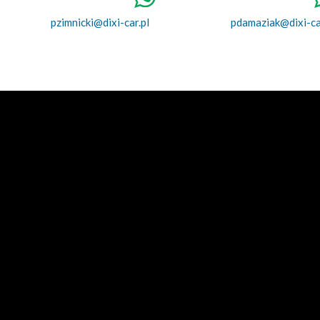
pzimnicki@dixi-car.pl
pdamaziak@dixi-ca