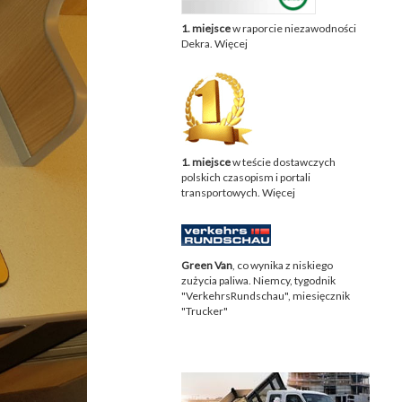
1. miejsce
w raporcie niezawodności
Dekra.
Więcej
1. miejsce
w teście dostawczych
polskich czasopism i portali
transportowych.
Więcej
Green Van
, co wynika z niskiego
zużycia paliwa. Niemcy, tygodnik
"VerkehrsRundschau", miesięcznik
"Trucker"