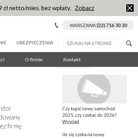
9 zł netto/mies. bez wpłaty.
Zobacz
WARSZAWA
(22) 716 30 20
NIE
UBEZPIECZENIA
ci
O firmie
Kontakt
stoi
Czy kupić nowy samochód
2025, czy czekać do 2026?
udowany
Wywiad
ez firmę
Ile się czeka na nowy