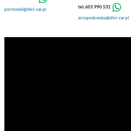
tel. 605 990 531
porlowski@dixi-car.pl
arospedowska@dixi-car.pl