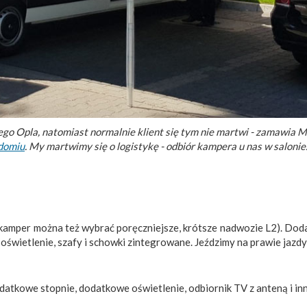
 Opla, natomiast normalnie klient się tym nie martwi - zamawia 
adomiu
. My martwimy się o logistykę - odbiór kampera u nas w salonie.
amper można też wybrać poręczniejsze, krótsze nadwozie L2). Dod
a, oświetlenie, szafy i schowki zintegrowane. Jeździmy na prawie jazdy 
odatkowe stopnie, dodatkowe oświetlenie, odbiornik TV z anteną i i