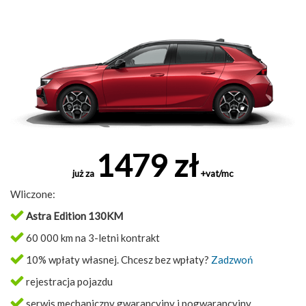
1479 zł
już za
+vat/mc
Wliczone:
Astra Edition 130KM
60 000 km na 3-letni kontrakt
10% wpłaty własnej. Chcesz bez wpłaty?
Zadzwoń
rejestracja pojazdu
serwis mechaniczny gwarancyjny i pogwarancyjny