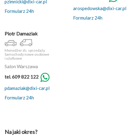
pzimnicki@dixi-car.pl
arospedowska@dixi-car.pl
Formularz 24h
Formularz 24h
Piotr Damaziak
Menedżer ds. sprzedaży.
Samochody nowe osobowe
i użytkowe
Salon Warszawa
tel. 609 822 122
pdamaziak@dixi-car.pl
Formularz 24h
Na jaki okres?