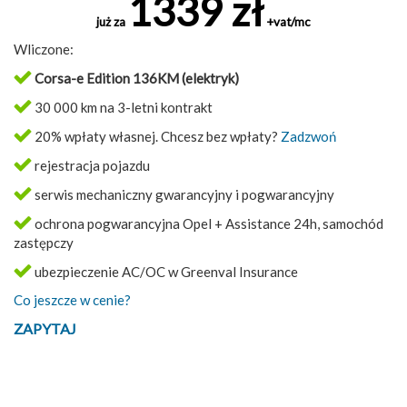
1339 zł
już za
+vat/mc
Wliczone:
Corsa-e Edition 136KM (elektryk)
30 000 km na 3-letni kontrakt
20% wpłaty własnej. Chcesz bez wpłaty?
Zadzwoń
rejestracja pojazdu
serwis mechaniczny gwarancyjny i pogwarancyjny
ochrona pogwarancyjna Opel + Assistance 24h, samochód
zastępczy
ubezpieczenie AC/OC w Greenval Insurance
Co jeszcze w cenie?
ZAPYTAJ