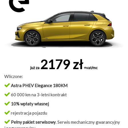
2179 zł
już za
+vat/mc
Wliczone:
Astra PHEV Elegance 180KM
60 000 km na 3-letni kontrakt
10% wpłaty własnej
rejestracja pojazdu
Pełny pakiet serwisowy
. Serwis mechaniczny gwarancyjny
i pogwarancyjny