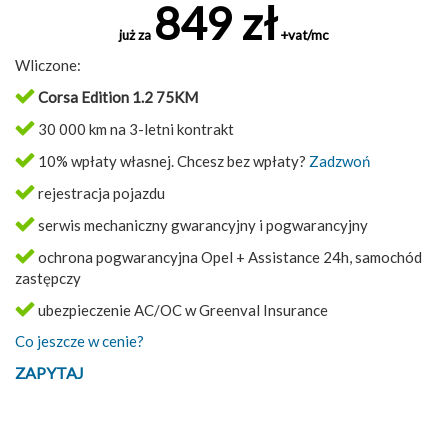
849 zł
już za
+vat/mc
Wliczone:
Corsa Edition 1.2 75KM
30 000 km na 3-letni kontrakt
10% wpłaty własnej. Chcesz bez wpłaty?
Zadzwoń
rejestracja pojazdu
serwis mechaniczny gwarancyjny i pogwarancyjny
ochrona pogwarancyjna Opel + Assistance 24h, samochód
zastępczy
ubezpieczenie AC/OC w Greenval Insurance
Co jeszcze w cenie?
ZAPYTAJ