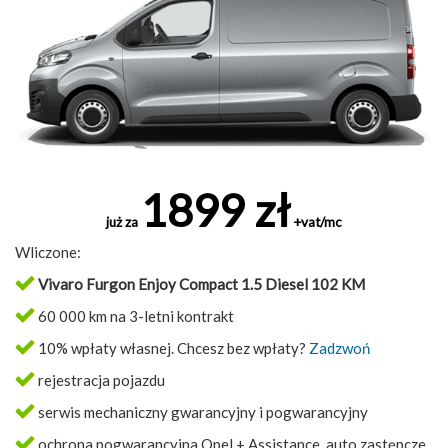
1899 zł
już za
+vat/mc
Wliczone:
Vivaro Furgon Enjoy Compact 1.5 Diesel 102 KM
60 000 km na 3-letni kontrakt
10% wpłaty własnej. Chcesz bez wpłaty?
Zadzwoń
rejestracja pojazdu
serwis mechaniczny gwarancyjny i pogwarancyjny
ochrona pogwarancyjna Opel + Assistance, auto zastępcze