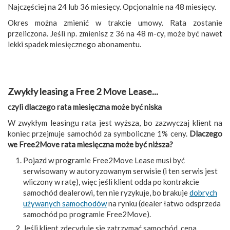
Najczęściej na 24 lub 36 miesięcy. Opcjonalnie na 48 miesięcy.
Okres można zmienić w trakcie umowy. Rata zostanie
przeliczona. Jeśli np. zmienisz z 36 na 48 m-cy, może być nawet
lekki spadek miesięcznego abonamentu.
Zwykły leasing a Free 2 Move Lease...
czyli dlaczego rata miesięczna może być niska
W zwykłym leasingu rata jest wyższa, bo zazwyczaj klient na
koniec przejmuje samochód za symboliczne 1% ceny.
Dlaczego
we Free2Move rata miesięczna może być niższa?
Pojazd w programie Free2Move Lease musi być
serwisowany w autoryzowanym serwisie (i ten serwis jest
wliczony w ratę), więc jeśli klient odda po kontrakcie
samochód dealerowi, ten nie ryzykuje, bo brakuje
dobrych
używanych samochodów
na rynku (dealer łatwo odsprzeda
samochód po programie Free2Move).
Jeśli klient zdecyduje się zatrzymać samochód, cena