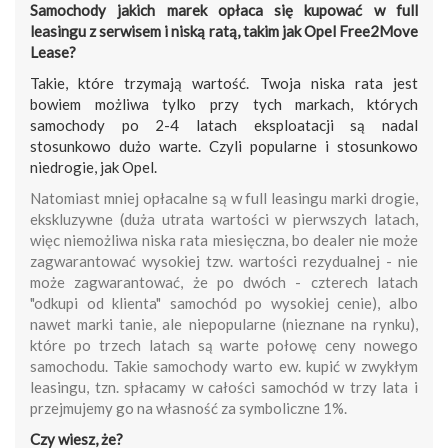
Samochody jakich marek opłaca się kupować w full
leasingu z serwisem i niską ratą, takim jak Opel Free2Move
Lease?
Takie, które trzymają wartość. Twoja niska rata jest
bowiem możliwa tylko przy tych markach, których
samochody po 2-4 latach eksploatacji są nadal
stosunkowo dużo warte. Czyli popularne i stosunkowo
niedrogie, jak Opel.
Natomiast mniej opłacalne są w full leasingu marki drogie,
ekskluzywne (duża utrata wartości w pierwszych latach,
więc niemożliwa niska rata miesięczna, bo dealer nie może
zagwarantować wysokiej tzw. wartości rezydualnej - nie
może zagwarantować, że po dwóch - czterech latach
"odkupi od klienta" samochód po wysokiej cenie), albo
nawet marki tanie, ale niepopularne (nieznane na rynku),
które po trzech latach są warte połowę ceny nowego
samochodu. Takie samochody warto ew. kupić w zwykłym
leasingu, tzn. spłacamy w całości samochód w trzy lata i
przejmujemy go na własność za symboliczne 1%.
Czy wiesz, że?