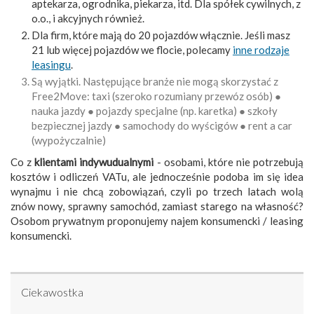
aptekarza, ogrodnika, piekarza, itd. Dla spółek cywilnych, z
o.o., i akcyjnych również.
Dla firm, które mają do 20 pojazdów włącznie. Jeśli masz
21 lub więcej pojazdów we flocie, polecamy
inne rodzaje
leasingu
.
Są wyjątki. Następujące branże nie mogą skorzystać z
Free2Move: taxi (szeroko rozumiany przewóz osób) ●
nauka jazdy ● pojazdy specjalne (np. karetka) ● szkoły
bezpiecznej jazdy ● samochody do wyścigów ● rent a car
(wypożyczalnie)
Co z
klientami indywudualnymi
- osobami, które nie potrzebują
kosztów i odliczeń VATu, ale jednocześnie podoba im się idea
wynajmu i nie chcą zobowiązań, czyli po trzech latach wolą
znów nowy, sprawny samochód, zamiast starego na własność?
Osobom prywatnym proponujemy najem konsumencki / leasing
konsumencki.
Ciekawostka