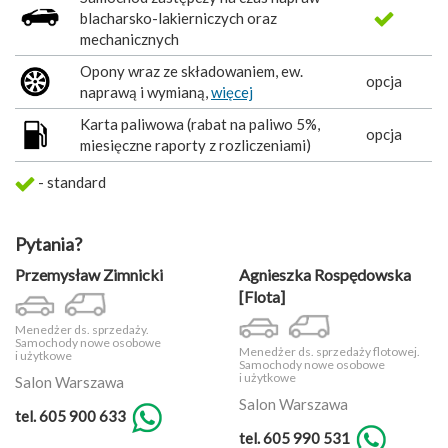
blacharsko-lakierniczych oraz
mechanicznych
Opony wraz ze składowaniem, ew.
opcja
naprawą i wymianą,
więcej
Karta paliwowa (rabat na paliwo 5%,
opcja
miesięczne raporty z rozliczeniami)
- standard
Pytania?
Przemysław Zimnicki
Agnieszka Rospędowska
[Flota]
Menedżer ds. sprzedaży.
Samochody nowe osobowe
Menedżer ds. sprzedaży flotowej.
i użytkowe
Samochody nowe osobowe
i użytkowe
Salon Warszawa
Salon Warszawa
tel. 605 900 633
tel. 605 990 531