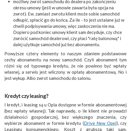
możliwy zwrot samochodu do dealera po zakończeniu
okresu umowy (jeśli w umowie zawarta była opcja na
zwrot). Ew. zamiast zwrotu klient może sobie samochód
odkupić, spłacić go do końca. Za ile - to jest ustalane już w
chwili podpisywania umowy, więc zaskoczenia nie ma.
Dopiero pod koniec umowy klient sam decyduje, czy chce
zwrócić samochód dealerowi, czy płaci "ratę balonową" i
dalej użytkuje samochód już bez abonamentu.
Powyższe cztery elementy to naszym zdaniem podstawowe
cechy abonamentu na nowy samochód. Czyli abonament tym
różni się od typowego kredytu, że nie powinno być wpłaty
własnej, a serwis jest wliczony w opłatę abonamentową. No i
jest wykup. Albo zwrot samochodu do salonu.
Kredyt czy leasing
?
I kredyt, i leasing są u Opla dostępne w formie abonamentowej
(bez wpłaty własnej). Tak naprawdę, o ile klient nie prowadzi
działalności gospodarczej, bez większego znaczenia, czy
wybierze abonament w formie kredytu (
Drive New Opel
), czy
Leasingu konsumenckiego. Koszt z grubsza taki sam.