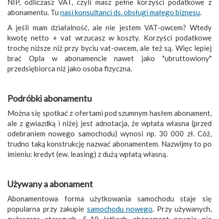
NIP, odliczasz VAT, czyli masz pełne korzyści podatkowe z
abonamentu. Tu
nasi konsultanci ds. obsługi małego biznesu
.
A jeśli mam działalność, ale nie jestem VAT-owcem? Wtedy
kwotę netto + vat wrzucasz w koszty. Korzyści podatkowe
trochę niższe niż przy byciu vat-owcem, ale też są. Więc lepiej
brać Opla w abonamencie nawet jako "ubruttowiony"
przedsiębiorca niż jako osoba fizyczna.
Podróbki abonamentu
Można się spotkać z ofertami pod szumnym hasłem abonament,
ale z gwiazdką i niżej jest adnotacja, że wpłata własna (przed
odebraniem nowego samochodu) wynosi np. 30 000 zł. Cóż,
trudno taką konstrukcję nazwać abonamentem. Nazwijmy to po
imieniu: kredyt (ew. leasing) z dużą wpłatą własną.
Używany a abonament
Abonamentowa forma użytkowania samochodu staje się
popularna przy zakupie
samochodu nowego
. Przy używanych,