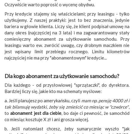
Oczywiście warto poprosić o wycenę obydwu.
Przy kredycie stajemy się właścicielami; przy leasingu - tylko
użytkujemy. Z naszej praktyki: jest to bez znaczenia, jedynie
bariera w głowie klienta. Liczy się, że klient podpisał umowę na
dany okres (najczęściej na 3 lata) i ma zagwarantowany stały
comiesięczny abonament za użytkowanie samochodu. Przy
leasingu warto ew. zwrócić uwagę, czy drobnym maczkiem nie
jest wpisany limit przebiegu rocznego. Limitu kilometrów
najczęściej nie ma przy "abonamentowym" kredycie...
Dla kogo abonament za użytkowanie samochodu
?
Dla każdego - od przysłowiowej "sprzątaczki", do dyrektora.
Bardziej liczy się, jakie kto ma schematy myślowe:
a. Jeśli planujesz po amerykańsku, czyli
mam np. pensję 4000 zł i
tak bilansuję wydatki, żeby się zmieścić co miesiąc w "czwórce"
,
to
abonament jest dla ciebie
, bo daje ci pewność, że samochód
co miesiąc kosztuje X zł i ani grosza więcej.
b. Jeśli natomiast chcesz, żeby sumarycznie wyszło "jak