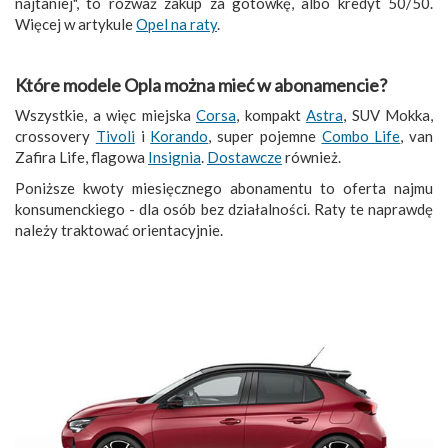
najtaniej", to rozważ zakup za gotówkę, albo kredyt 50/50.
Więcej w artykule
Opel na raty
.
Które modele Opla można mieć w abonamencie
?
Wszystkie, a więc miejska
Corsa
, kompakt
Astra
, SUV Mokka,
crossovery
Tivoli
i
Korando
, super pojemne
Combo Life
, van
Zafira Life, flagowa
Insignia
.
Dostawcze
również.
Poniższe kwoty miesięcznego abonamentu to oferta najmu
konsumenckiego - dla osób bez działalności. Raty te naprawdę
należy traktować orientacyjnie.