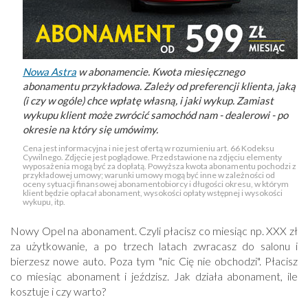
Nowa Astra
w abonamencie. Kwota miesięcznego
abonamentu przykładowa. Zależy od preferencji klienta, jaką
(i czy w ogóle) chce wpłatę własną, i jaki wykup. Zamiast
wykupu klient może zwrócić samochód nam - dealerowi - po
okresie na który się umówimy.
Cena jest informacyjna i nie jest ofertą w rozumieniu art. 66 Kodeksu
Cywilnego. Zdjęcie jest poglądowe. Przedstawione na zdjęciu elementy
wyposażenia mogą być za dopłatą. Powyższa kwota abonamentu pochodzi z
przykładowej umowy; warunki umowy mogą być inne w zależności od
oceny sytuacji finansowej abonamentobiorcy i długości okresu, w którym
klient będzie opłacał abonament, wysokości opłaty wstępnej i wysokości
wykupu, itp.
Nowy Opel na abonament. Czyli płacisz co miesiąc np. XXX zł
za użytkowanie, a po trzech latach zwracasz do salonu i
bierzesz nowe auto. Poza tym "nic Cię nie obchodzi". Płacisz
co miesiąc abonament i jeździsz. Jak działa abonament, ile
kosztuje i czy warto?