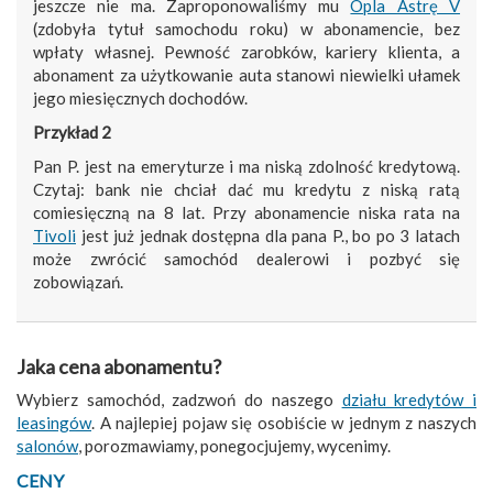
jeszcze nie ma. Zaproponowaliśmy mu
Opla Astrę V
(zdobyła tytuł samochodu roku) w abonamencie, bez
wpłaty własnej. Pewność zarobków, kariery klienta, a
abonament za użytkowanie auta stanowi niewielki ułamek
jego miesięcznych dochodów.
Przykład 2
Pan P. jest na emeryturze i ma niską zdolność kredytową.
Czytaj: bank nie chciał dać mu kredytu z niską ratą
comiesięczną na 8 lat. Przy abonamencie niska rata na
Tivoli
jest już jednak dostępna dla pana P., bo po 3 latach
może zwrócić samochód dealerowi i pozbyć się
zobowiązań.
Jaka cena abonamentu
?
Wybierz samochód, zadzwoń do naszego
działu kredytów i
leasingów
. A najlepiej pojaw się osobiście w jednym z naszych
salonów
, porozmawiamy, ponegocjujemy, wycenimy.
CENY