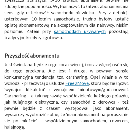
zwłaszcza starszych, 5-10 latkach, abonament pewnie nie
zdobędzie popularności. Wytłumaczyć to łatwo: abonament ma
sens, gdy usterkowść samochodu niewielka. Przy z definicji
usterkowym 10-letnim samochodzie, trudno byłoby ustalić
opłatę abonamentową na akceptowalnym dla nabywcy, niskim
poziomie. Zatem przy
samochodach używanych
pozostają
tradycyjne kredyty i gotówka.
Przyszłość abonamentu
Jest świetlana, będzie tego coraz więcej, i coraz więcej osób się
do tego przekona. Ale jest i druga, w pewnym sensie
konkurencyjna tendencja, tzn. carsharing. Opel właśnie w to
wchodzi - przeczytaj o usłudze
Free2Move
, która będzie łączyć
'wynajem kilkuletni' z wynajmem 'minutowym/godzinowym'.
Carsharing - a tak naprawdę współdzielenie każdego pojazdu,
jak hulajnoga elektryczna, czy samochód z kierowcą - też
pewnie będzie z czasem występował jako abonament,
wystarczy wyobrazić sobie, że 'mam abonament na poruszanie
się po mieście' - współdzielonym samochodem, rowerem,
hulajnogą.