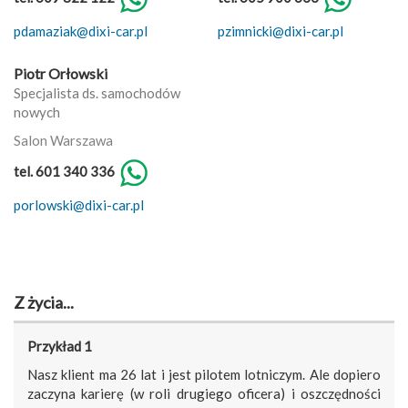
pdamaziak@dixi-car.pl
pzimnicki@dixi-car.pl
Piotr Orłowski
Specjalista ds. samochodów
nowych
Salon Warszawa
tel. 601 340 336
porlowski@dixi-car.pl
Z życia...
Przykład 1
Nasz klient ma 26 lat i jest pilotem lotniczym. Ale dopiero
zaczyna karierę (w roli drugiego oficera) i oszczędności