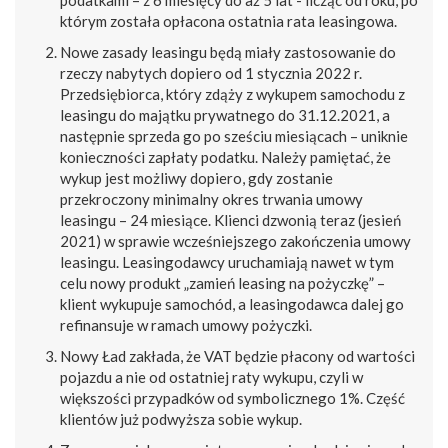
podatkami – z 6 miesięcy do aż 5 lat - licząc od roku, po
którym została opłacona ostatnia rata leasingowa.
Nowe zasady leasingu będą miały zastosowanie do
rzeczy nabytych dopiero od 1 stycznia 2022 r.
Przedsiębiorca, który zdąży z wykupem samochodu z
leasingu do majątku prywatnego do 31.12.2021, a
następnie sprzeda go po sześciu miesiącach – uniknie
konieczności zapłaty podatku. Należy pamiętać, że
wykup jest możliwy dopiero, gdy zostanie
przekroczony minimalny okres trwania umowy
leasingu – 24 miesiące. Klienci dzwonią teraz (jesień
2021) w sprawie wcześniejszego zakończenia umowy
leasingu. Leasingodawcy uruchamiają nawet w tym
celu nowy produkt „zamień leasing na pożyczkę” –
klient wykupuje samochód, a leasingodawca dalej go
refinansuje w ramach umowy pożyczki.
Nowy Ład zakłada, że VAT będzie płacony od wartości
pojazdu a nie od ostatniej raty wykupu, czyli w
większości przypadków od symbolicznego 1%. Część
klientów już podwyższa sobie wykup.