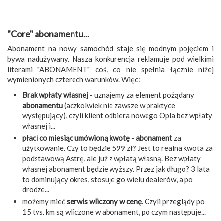
"Core" abonamentu...
Abonament na nowy samochód staje się modnym pojęciem i
bywa nadużywany. Nasza konkurencja reklamuje pod wielkimi
literami "ABONAMENT" coś, co nie spełnia łącznie niżej
wymienionych czterech warunków. Więc:
Brak wpłaty własnej
- uznajemy za element pożądany
abonamentu
(aczkolwiek nie zawsze w praktyce
występujący), czyli klient odbiera nowego Opla bez wpłaty
własnej i...
płaci co miesiąc umówioną kwotę - abonament
za
użytkowanie. Czy to będzie 599 zł? Jest to realna kwota za
podstawową Astrę, ale już z wpłatą własną. Bez wpłaty
własnej abonament będzie wyższy. Przez jak długo? 3 lata
to dominujący okres, stosuje go wielu dealerów, a po
drodze...
możemy mieć
serwis wliczony w cenę
. Czyli przeglądy po
15 tys. km są wliczone w abonament, po czym następuje...