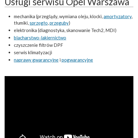
Usługi serwisu Opel Warszawa
mechanika (przeglądy, wymiana oleju, klocki,
amortyzatory
,
tłumiki,
sprzęgło
,
przeguby
)
elektronika (diagnostyka, skanowanie Tech2, MDI)
blacharstwo-lakiernictwo
czyszczenie filtrów DPF
serwis klimatyzacji
naprawy gwarancyjne
i
pogwarancyjne