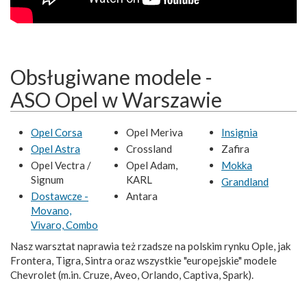
Obsługiwane modele -
ASO Opel w Warszawie
Opel Corsa
Opel Meriva
Insignia
Opel Astra
Crossland
Zafira
Opel Vectra /
Opel Adam,
Mokka
Signum
KARL
Grandland
Dostawcze -
Antara
Movano,
Vivaro, Combo
Nasz warsztat naprawia też rzadsze na polskim rynku Ople, jak
Frontera, Tigra, Sintra oraz wszystkie "europejskie" modele
Chevrolet (m.in. Cruze, Aveo, Orlando, Captiva, Spark).