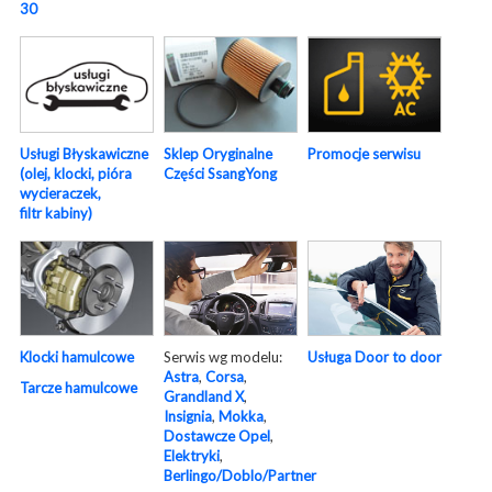
30
Usługi Błyskawiczne
Sklep Oryginalne
Promocje serwisu
(olej, klocki, pióra
Części SsangYong
wycieraczek,
filtr kabiny)
Serwis wg modelu:
Usługa Door to door
Klocki hamulcowe
Astra
,
Corsa
,
Tarcze hamulcowe
Grandland X
,
Insignia
,
Mokka
,
Dostawcze Opel
,
Elektryki
,
Berlingo/Doblo/Partner