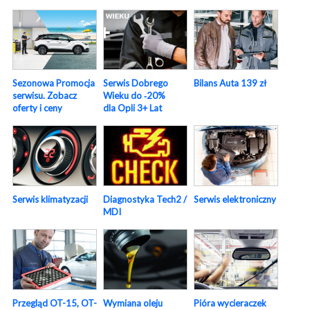
Sezonowa Promocja
Serwis Dobrego
Bilans Auta 139 zł
serwisu. Zobacz
Wieku do ‑20%
oferty i ceny
dla Opli 3+ Lat
Serwis elektroniczny
Serwis klimatyzacji
Diagnostyka Tech2 /
MDI
Pióra wycieraczek
Przegląd OT-15, OT-
Wymiana oleju