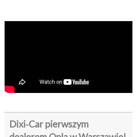
Dixi‑Car pierwszym
dealerem Opla w Warszawie!