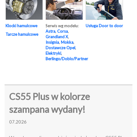
Serwis wg modelu:
Usługa Door to door
Klocki hamulcowe
Astra
,
Corsa
,
Tarcze hamulcowe
Grandland X
,
Insignia
,
Mokka
,
Dostawcze Opel
,
Elektryki
,
Berlingo/Doblo/Partner
CS55 Plus w kolorze
szampana wydany!
07.2026