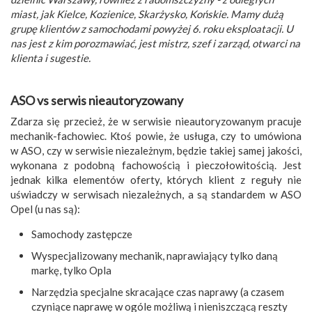
miast, jak Kielce, Kozienice, Skarżysko, Końskie. Mamy dużą
grupę klientów z samochodami powyżej 6. roku eksploatacji. U
nas jest z kim porozmawiać, jest mistrz, szef i zarząd, otwarci na
klienta i sugestie.
ASO vs serwis nieautoryzowany
Zdarza się przecież, że w serwisie nieautoryzowanym pracuje
mechanik-fachowiec. Ktoś powie, że usługa, czy to umówiona
w ASO, czy w serwisie niezależnym, będzie takiej samej jakości,
wykonana z podobną fachowością i pieczołowitością. Jest
jednak kilka elementów oferty, których klient z reguły nie
uświadczy w serwisach niezależnych, a są standardem w ASO
Opel (u nas są):
Samochody zastępcze
Wyspecjalizowany mechanik, naprawiający tylko daną
markę, tylko Opla
Narzędzia specjalne skracające czas naprawy (a czasem
czyniące naprawę w ogóle możliwą i nieniszczącą reszty