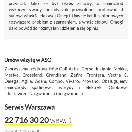
przystał. Jako że był okres zimowy, a samochód
wykorzystywany sporadycznie, pozwolono spróbować sił
synowi właściciela owej Omegi. Umycie kabli zapłonowych
rozwiązało problem z szarpaniem, a właścicielowi Omegi
dało powód do rozmyślań i dzielenia się opinią.
Umów wizytę w ASO
Zapraszamy użytkowników Opli Astra, Corsa, Insignia, Mokka,
Meriva, Crossland, Grandland, Zafira, Frontera, Vectra C,
Omega, Agila, Adam, Combo, Vivaro, Movano. Obsługujemy
samochody spalinowe, hybrydy i elektryki. Osobowe
i dostawcze. Na gwarancji i po gwarancji.
Serwis Warszawa
22 716 30 20
wew. 1
pon-pt 7.30-18.00