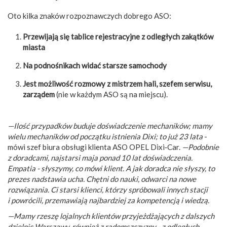
Oto kilka znaków rozpoznawczych dobrego ASO:
Przewijają się tablice rejestracyjne z odległych zakątków
miasta
Na podnośnikach widać starsze samochody
Jest możliwość rozmowy z mistrzem hali, szefem serwisu,
zarządem
(nie w każdym ASO są na miejscu).
—Ilość przypadków buduje doświadczenie mechaników; mamy
wielu mechaników od początku istnienia Dixi; to już 23 lata
-
mówi szef biura obsługi klienta ASO OPEL Dixi‑Car.
—Podobnie
z doradcami, najstarsi maja ponad 10 lat doświadczenia.
Empatia - słyszymy, co mówi klient. A jak doradca nie słyszy, to
prezes nadstawia ucha. Chętni do nauki, odwarci na nowe
rozwiązania. Ci starsi klienci, którzy spróbowali innych stacji
i powrócili, przemawiają najbardziej za kompetencją i wiedzą.
—Mamy rzeszę lojalnych klientów przyjeżdżających z dalszych
dzielnic Warszawy, również z radomszczyzny - z odległych