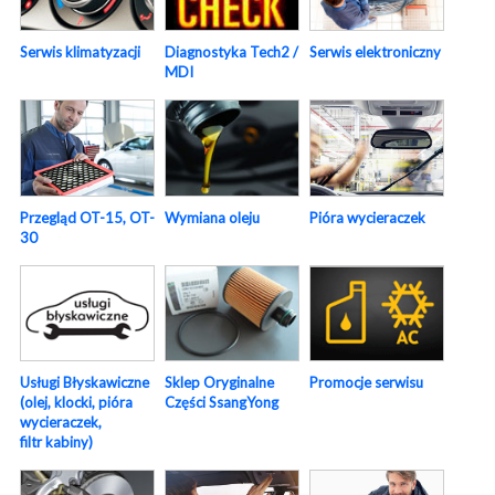
Serwis elektroniczny
Serwis klimatyzacji
Diagnostyka Tech2 /
MDI
Pióra wycieraczek
Przegląd OT-15, OT-
Wymiana oleju
30
Usługi Błyskawiczne
Sklep Oryginalne
Promocje serwisu
(olej, klocki, pióra
Części SsangYong
wycieraczek,
filtr kabiny)