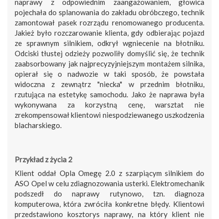
naprawy z odpowiednim zaangażowaniem, głowica
pojechała do splanowania do zakładu obróbczego, technik
zamontował pasek rozrządu renomowanego producenta.
Jakież było rozczarowanie klienta, gdy odbierając pojazd
ze sprawnym silnikiem, odkrył wgniecenie na błotniku.
Odciski tłustej odzieży pozwoliły domyślić się, że technik
zaabsorbowany jak najprecyzyjniejszym montażem silnika,
opierał się o nadwozie w taki sposób, że powstała
widoczna z zewnątrz "niecka" w przednim błotniku,
rzutująca na estetykę samochodu. Jako że naprawa była
wykonywana za korzystną cenę, warsztat nie
zrekompensował klientowi niespodziewanego uszkodzenia
blacharskiego.
Przykład z życia 2
Klient oddał Opla Omegę 2.0 z szarpiącym silnikiem do
ASO Opel w celu zdiagnozowania usterki. Elektromechanik
podszedł do naprawy rutynowo, tzn. diagnoza
komputerowa, która zwróciła konkretne błędy. Klientowi
przedstawiono kosztorys naprawy, na który klient nie