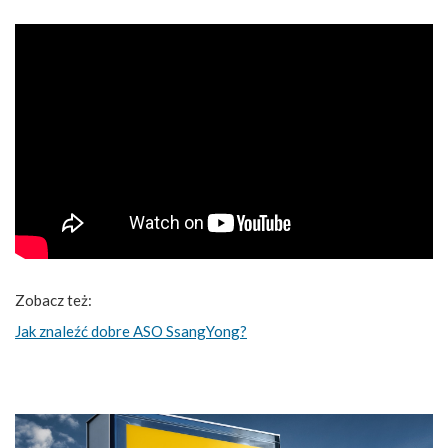
Zobacz też:
Jak znaleźć dobre ASO SsangYong?