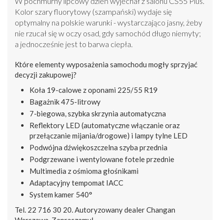
W pochmurny lipcowy dzień wyjechał z salonu CS55 Plus.
Kolor szary fluorytowy (szampański) wydaje się
optymalny na polskie warunki - wystarczająco jasny, żeby
nie rzucał się w oczy osad, gdy samochód długo niemyty;
a jednocześnie jest to barwa ciepła.
Które elementy wyposażenia samochodu mogły sprzyjać
decyzji zakupowej?
Koła 19-calowe z oponami 225/55 R19
Bagażnik 475-litrowy
7-biegowa, szybka skrzynia automatyczna
Reflektory LED (automatyczne włączanie oraz
przełączanie mijania/drogowe) i lampy tylne LED
Podwójna dźwiękoszczelna szyba przednia
Podgrzewane i wentylowane fotele przednie
Multimedia z ośmioma głośnikami
Adaptacyjny tempomat IACC
System kamer 540°
Tel. 22 716 30 20. Autoryzowany dealer Changan
Warszawa. Zapraszamy!