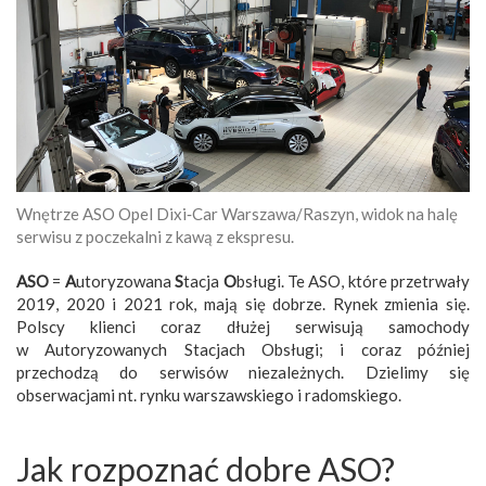
Wnętrze ASO Opel Dixi‑Car Warszawa/Raszyn, widok na halę
serwisu z poczekalni z kawą z ekspresu.
ASO
=
A
utoryzowana
S
tacja
O
bsługi. Te ASO, które przetrwały
2019, 2020 i 2021 rok, mają się dobrze. Rynek zmienia się.
Polscy klienci coraz dłużej serwisują samochody
w Autoryzowanych Stacjach Obsługi; i coraz później
przechodzą do serwisów niezależnych. Dzielimy się
obserwacjami nt. rynku warszawskiego i radomskiego.
Jak rozpoznać dobre ASO?