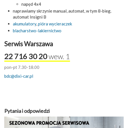
napęd 4x4
naprawiamy skrzynie manual, automat, w tym 8-bieg.
automat Insigni B
akumulatory
,
pióra wycieraczek
blacharstwo-lakiernictwo
Serwis Warszawa
22 716 30 20
wew. 1
pon-pt 7.30-18.00
bdc@dixi-car.pl
Pytania i odpowiedzi