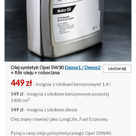
Olej syntetyk Opel 5W30
Dexos1 / Dexos2
UMÓW SIĘ
+ filtr oleju + robocizna
449 zł
- Insignie z silnikami benzynowymi 1.4 l
549 zł
- Insignia z silnikiem benzynowym powyżej
3
1400 cm
549 zł
- Insignia z silnikiem diesla
Olej znany również jako LongLife, Fuel Economy.
Pytaj o cenę oleju półsyntetycznego Opel 10W40.