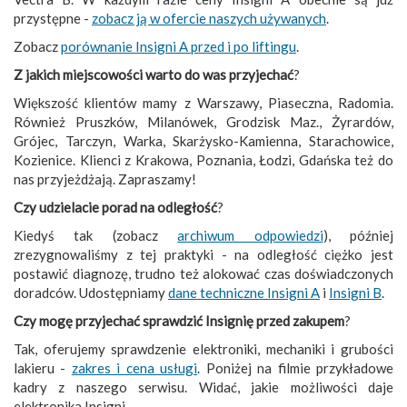
przystępne -
zobacz ją w ofercie naszych używanych
.
Zobacz
porównanie Insigni A przed i po liftingu
.
Z jakich miejscowości warto do was przyjechać
?
Większość klientów mamy z Warszawy, Piaseczna, Radomia.
Również Pruszków, Milanówek, Grodzisk Maz., Żyrardów,
Grójec, Tarczyn, Warka, Skarżysko-Kamienna, Starachowice,
Kozienice. Klienci z Krakowa, Poznania, Łodzi, Gdańska też do
nas przyjeżdżają. Zapraszamy!
Czy udzielacie porad na odległość
?
Kiedyś tak (zobacz
archiwum odpowiedzi
), później
zrezygnowaliśmy z tej praktyki - na odległość ciężko jest
postawić diagnozę, trudno też alokować czas doświadczonych
doradców. Udostępniamy
dane techniczne Insigni A
i
Insigni B
.
Czy mogę przyjechać sprawdzić Insignię przed zakupem
?
Tak, oferujemy sprawdzenie elektroniki, mechaniki i grubości
lakieru -
zakres i cena usługi
. Poniżej na filmie przykładowe
kadry z naszego serwisu. Widać, jakie możliwości daje
elektronika Insigni.