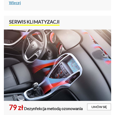
Więcej
SERWIS KLIMATYZACJI
79 zł
UMÓW SIĘ
Dezynfekcja metodą ozonowania