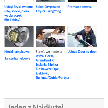
Usługi Błyskawiczne
Sklep Oryginalne
Promocje serwisu
(olej, klocki, pióra
Części SsangYong
wycieraczek,
filtr kabiny)
Serwis wg modelu:
Usługa Door to door
Klocki hamulcowe
Astra
,
Corsa
,
Tarcze hamulcowe
Grandland X
,
Insignia
,
Mokka
,
Dostawcze Opel
,
Elektryki
,
Berlingo/Doblo/Partner
Jeden z Najdłużej