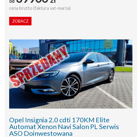
od
cena brutto (faktura vat-marża)
ZOBACZ
Opel Insignia 2.0 cdti 170KM Elite
Automat Xenon Navi Salon PL Serwis
ASO Doinwestowana