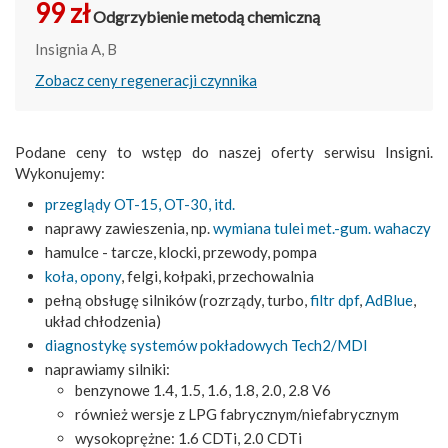
99 zł
Odgrzybienie metodą chemiczną
Insignia A, B
Zobacz ceny regeneracji czynnika
Podane ceny to wstęp do naszej oferty serwisu Insigni.
Wykonujemy:
przeglądy OT-15, OT-30, itd.
naprawy zawieszenia, np.
wymiana tulei met.-gum. wahaczy
hamulce - tarcze, klocki, przewody, pompa
koła, opony
, felgi, kołpaki, przechowalnia
pełną obsługę silników (rozrządy, turbo,
filtr dpf
,
AdBlue
,
układ chłodzenia)
diagnostykę systemów pokładowych Tech2/MDI
naprawiamy silniki:
benzynowe 1.4, 1.5, 1.6, 1.8, 2.0, 2.8 V6
również wersje z LPG fabrycznym/niefabrycznym
wysokoprężne: 1.6 CDTi, 2.0 CDTi