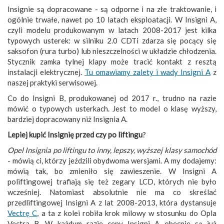
Insignie są dopracowane - są odporne i na złe traktowanie, i
ogólnie trwałe, nawet po 10 latach eksploatacji. W Insigni A,
czyli modelu produkowanym w latach 2008-2017 jest kilka
typowych usterek: w silniku 2.0 CDTi zdarza się pocący się
saksofon (rura turbo) lub nieszczelności w układzie chłodzenia.
Stycznik zamka tylnej klapy może tracić kontakt z resztą
instalacji elektrycznej.
Tu omawiamy zalety i wady Insigni A
z
naszej praktyki serwisowej.
Co do Insigni B, produkowanej od 2017 r., trudno na razie
mówić o typowych usterkach. Jest to model o klasę wyższy,
bardziej dopracowany niż Insignia A.
Lepiej kupić Insignię przed czy po liftingu
?
Opel Insignia po liftingu to inny, lepszy, wyższej klasy samochód
- mówią ci, którzy jeździli obydwoma wersjami. A my dodajemy:
mówią tak, bo zmieniło się zawieszenie. W Insigni A
poliftingowej trafiają się też zegary LCD, których nie było
wcześniej. Natomiast absolutnie nie ma co skreślać
przedliftingowej Insigni A z lat 2008-2013, która dystansuje
Vectrę C
, a ta z kolei robiła krok milowy w stosunku do Opla
Vectra B. W każdym razie ceny Insigni A obecnie są już