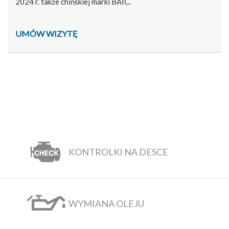
2024 r. także chińskiej marki BAIC.
UMÓW WIZYTĘ
KONTROLKI NA DESCE
WYMIANA OLEJU