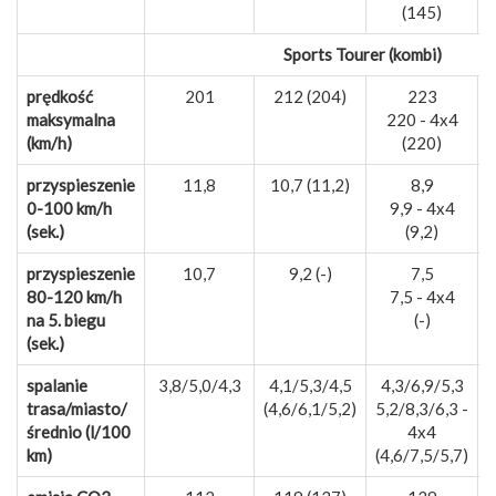
(145)
Sports Tourer (kombi)
prędkość
201
212 (204)
223
maksymalna
220 - 4x4
(km/h)
(220)
przyspieszenie
11,8
10,7 (11,2)
8,9
0-100 km/h
9,9 - 4x4
(sek.)
(9,2)
przyspieszenie
10,7
9,2 (-)
7,5
80-120 km/h
7,5 - 4x4
na 5. biegu
(-)
(sek.)
spalanie
3,8/5,0/4,3
4,1/5,3/4,5
4,3/6,9/5,3
6
trasa/miasto/
(4,6/6,1/5,2)
5,2/8,3/6,3 -
średnio (l/100
4x4
km)
(4,6/7,5/5,7)