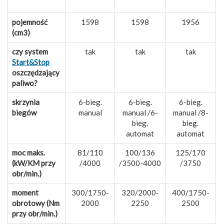
pojemność
1598
1598
1956
(cm3)
czy system
tak
tak
tak
Start&Stop
oszczędzający
paliwo?
skrzynia
6-bieg.
6-bieg.
6-bieg.
biegów
manual
manual /6-
manual /8-
bieg.
bieg.
automat
automat
moc maks.
81/110
100/136
125/170
(kW/KM przy
/4000
/3500-4000
/3750
obr/min.)
moment
300/1750-
320/2000-
400/1750-
obrotowy (Nm
2000
2250
2500
przy obr/min.)