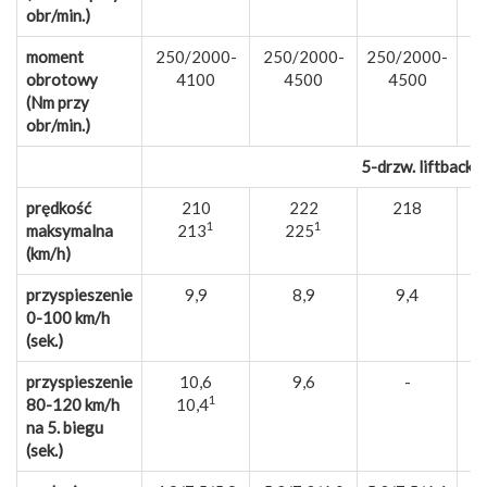
obr/min.)
moment
250/2000-
250/2000-
250/2000-
3
obrotowy
4100
4500
4500
(Nm przy
obr/min.)
5-drzw. liftback 
prędkość
210
222
218
1
1
maksymalna
213
225
(km/h)
przyspieszenie
9,9
8,9
9,4
0-100 km/h
(sek.)
przyspieszenie
10,6
9,6
-
1
80-120 km/h
10,4
na 5. biegu
(sek.)