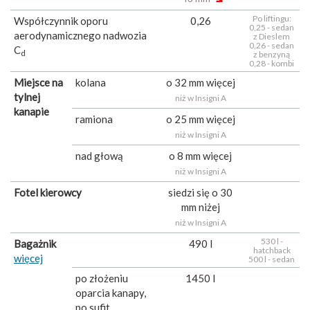
Po liftingu:
Współczynnik oporu
0,26
0,25 - sedan
aerodynamicznego nadwozia
z Dieslem
0,26 - sedan
C
d
z benzyną
0,28 - kombi
Miejsce na
kolana
o 32 mm więcej
tylnej
niż w Insigni A
kanapie
ramiona
o 25 mm więcej
niż w Insigni A
nad głową
o 8 mm więcej
niż w Insigni A
Fotel kierowcy
siedzi się o 30
mm niżej
niż w Insigni A
530 l -
Bagażnik
490 l
hatchback
więcej
500 l - sedan
po złożeniu
1450 l
oparcia kanapy,
po sufit