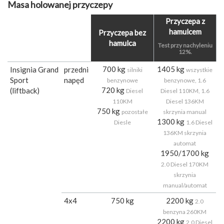
Masa holowanej przyczepy
Przyczepa z
hamulcem
Przyczepa bez
hamulca
Test przy nachyleniu
12%.
700 kg
1405 kg
Insignia Grand
przedni
silniki
wszystkie
Sport
napęd
benzynowe
benzynowe, 1.6
720 kg
(liftback)
Diesel
Diesel 110KM, 1.6
110KM
Diesel 136KM
750 kg
pozostałe
skrzynia manual
1300 kg
Diesle
1.6 Diesel
136KM skrzynia
automat
1950/1700 kg
2.0 Diesel 170KM
skrzynia
manual/automat
4x4
750 kg
2200 kg
2.0
benzyna 260KM
2200 kg
2.0 Diesel