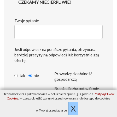
CZEKAMY NIECIERPLIWIE!
Twoje pytanie
Jeśli odpowiesz na poniższe pytania, otrzymasz
bardziej precyzyjną odpowiedź lub korzystniejszą
ofertę:
Prowadzę działalność
tak
nie
gospodarczą
Branża, liczba aut w firmie
Strona korzysta z plików cookies w celu realizacji usług i zgodnie z
Polityką Plików
Cookies
. Możesz określić warunki przechowywania lub dostępu do cookies
X
Czy należysz do jednej z
tak
nie
w Twojej przeglądarce.
preferowanych grup (np.