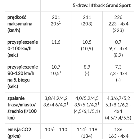
5-drzw. liftback Grand Sport
prędkość
201
211
226
1
maksymalna
205
(203)
223 - 4x4
(km/h)
(223)
przyspieszenie
11,6
10,5
8,7
0-100 km/h
(10,9)
9,7 - 4x4
(sek.)
(8,9)
przyspieszenie
10,7
8,9
7,3
1
80-120 km/h
10,5
(-)
7,3 - 4x4
na 5. biegu
(-)
(sek.)
spalanie
3,8/4,9/4,2
4,0/5,2/4,5
4,3/6,7/5,2
5
1
1
trasa/miasto/
3,6/4,6/4,0
3,9/5,1/4,3
5,1/8,1/6,2 -
średnio (l/100
(4,5/6,1/5,1)
4x4
km)
(4,5/7,4/5,5)
1
1
emisja CO2
105
- 110
114
-118
136
(g/km)
(134)
163 - 4x4