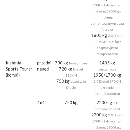
170KM fabrycznym
hakiem; 1900 kg z
hakiem
zamontowanym poza
fabryką
1805 kg
2.0 Diesel
210KM; 1605 kg z
adaptacyjnym
tempomatem
Insignia
przedni
730 kg
1405 kg
benzynowe
Sports Tourer
napęd
720 kg
Diesel
benzynowe
(kombi)
1950/1700 kg
110KM
750 kg
pozostałe
2.0 Diesel 170KM
Diesle
skrzynia
manual/automat
4x4
750 kg
2200 kg
2.0
benzyna 260KM
2200 kg
2.0 Diesel
170KM fabrycznym
hakiem; 1900 kg z