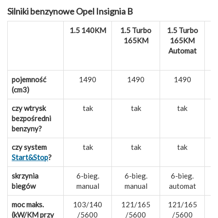
Silniki benzynowe Opel Insignia B
1.5 140KM
1.5 Turbo
1.5 Turbo
1
165KM
165KM
Automat
pojemność
1490
1490
1490
(cm3)
czy wtrysk
tak
tak
tak
bezpośredni
benzyny?
czy system
tak
tak
tak
Start&Stop
?
skrzynia
6-bieg.
6-bieg.
6-bieg.
biegów
manual
manual
automat
moc maks.
103/140
121/165
121/165
(kW/KM przy
/5600
/5600
/5600