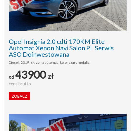
Opel Insignia 2.0 cdti 170KM Elite
Automat Xenon Navi Salon PL Serwis
ASO Doinwestowana
Diesel , 2019 , skrzynia automat , kolor szary metalic
43900
zł
od
cena brutto
ZOBACZ