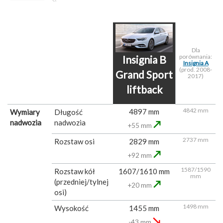
Dla
porównania:
Insignia B
Insignia A
(prod. 2008-
Grand Sport
2017)
liftback
4842 mm
4897 mm
Wymiary
Długość
nadwozia
nadwozia
↗
+55 mm
2737 mm
Rozstaw osi
2829 mm
↗
+92 mm
1587/1590
Rozstaw kół
1607/1610 mm
mm
(przedniej/tylnej
↗
+20 mm
osi)
1498 mm
Wysokość
1455 mm
↘
-43 mm