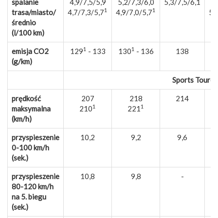
spalanie
4,9/7,5/5,9
5,2/7,3/6,0
5,3/7,5/6,1
5,
1
1
trasa/miasto/
4,7/7,3/5,7
4,9/7,0/5,7
5,
średnio
(l/100 km)
1
1
emisja CO2
129
- 133
130
- 136
138
1
(g/km)
Sports Tourer
prędkość
207
218
214
1
1
maksymalna
210
221
(km/h)
przyspieszenie
10,2
9,2
9,6
0-100 km/h
(sek.)
przyspieszenie
10,8
9,8
-
80-120 km/h
na 5. biegu
(sek.)