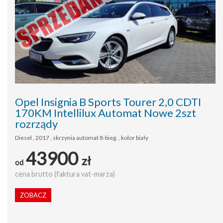
Opel Insignia B Sports Tourer 2,0 CDTI
170KM Intellilux Automat Nowe 2szt
rozrządy
Diesel , 2017 , skrzynia automat 8-bieg. , kolor biały
43900
zł
od
cena brutto (faktura vat-marża)
ZOBACZ