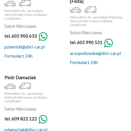
[Flota]
Menedżer ds. sprzedaży.
Samochody nowe osobowe
Menedżer ds. sprzedaży flotowej.
i użytkowe
Samochody nowe osobowe
i użytkowe
Salon Warszawa
Salon Warszawa
tel. 605 900 633
tel. 605 990 531
pzimnicki@dixi-car.pl
arospedowska@dixi-car.pl
Formularz 24h
Formularz 24h
Piotr Damaziak
Menedżer ds. sprzedaży.
Samochody nowe osobowe
i użytkowe
Salon Warszawa
tel. 609 822 122
pdamaziak@dixi-car.pl