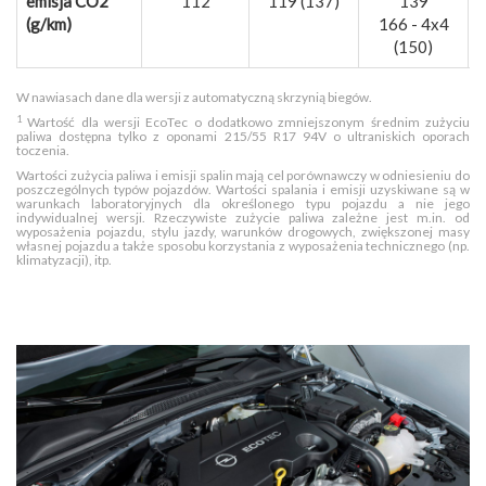
emisja CO2
112
119 (137)
139
(g/km)
166 - 4x4
(150)
W nawiasach dane dla wersji z automatyczną skrzynią biegów.
1
Wartość dla wersji EcoTec o dodatkowo zmniejszonym średnim zużyciu
paliwa dostępna tylko z oponami 215/55 R17 94V o ultraniskich oporach
toczenia.
Wartości zużycia paliwa i emisji spalin mają cel porównawczy w odniesieniu do
poszczególnych typów pojazdów. Wartości spalania i emisji uzyskiwane są w
warunkach laboratoryjnych dla określonego typu pojazdu a nie jego
indywidualnej wersji. Rzeczywiste zużycie paliwa zależne jest m.in. od
wyposażenia pojazdu, stylu jazdy, warunków drogowych, zwiększonej masy
własnej pojazdu a także sposobu korzystania z wyposażenia technicznego (np.
klimatyzacji), itp.