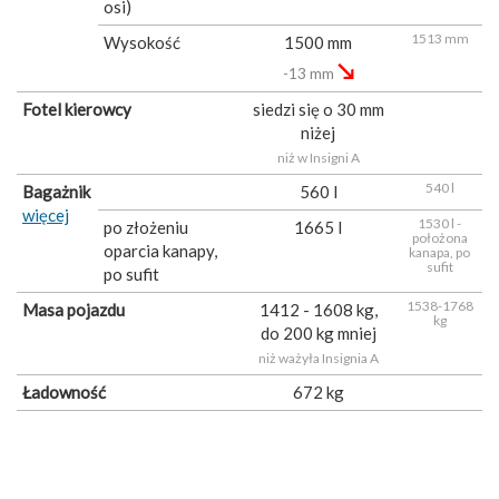
osi)
1513 mm
Wysokość
1500 mm
↘
-13 mm
Fotel kierowcy
siedzi się o 30 mm
niżej
niż w Insigni A
540 l
Bagażnik
560 l
więcej
1530 l -
po złożeniu
1665 l
położona
oparcia kanapy,
kanapa, po
sufit
po sufit
1538-1768
Masa pojazdu
1412 - 1608 kg,
kg
do 200 kg mniej
niż ważyła Insignia A
Ładowność
672 kg