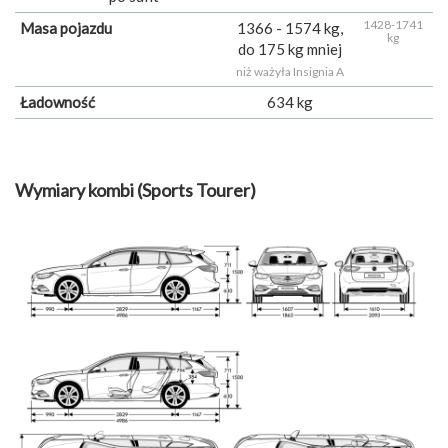
1428-1741
Masa pojazdu
1366 - 1574 kg,
kg
do 175 kg mniej
niż ważyła Insignia A
Ładowność
634 kg
Wymiary kombi (Sports Tourer)