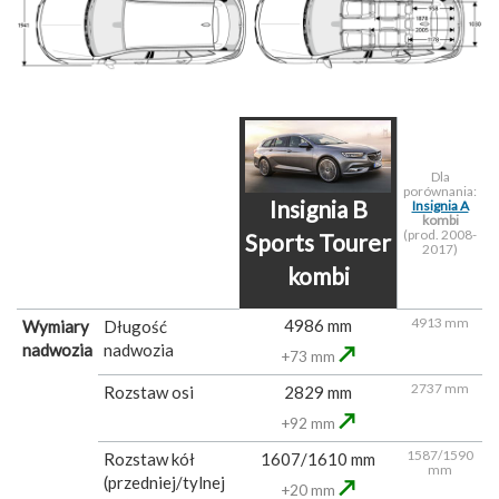
Dla
porównania:
Insignia B
Insignia A
kombi
(prod. 2008-
Sports Tourer
2017)
kombi
4913 mm
4986 mm
Wymiary
Długość
nadwozia
nadwozia
↗
+73 mm
2737 mm
Rozstaw osi
2829 mm
↗
+92 mm
1587/1590
Rozstaw kół
1607/1610 mm
mm
(przedniej/tylnej
↗
+20 mm