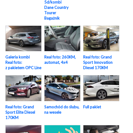
5d/kombi
Dane Country
Tourer
Bagażnik
Galeria kombi
Real foto: 260KM,
Real foto: Grand
Real foto:
automat, 4x4
Sport Innovation
z pakietem OPC Line
Diesel 170KM
Real foto: Grand
Samochód do ślubu,
Full pakiet
Sport Elite Diesel
na wesele
170KM