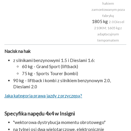
hakiem
zamontowanym poza
fabryką
1805 kg
2.0 Diesel
210KM; 1605 kg z
adaptacyjnym
tempomatem
Nacisk na hak
z silnikami benzynowymi 1.5 i Dieslami 1.6:
60 kg - Grand Sport (liftback)
75 kg - Sports Tourer (kombi)
90 kg - liftback i kombi z silnikiem benzynowym 2.0,
Dieslami 2.0
Jaka kategoria prawa jazdy z przyczepą?
Specyfika napędu 4x4 w Insigni
"wektorowa dystrybucja momentu obrotowego"
na tylnej osi dwa wielotarczowe, elektronicznie