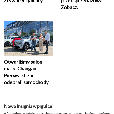
Zrywne 4 cylindry.
przedsprzedażowa -
Zobacz.
Otwarliśmy salon
marki Changan.
Pierwsi klienci
odebrali samochody.
Nowa Insignia w pigułce
Względem modelu dotychczasowego, w nowej Insigni, zmiany