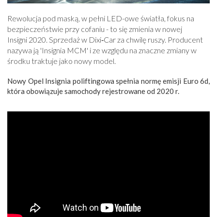
Rewolucja pod maską, w pełni LED-owe światła, fokus na
bezpieczeństwie przy cofaniu - to się zmienia w nowej
Insigni 2020. Sprzedaż w Dixi‑Car za chwilę ruszy. Producent
nazywa ją 'Insignia MCM' i ze względu na znaczne zmiany w
środku traktuje jako nowy model.
Nowy Opel Insignia poliftingowa spełnia normę emisji Euro 6d,
która obowiązuje samochody rejestrowane od 2020 r.