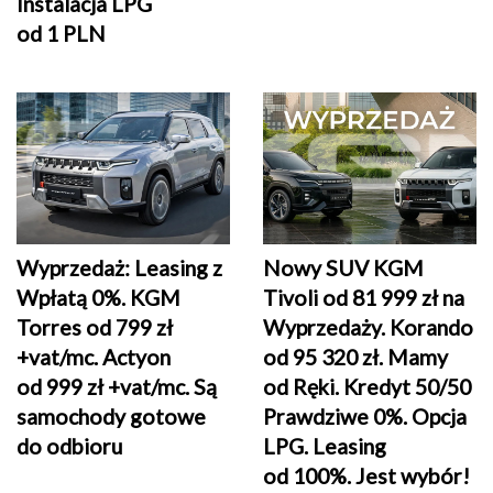
Instalacja LPG
od 1 PLN
Wyprzedaż: Leasing z
Nowy SUV KGM
Wpłatą 0%. KGM
Tivoli od 81 999 zł na
Torres od 799 zł
Wyprzedaży. Korando
+vat/mc. Actyon
od 95 320 zł. Mamy
od 999 zł +vat/mc. Są
od Ręki. Kredyt 50/50
samochody gotowe
Prawdziwe 0%. Opcja
do odbioru
LPG. Leasing
od 100%. Jest wybór!