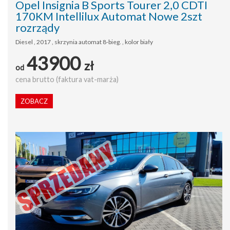
Opel Insignia B Sports Tourer 2,0 CDTI
170KM Intellilux Automat Nowe 2szt
rozrządy
Diesel , 2017 , skrzynia automat 8-bieg. , kolor biały
43900
zł
od
cena brutto (faktura vat-marża)
ZOBACZ