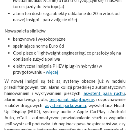
(wizualnie/akustycznie) o ruchu krzyżującym się z naszym
torem jazdy do tyłu (opcja)
alarm ten dostrzega obiekty oddalone do 20 m w bok od
naszej Insigni - patrz zdjęcie niżej
Nowa paleta silników
benzynowe i wysokoprężne
spełniające normę Euro 6d
Opel pisze o 'lightweight engineering', co przełoży się na
obniżenie zużycia paliwa
elektryczna Insignia PHEV (plug-in hybryda) w
przygotowaniu -
więcej
W nowej Insigni są też są systemy obecne już w modelu
przedliftingowym, tzn. alarm kolizji przedniej z automatycznym
hamowaniem i wykrywaniem pieszych,
asystent pasa ruchu
,
alarm martwego pola,
tempomat adaptacyjny
, rozpoznawanie
znaków drogowych,
asystent parkowania
, wyświetlacz Head-
Up Display (HUD), systemy audio z Apple CarPlay i Android
Auto, eCall - automatyczne powiadamianie służb o wypadku
jeśli wystrzeli poduszka lub napinacz pasa bezpieczeństwa, czy
bezprzewodowa ładowarka smartfonów w konsoli centralnej i