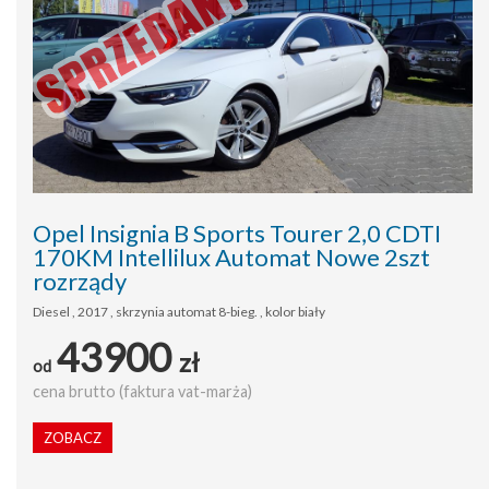
Opel Insignia B Sports Tourer 2,0 CDTI
170KM Intellilux Automat Nowe 2szt
rozrządy
Diesel , 2017 , skrzynia automat 8-bieg. , kolor biały
43900
zł
od
cena brutto (faktura vat-marża)
ZOBACZ