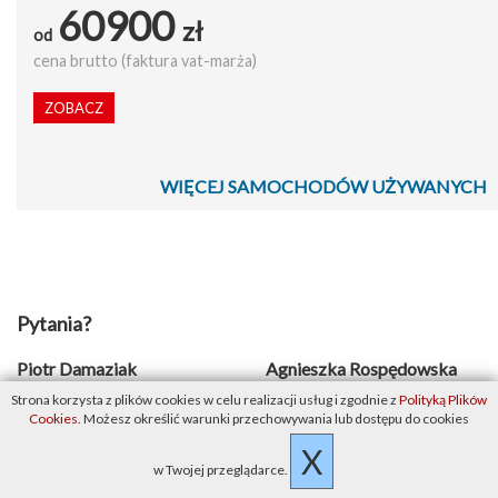
60900
zł
od
cena brutto (faktura vat-marża)
ZOBACZ
WIĘCEJ SAMOCHODÓW UŻYWANYCH
Pytania?
Piotr Damaziak
Agnieszka Rospędowska
[Flota]
Strona korzysta z plików cookies w celu realizacji usług i zgodnie z
Polityką Plików
Cookies
. Możesz określić warunki przechowywania lub dostępu do cookies
Menedżer ds. sprzedaży.
Samochody nowe osobowe
X
Menedżer ds. sprzedaży flotowej.
i użytkowe
Samochody nowe osobowe
w Twojej przeglądarce.
i użytkowe
Salon Warszawa