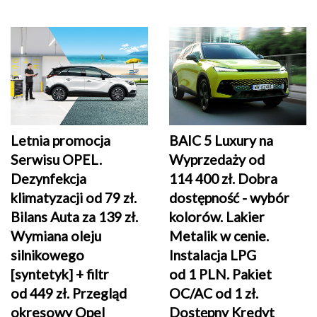
Letnia promocja
BAIC 5 Luxury na
Serwisu OPEL.
Wyprzedaży od
Dezynfekcja
114 400 zł. Dobra
klimatyzacji od 79 zł.
dostępność - wybór
Bilans Auta za 139 zł.
kolorów. Lakier
Wymiana oleju
Metalik w cenie.
silnikowego
Instalacja LPG
[syntetyk] + filtr
od 1 PLN. Pakiet
od 449 zł
. Przegląd
OC/AC od 1 zł.
okresowy Opel
Dostępny Kredyt