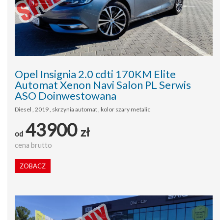
Opel Insignia 2.0 cdti 170KM Elite
Automat Xenon Navi Salon PL Serwis
ASO Doinwestowana
Diesel , 2019 , skrzynia automat , kolor szary metalic
43900
zł
od
cena brutto
ZOBACZ