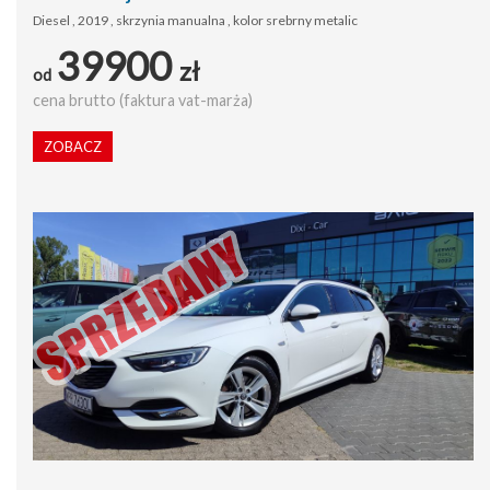
Diesel , 2019 , skrzynia manualna , kolor srebrny metalic
39900
zł
od
cena brutto (faktura vat-marża)
ZOBACZ