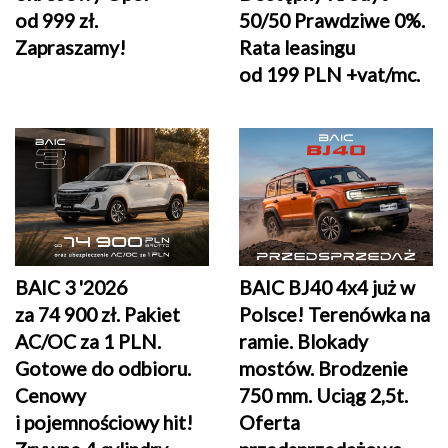
od 999 zł.
50/50 Prawdziwe 0%.
Zapraszamy!
Rata leasingu
od 199 PLN +vat/mc.
BAIC 3 '2026
BAIC BJ40 4x4 już w
za 74 900 zł. Pakiet
Polsce! Terenówka na
AC/OC za 1 PLN.
ramie. Blokady
Gotowe do odbioru.
mostów. Brodzenie
Cenowy
750 mm. Uciąg 2,5t.
i pojemnościowy hit!
Oferta