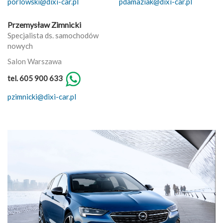
porlowski@dixi-car.pl
pdamaziak@dixi-car.pl
Przemysław Zimnicki
Specjalista ds. samochodów
nowych
Salon Warszawa
tel. 605 900 633
pzimnicki@dixi-car.pl