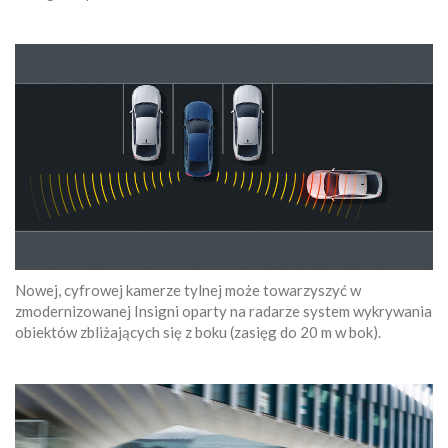
Nowej, cyfrowej kamerze tylnej może towarzyszyć w
zmodernizowanej Insigni oparty na radarze system wykrywania
obiektów zbliżających się z boku (zasięg do 20 m w bok).