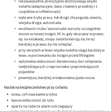
niezauważalnie, precyzyjnie dostosowują wiązki
światła (adaptacyjne; dane z kamery przedniej i z
czujników w reflektorach)
wybrane tryby pracy: łuk drogi, zła pogoda, miasto,
wiejska droga, autostrada
możliwości trybu 'autostrada' wzrosły szczególnie
mocno w nowej Insigni. M. in. gdy skręcamy w prawo,
np. na estakadę, snopy światła kierują się teraz
bardziej w prawo, by nie oślepiać.
przy skrętach w lewo wiązka światła sięga bardziej w
lewo, w porównaniu do Insigni przed liftingiem
optymalna widoczność dla kierowcy, bez oślepiania
nadjeżdżających z naprzeciwka i poprzedzających
pojazdów
pewniejsza, bardziej zrelaksowana jazda nocna
Nacisk na bezpieczeństwo przy cofaniu
nowa, cyfrowa kamera tylna
lepsza widoczność do tyłu
oparty na radarze alarm ostrzegający