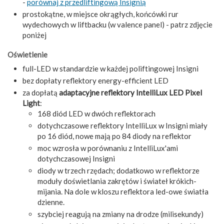
-
porównaj z przedliftingową Insignią
prostokątne, w miejsce okrągłych, końcówki rur
wydechowych w liftbacku (w valence panel) - patrz zdjęcie
poniżej
Oświetlenie
full-LED w standardzie w każdej poliftingowej Insigni
bez dopłaty reflektory energy-efficient LED
za dopłatą
adaptacyjne reflektory IntelliLux LED Pixel
Light
:
168 diód LED w dwóch reflektorach
dotychczasowe reflektory IntelliLux w Insigni miały
po 16 diód, nowe mają po 84 diody na reflektor
moc wzrosła w porównaniu z IntelliLux'ami
dotychczasowej Insigni
diody w trzech rzędach; dodatkowo w reflektorze
moduły doświetlania zakrętów i świateł krókich-
mijania. Na dole w kloszu reflektora led-owe światła
dzienne.
szybciej reagują na zmiany na drodze (milisekundy)