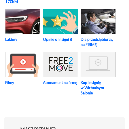
170KM
Lakiery
Opinie o Insigni B
Dla przedsiębiorcy,
na FIRMĘ
Abonament na firmę
Kup Insignię
Filmy
w Wirtualnym
Salonie
MASZ PYTANIE?