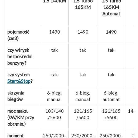
1.5 140KM
1.5 Turbo
1.5 Turbo
1
165KM
165KM
Automat
A
pojemność
1490
1490
1490
(cm3)
czy wtrysk
tak
tak
tak
bezpośredni
benzyny?
czy system
tak
tak
tak
Start&Stop
?
skrzynia
6-bieg.
6-bieg.
6-bieg.
biegów
manual
manual
automat
a
moc maks.
103/140
121/165
121/165
147
(kW/KM przy
/5600
/5600
/5600
obr/min.)
moment
250/2000-
250/2000-
250/2000-
30