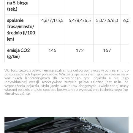
na 5. biegu
(sek.)
spalanie
4,6/7,1/5,5
5,4/8,4/6,5
5,0/7,6/6,0
6,0/
trasa/miasto/
średnio (l/100
km)
emisja CO2
145
172
157
1
(g/km)
Wartości zużycia paliwa i emisji spalin mają cel porównawczy w odniesieniu do
poszczególnych typów pojazdów. Wartości spalania i emisji uzyskiwane są w
warunkach laboratoryjnych dla określonego typu pojazdu a nie jego
indywidualnej wersji. Rzeczywiste zużycie paliwa zależne jest m.in. od
wyposażenia pojazdu, stylu jazdy, warunków drogowych, zwiększonej masy
własnej pojazdu a także sposobu korzystania z wyposażenia technicznego (np.
klimatyzacji), itp.