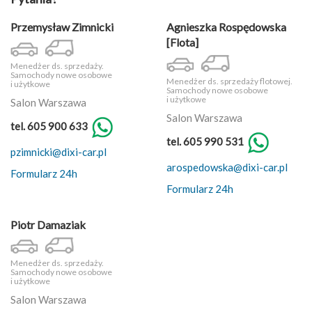
Przemysław Zimnicki
Agnieszka Rospędowska
[Flota]
Menedżer ds. sprzedaży.
Samochody nowe osobowe
Menedżer ds. sprzedaży flotowej.
i użytkowe
Samochody nowe osobowe
i użytkowe
Salon Warszawa
Salon Warszawa
tel. 605 900 633
tel. 605 990 531
pzimnicki@dixi-car.pl
arospedowska@dixi-car.pl
Formularz 24h
Formularz 24h
Piotr Damaziak
Menedżer ds. sprzedaży.
Samochody nowe osobowe
i użytkowe
Salon Warszawa