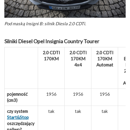
Pod maską Insigni B: silnik Diesla 2.0 CDTi.
Silniki Diesel Opel Insignia Country Tourer
2.0 CDTI
2.0 CDTI
2.0 CDTI
170KM
170KM
170KM
Bi
4x4
Automat
Di
21
Au
pojemność
1956
1956
1956
1
(cm3)
czy system
tak
tak
tak
Start&Stop
oszczędzający
paliwo?