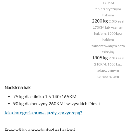
170KM
z niefabrycznym
hakiem
2200 kg
2.0 Diesel
170KM fabrycznym
hakiem; 1900 kg z
hakiem
zamontowanym poza
fabryką
1805 kg
2.0 Diesel
210KM; 1605 kg z
adaptacyjnym
tempomatem
Nacisk na hak
75 kg dla silnika 1.5 140/165KM
90 kg dla benzyny 260KM i wszystkich Diesli
Jaka kategoria prawa jazdy z przyczepą?
Specyfika napędu 4x4 w Insigni