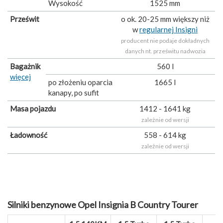
Wysokość
1525 mm
Prześwit
o ok. 20-25 mm większy niż
w
regularnej Insigni
producent nie podaje dokładnych
danych nt. prześwitu nadwozia
Bagażnik
560 l
więcej
po złożeniu oparcia
1665 l
kanapy, po sufit
Masa pojazdu
1412 - 1641 kg
zależnie od wersji
Ładowność
558 - 614 kg
zależnie od wersji
Silniki benzynowe Opel Insignia B Country Tourer