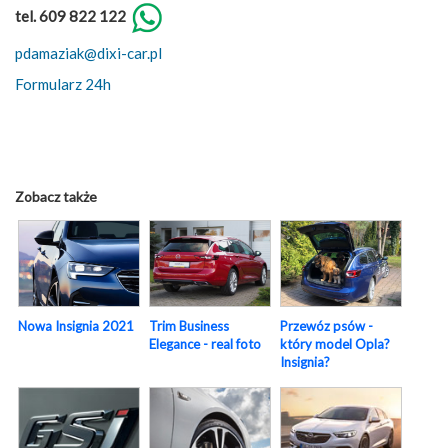
tel. 609 822 122
pdamaziak@dixi-car.pl
Formularz 24h
Zobacz także
Nowa Insignia 2021
Trim Business
Przewóz psów -
Elegance - real foto
który model Opla?
Insignia?