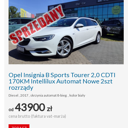
Opel Insignia B Sports Tourer 2,0 CDTI
170KM Intellilux Automat Nowe 2szt
rozrządy
Diesel , 2017 , skrzynia automat 8-bieg. , kolor biały
43900
zł
od
cena brutto (faktura vat-marża)