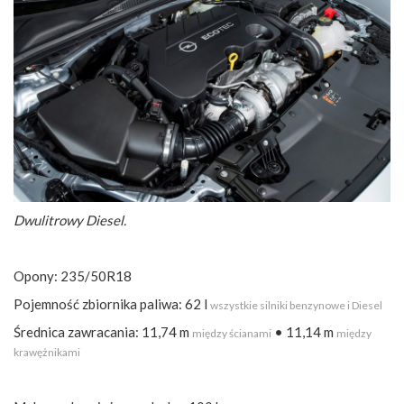
Dwulitrowy Diesel.
Opony: 235/50R18
Pojemność zbiornika paliwa: 62 l
wszystkie silniki benzynowe i Diesel
Średnica zawracania: 11,74 m
• 11,14 m
między ścianami
między
krawężnikami