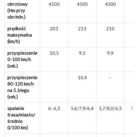
obrotowy
4100
4500
4500
(Nm przy
obr/min.)
prędkość
203
213
210
maksymalna
(km/h)
przyspieszenie
10,5
9,5
9,9
0-100 km/h
(sek.)
przyspieszenie
10,4
-
80-120 km/h
na 5. biegu
(sek.)
spalanie
śr. 6,3
5,6/7,9/6,4
5,7/8,0/6,5
5,
trasa/miasto/
średnio
(l/100 km)