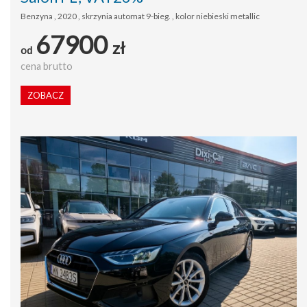
Benzyna , 2020 , skrzynia automat 9-bieg. , kolor niebieski metallic
67900
zł
od
cena brutto
ZOBACZ