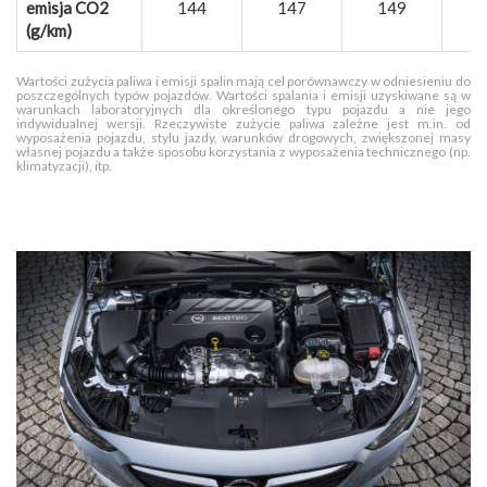
emisja CO2
144
147
149
(g/km)
Wartości zużycia paliwa i emisji spalin mają cel porównawczy w odniesieniu do
poszczególnych typów pojazdów. Wartości spalania i emisji uzyskiwane są w
warunkach laboratoryjnych dla określonego typu pojazdu a nie jego
indywidualnej wersji. Rzeczywiste zużycie paliwa zależne jest m.in. od
wyposażenia pojazdu, stylu jazdy, warunków drogowych, zwiększonej masy
własnej pojazdu a także sposobu korzystania z wyposażenia technicznego (np.
klimatyzacji), itp.