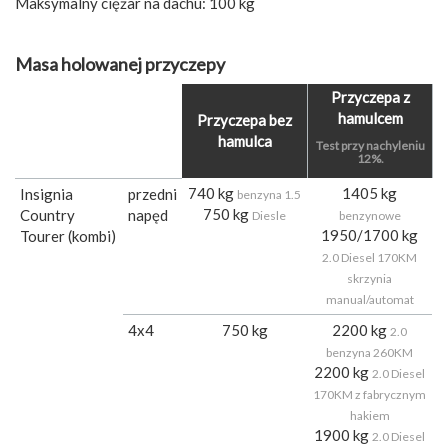
Maksymalny ciężar na dachu: 100 kg
Masa holowanej przyczepy
Przyczepa z
hamulcem
Przyczepa bez
hamulca
Test przy nachyleniu
12%.
740 kg
1405 kg
Insignia
przedni
benzyna 1.5
750 kg
Country
napęd
Diesle
benzynowe
1950/1700 kg
Tourer (kombi)
2.0 Diesel 170KM
skrzynia
manual/automat
4x4
750 kg
2200 kg
2.0
benzyna 260KM
2200 kg
2.0 Diesel
170KM z fabrycznym
hakiem
1900 kg
2.0 Diesel