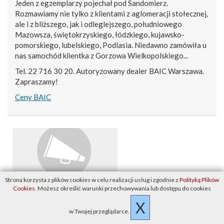
Jeden z egzemplarzy pojechał pod Sandomierz.
Rozmawiamy nie tylko z klientami z aglomeracji stołecznej,
ale i z bliższego, jak i odleglejszego, południowego
Mazowsza, świętokrzyskiego, łódzkiego, kujawsko-
pomorskiego, lubelskiego, Podlasia. Niedawno zamówiła u
nas samochód klientka z Gorzowa Wielkopolskiego...
Tel. 22 716 30 20. Autoryzowany dealer BAIC Warszawa.
Zapraszamy!
Ceny BAIC
Strona korzysta z plików cookies w celu realizacji usług i zgodnie z
Polityką Plików
Czy kupić nowy samochód 2025, czy czekać do 2026?
Cookies
. Możesz określić warunki przechowywania lub dostępu do cookies
Wywiad
X
w Twojej przeglądarce.
Ile się czeka na nowy samochód?
Tłumaczymy