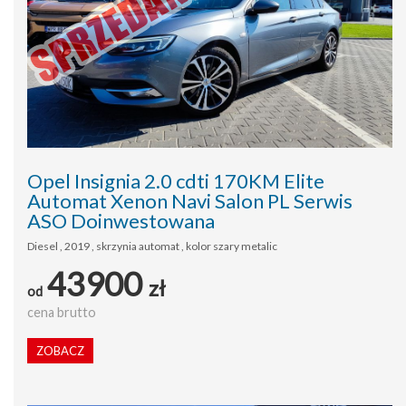
Opel Insignia 2.0 cdti 170KM Elite
Automat Xenon Navi Salon PL Serwis
ASO Doinwestowana
Diesel , 2019 , skrzynia automat , kolor szary metalic
43900
zł
od
cena brutto
ZOBACZ