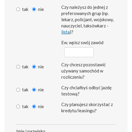
Czy należysz do jednej z
tak
nie
preferowanych grup (np.
lekarz, policjant, wojskowy,
nauczyciel, taksówkarz -
lista
)?
Ew. wpisz swój zawód
Czy chcesz pozostawić
tak
nie
używany samochód w
rozliczeniu?
Czy chciałbyś odbyć jazdę
tak
nie
testową?
Czy planujesz skorzystać z
tak
nie
kredytu/leasingu?
Imię i nazwisko