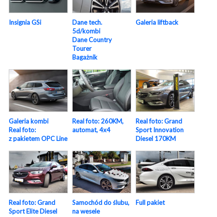
Insignia GSi
Dane tech.
Galeria liftback
5d/kombi
Dane Country
Tourer
Bagażnik
Galeria kombi
Real foto: 260KM,
Real foto: Grand
Real foto:
automat, 4x4
Sport Innovation
z pakietem OPC Line
Diesel 170KM
Real foto: Grand
Samochód do ślubu,
Full pakiet
Sport Elite Diesel
na wesele