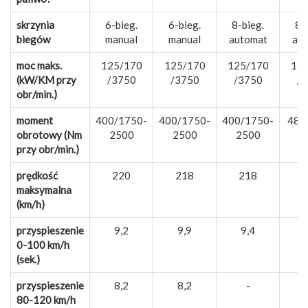
skrzynia
6-bieg.
6-bieg.
8-bieg.
8-
biegów
manual
manual
automat
au
moc maks.
125/170
125/170
125/170
15
(kW/KM przy
/3750
/3750
/3750
/
obr/min.)
moment
400/1750-
400/1750-
400/1750-
480
obrotowy (Nm
2500
2500
2500
przy obr/min.)
prędkość
220
218
218
2
maksymalna
(km/h)
przyspieszenie
9,2
9,9
9,4
0-100 km/h
(sek.)
przyspieszenie
8,2
8,2
-
80-120 km/h