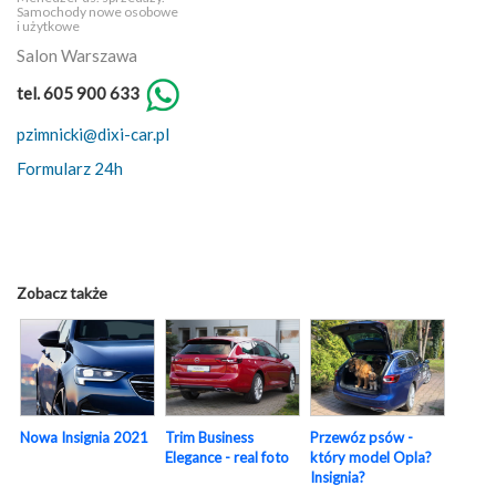
Samochody nowe osobowe
i użytkowe
Salon Warszawa
tel. 605 900 633
pzimnicki@dixi-car.pl
Formularz 24h
Zobacz także
Nowa Insignia 2021
Trim Business
Przewóz psów -
Elegance - real foto
który model Opla?
Insignia?