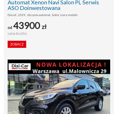
Automat Xenon Navi Salon PL Serwis
ASO Doinwestowana
Diesel , 2019 , skrzynia automat , kolor szary metalic
43900
zł
od
cena brutto
ZOBACZ