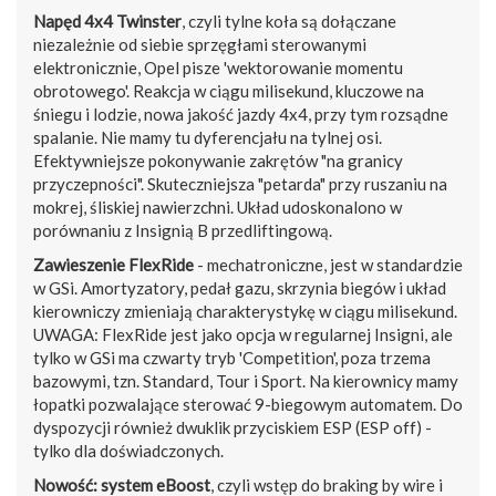
Napęd 4x4 Twinster
, czyli tylne koła są dołączane
niezależnie od siebie sprzęgłami sterowanymi
elektronicznie, Opel pisze 'wektorowanie momentu
obrotowego'. Reakcja w ciągu milisekund, kluczowe na
śniegu i lodzie, nowa jakość jazdy 4x4, przy tym rozsądne
spalanie. Nie mamy tu dyferencjału na tylnej osi.
Efektywniejsze pokonywanie zakrętów "na granicy
przyczepności". Skuteczniejsza "petarda" przy ruszaniu na
mokrej, śliskiej nawierzchni. Układ udoskonalono w
porównaniu z Insignią B przedliftingową.
Zawieszenie FlexRide
- mechatroniczne, jest w standardzie
w GSi. Amortyzatory, pedał gazu, skrzynia biegów i układ
kierowniczy zmieniają charakterystykę w ciągu milisekund.
UWAGA: FlexRide jest jako opcja w regularnej Insigni, ale
tylko w GSi ma czwarty tryb 'Competition', poza trzema
bazowymi, tzn. Standard, Tour i Sport. Na kierownicy mamy
łopatki pozwalające sterować 9-biegowym automatem. Do
dyspozycji również dwuklik przyciskiem ESP (ESP off) -
tylko dla doświadczonych.
Nowość: system eBoost
, czyli wstęp do braking by wire i