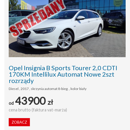
Opel Insignia B Sports Tourer 2,0 CDTI
170KM Intellilux Automat Nowe 2szt
rozrządy
Diesel , 2017 , skrzynia automat 8-bieg. , kolor biały
43900
zł
od
cena brutto (faktura vat-marża)
ZOBACZ