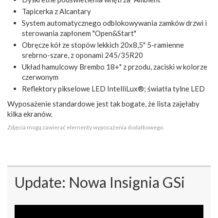
Tapicerka z Alcantary
System automatycznego odblokowywania zamków drzwi i
sterowania zapłonem "Open&Start"
Obręcze kół ze stopów lekkich 20x8,5" 5-ramienne
srebrno-szare, z oponami 245/35R20
Układ hamulcowy Brembo 18+" z przodu, zaciski w kolorze
czerwonym
Reflektory pikselowe LED IntelliLux®; światła tylne LED
Wyposażenie standardowe jest tak bogate, że lista zajęłaby
kilka ekranów.
Zdjęcia mogą zawierać elementy wyposażenia dodatkowego.
Update: Nowa Insignia GSi