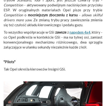
Competition
- aktywowany podwójnym naciśnięciem przycisku
ESP. W oryginalnych materiałach Opel pisze przy trybie
Competition
o
mocniejszym zboczeniu z kursu
-
allows skilful
drivers more yaw
. Ze zmianą trybu pracy zawieszenia zmienia
się też czułość układu kierowniczego i pedału gazu.
To wszystko współpracuje w GSi
zawsze
z
napędem 4x4
, który -
co Opel podkreśla w kontekście GSi - ma na tylnej osi, zamiast
konwencjonalnego mechanizmu różnicowego, dwa sprzęgła
załączające w ułamku sekundy niezaleźnie każde z kół.
"Pilots"
Tak Opel określa kierowców Insigni GSi.