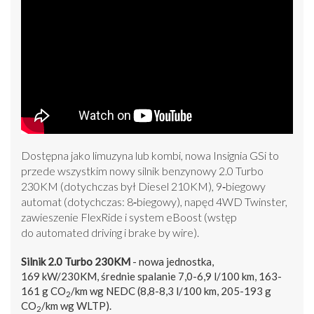
Dostępna jako limuzyna lub kombi, nowa Insignia GSi to
przede wszystkim nowy silnik benzynowy 2.0 Turbo
230KM (dotychczas był Diesel 210KM), 9‑biegowy
automat (dotychczas: 8‑biegowy), napęd 4WD Twinster,
zawieszenie FlexRide i system eBoost (wstęp
do automated driving i brake by wire).
Silnik 2.0 Turbo 230KM
- nowa jednostka,
169 kW/230KM, średnie spalanie 7,0-6,9 l/100 km, 163-
161 g CO
/km wg NEDC (8,8-8,3 l/100 km, 205-193 g
2
CO
/km wg WLTP).
2