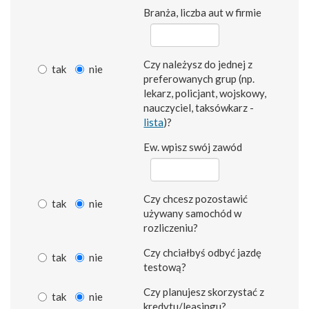
Branża, liczba aut w firmie
Czy należysz do jednej z
tak
nie
preferowanych grup (np.
lekarz, policjant, wojskowy,
nauczyciel, taksówkarz -
lista
)?
Ew. wpisz swój zawód
Czy chcesz pozostawić
tak
nie
używany samochód w
rozliczeniu?
Czy chciałbyś odbyć jazdę
tak
nie
testową?
Czy planujesz skorzystać z
tak
nie
kredytu/leasingu?