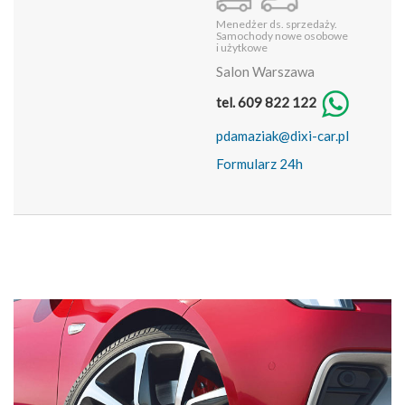
Menedżer ds. sprzedaży.
Samochody nowe osobowe
i użytkowe
Salon Warszawa
tel. 609 822 122
pdamaziak@dixi-car.pl
Formularz 24h