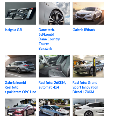
Insignia GSi
Dane tech.
Galeria liftback
5d/kombi
Dane Country
Tourer
Bagażnik
Galeria kombi
Real foto: 260KM,
Real foto: Grand
Real foto:
automat, 4x4
Sport Innovation
z pakietem OPC Line
Diesel 170KM