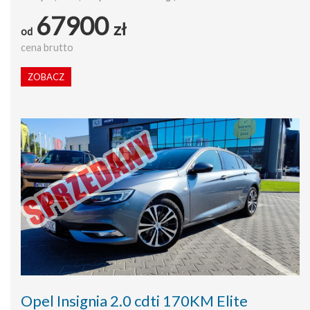
67900
zł
od
cena brutto
ZOBACZ
Opel Insignia 2.0 cdti 170KM Elite