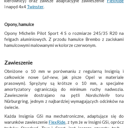
kierownicy) oraz zawsze adaptacyjne zawieszenie
FlexRide
i napęd 4x4
Twinster
.
Opony, hamulce
Opony Michelin Pilot Sport 4 S o rozmiarze 245/35 R20 na
felgach aluminiowych. Z przodu hamulce Brembo z zaciskami
hamulcowymi malowanymi w kolorze czerwonym.
Zawieszenie
Obniżone o 10 mm w porównaniu z regularną Insignią i
całkowicie nowe (
all-new
, jak pisze Opel w materiale
prasowym). Sprężyny są krótsze o 10 mm, a specjalne
amortyzatory ograniczają do minimum ruchy nadwozia.
Zawieszenie dostrajano na pętli
Nordschleife
toru
Nürburgring, jednym z najbardziej wymagających odcinków na
świecie.
Każda Insignia GSi ma mechatroniczne, adaptujące się do
warunków zawieszenie
FlexRide
, z tym że w Insigni GSi, oprócz
trybów
Standard
,
Tour
i
Sport
, jest jeszcze czwarty tryb -