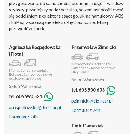
przygotowanie do samochodu autonomicznego. Twardszy,
szybszy, pewniejszy pedał hamulca, bo zamiast posiłkować
się podciśniem z kolektora ssącego, układ hamulcowy, ABS
i ESP są wspomagane elektro-hydraulicznie. Mniej
przewodów, rurek.
Agnieszka Rospędowska
Przemysław Zimnicki
[Flota]
Menedżer ds. sprzedaży.
Samochody nowe osobowe
Menedżer ds. sprzedaży
i użytkowe
flotowej. Samochody nowe
osobowe i użytkowe
Salon Warszawa
Salon Warszawa
tel. 605 900 633
tel. 605 990 531
pzimnicki@dixi-car.pl
arospedowska@dixi-car.pl
Formularz 24h
Formularz 24h
Piotr Damaziak