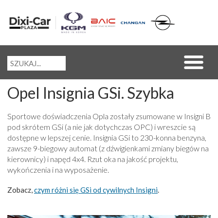
Opel Insignia GSi. Szybka
Sportowe doświadczenia Opla zostały zsumowane w Insigni B
pod skrótem GSi (a nie jak dotychczas OPC) i wreszcie są
dostępne w lepszej cenie. Insignia GSi to 230-konna benzyna,
zawsze 9-biegowy automat (z dźwigienkami zmiany biegów na
kierownicy) i napęd 4x4. Rzut oka na jakość projektu,
wykończenia i na wyposażenie.
Zobacz,
czym różni się GSi od cywilnych Insigni
.