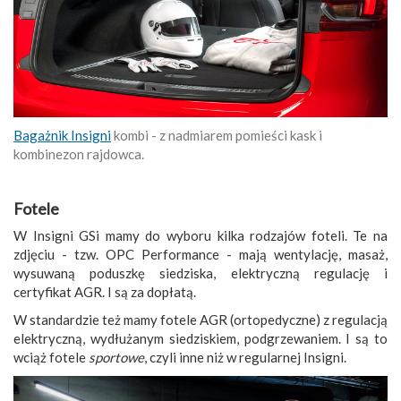
Bagażnik Insigni
kombi - z nadmiarem pomieści kask i
kombinezon rajdowca.
Fotele
W Insigni GSi mamy do wyboru kilka rodzajów foteli. Te na
zdjęciu - tzw. OPC Performance - mają wentylację, masaż,
wysuwaną poduszkę siedziska, elektryczną regulację i
certyfikat AGR. I są za dopłatą.
W standardzie też mamy fotele AGR (ortopedyczne) z regulacją
elektryczną, wydłużanym siedziskiem, podgrzewaniem. I są to
wciąż fotele
sportowe
, czyli inne niż w regularnej Insigni.