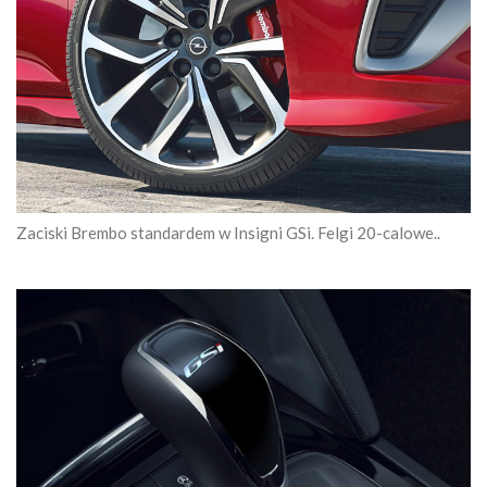
Zaciski Brembo standardem w Insigni GSi. Felgi 20-calowe..