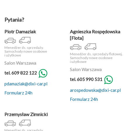
Pytania?
Piotr Damaziak
Agnieszka Rospędowska
[Flota]
Menedżer ds. sprzedaży.
Samochody nowe osobowe
Menedżer ds. sprzedaży flotowej.
i użytkowe
Samochody nowe osobowe
i użytkowe
Salon Warszawa
Salon Warszawa
tel. 609 822 122
tel. 605 990 531
pdamaziak@dixi-car.pl
arospedowska@dixi-car.pl
Formularz 24h
Formularz 24h
Przemysław Zimnicki
Menedżer ds. sprzedaży.