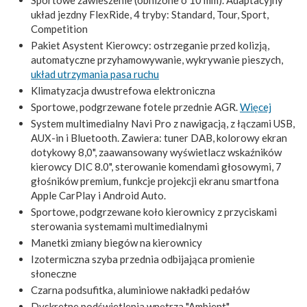
Sportowe zawieszenie (obniżone o 10 mm). Adaptacyjny
układ jezdny FlexRide, 4 tryby: Standard, Tour, Sport,
Competition
Pakiet Asystent Kierowcy: ostrzeganie przed kolizją,
automatyczne przyhamowywanie, wykrywanie pieszych,
układ utrzymania pasa ruchu
Klimatyzacja dwustrefowa elektroniczna
Sportowe, podgrzewane fotele przednie AGR.
Więcej
System multimedialny Navi Pro z nawigacją, z łączami USB,
AUX-in i Bluetooth. Zawiera: tuner DAB, kolorowy ekran
dotykowy 8,0", zaawansowany wyświetlacz wskaźników
kierowcy DIC 8.0", sterowanie komendami głosowymi, 7
głośników premium, funkcje projekcji ekranu smartfona
Apple CarPlay i Android Auto.
Sportowe, podgrzewane koło kierownicy z przyciskami
sterowania systemami multimedialnymi
Manetki zmiany biegów na kierownicy
Izotermiczna szyba przednia odbijająca promienie
słoneczne
Czarna podsufitka, aluminiowe nakładki pedałów
Dyskretne podświetlenia wnętrza "Ambient"