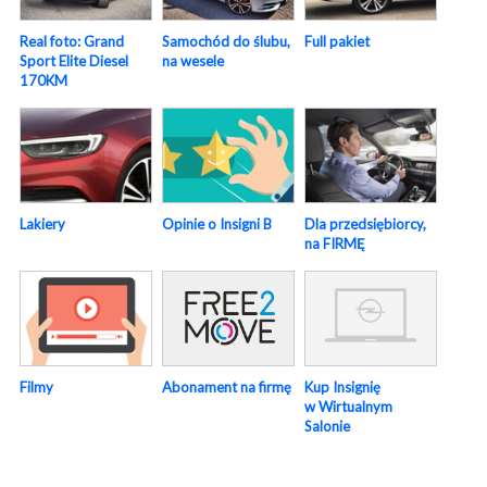
Real foto: Grand
Samochód do ślubu,
Full pakiet
Sport Elite Diesel
na wesele
170KM
Lakiery
Opinie o Insigni B
Dla przedsiębiorcy,
na FIRMĘ
Abonament na firmę
Kup Insignię
Filmy
w Wirtualnym
Salonie