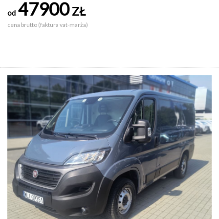
47900
ZŁ
od
cena brutto (faktura vat-marża)