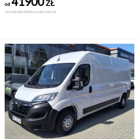
41900
ZŁ
od
cena brutto (faktura vat-marża)