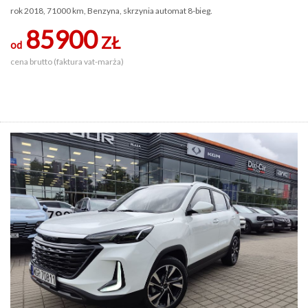
rok 2018, 71000 km, Benzyna, skrzynia automat 8-bieg.
85900
ZŁ
od
cena brutto (faktura vat-marża)