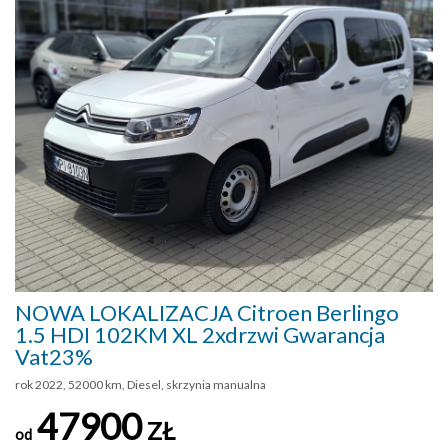
NOWA LOKALIZACJA Citroen Berlingo
1.5 HDI 102KM XL 2xdrzwi Gwarancja
Vat23%
rok 2022, 52000 km, Diesel, skrzynia manualna
47900
ZŁ
od