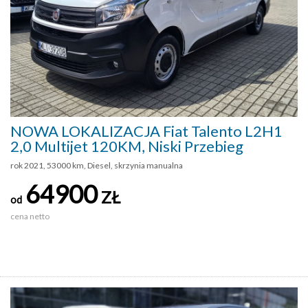
NOWA LOKALIZACJA Fiat Talento L2H1
2,0 Multijet 120KM, Niski Przebieg
rok 2021, 53000 km, Diesel, skrzynia manualna
64900
ZŁ
od
cena netto