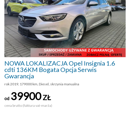
NOWA LOKALIZACJA Opel Insignia 1.6
cdti 136KM Bogata Opcja Serwis
Gwarancja
rok 2019, 179000 km, Diesel, skrzynia manualna
39900
ZŁ
od
cena brutto (faktura vat-marża)