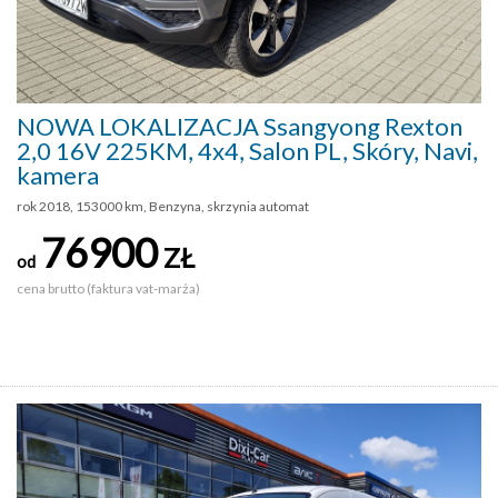
NOWA LOKALIZACJA Ssangyong Rexton
2,0 16V 225KM, 4x4, Salon PL, Skóry, Navi,
kamera
rok 2018, 153000 km, Benzyna, skrzynia automat
76900
ZŁ
od
cena brutto (faktura vat-marża)