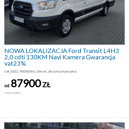
NOWA LOKALIZACJA Ford Transit L4H3
2,0 cdti 130KM Navi Kamera Gwarancja
vat23%
rok 2022, 90000 km, Diesel, skrzynia manualna
87900
ZŁ
od
cena netto