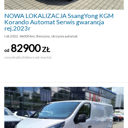
NOWA LOKALIZACJA SsangYong KGM
Korando Automat Serwis gwarancja
rej.2023r
rok 2022, 46000 km, Benzyna, skrzynia automat
82900
ZŁ
od
cena brutto (faktura vat-marża)