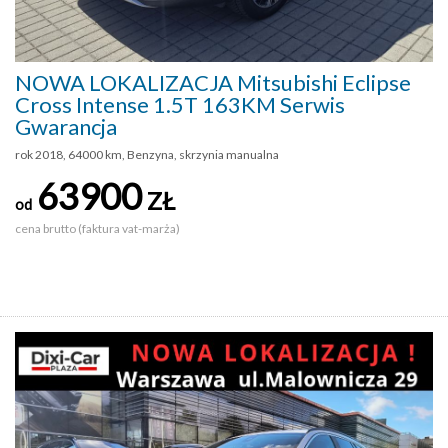
NOWA LOKALIZACJA Mitsubishi Eclipse
Cross Intense 1.5T 163KM Serwis
Gwarancja
rok 2018, 64000 km, Benzyna, skrzynia manualna
63900
ZŁ
od
cena brutto (faktura vat-marża)