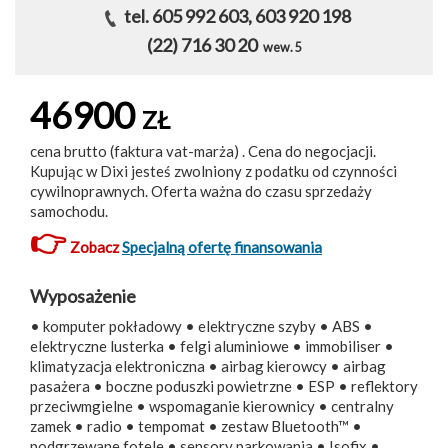
tel. 605 992 603, 603 920 198
(22) 716 30 20
wew. 5
46900
ZŁ
cena brutto (faktura vat-marża) . Cena do negocjacji.
Kupując w Dixi jesteś zwolniony z podatku od czynności
cywilnoprawnych. Oferta ważna do czasu sprzedaży
samochodu.
👉
Zobacz
Specjalną ofertę finansowania
Wyposażenie
• komputer pokładowy • elektryczne szyby • ABS •
elektryczne lusterka • felgi aluminiowe • immobiliser •
klimatyzacja elektroniczna • airbag kierowcy • airbag
pasażera • boczne poduszki powietrzne • ESP • reflektory
przeciwmgielne • wspomaganie kierownicy • centralny
zamek • radio • tempomat • zestaw Bluetooth™ •
podgrzewane fotele • sensory parkowania • Isofix •