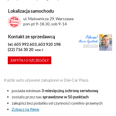
Lokalizacja samochodu
ul. Malownicza 29, Warszawa
pon-pt 9-18.30, sob 9-14
Kontakt ze sprzedawcą
tel. 605 992 603, 603 920 198
(22) 716 30 20
wew. 5
ZAPYTAJ O SZCZEGÓŁY
Każde auto używane zakupione w Dixi-Car Plaza
posiada minimum
3-miesięczną ochronę serwisową
zostało przez nas
sprawdzone w 50 punktach
zakupisz bez podatku od czynności cywilno-prawnych
Zobacz na filmie