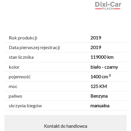
Rok produkcji
2019
Data pierwszej rejestracji
2019
stan licznika
119000 km
kolor
biało - czarny
3
pojemność
1400 cm
moc
125 KM
paliwo
Benzyna
skrzynia biegów
manualna
Kontakt do handlowca