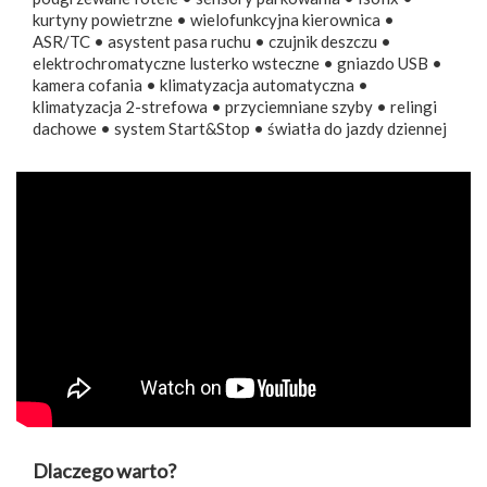
kurtyny powietrzne • wielofunkcyjna kierownica •
ASR/TC • asystent pasa ruchu • czujnik deszczu •
elektrochromatyczne lusterko wsteczne • gniazdo USB •
kamera cofania • klimatyzacja automatyczna •
klimatyzacja 2-strefowa • przyciemniane szyby • relingi
dachowe • system Start&Stop • światła do jazdy dziennej
Dlaczego warto?