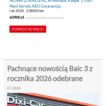
NOWA LOKALIZACJA Renault Kadjar 1.5 dci
Navi Serwis ASO Gwarancja
rok 2020 , 158000 km
60900 zł
cena brutto (faktura vat-marża)
DOWIEDZ SIĘ WIĘCEJ
Pachnące nowością Baic 3 z
rocznika 2026 odebrane
07.2026