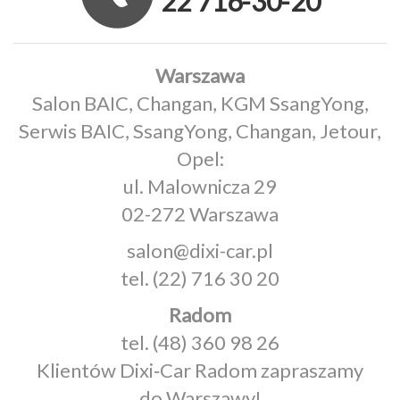
22 716-30-20
Warszawa
Salon BAIC, Changan, KGM SsangYong,
Serwis BAIC, SsangYong, Changan, Jetour,
Opel:
ul. Malownicza 29
02-272 Warszawa
salon@dixi-car.pl
tel.
(22) 716 30 20
Radom
tel.
(48) 360 98 26
Klientów Dixi‑Car Radom zapraszamy
do Warszawy!