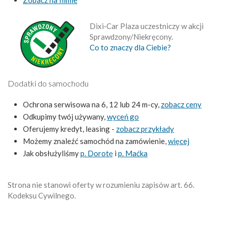
Zobacz na filmie
Dixi‑Car Plaza uczestniczy w akcji
Sprawdzony/Niekręcony.
Co to znaczy dla Ciebie?
Dodatki do samochodu
Ochrona serwisowa na 6, 12 lub 24 m-cy,
zobacz ceny
Odkupimy twój używany,
wyceń go
Oferujemy kredyt, leasing -
zobacz przykłady
Możemy znaleźć samochód na zamówienie,
więcej
Jak obsłużyliśmy
p. Dorotę
i
p. Maćka
Strona nie stanowi oferty w rozumieniu zapisów art. 66.
Kodeksu Cywilnego.