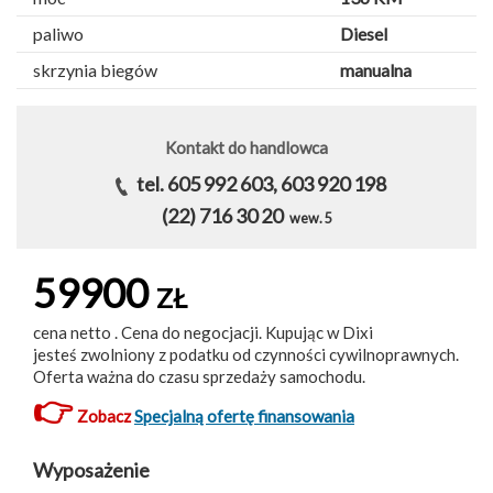
paliwo
Diesel
skrzynia biegów
manualna
Kontakt do handlowca
tel. 605 992 603, 603 920 198
(22) 716 30 20
wew. 5
59900
ZŁ
cena netto . Cena do negocjacji. Kupując w Dixi
jesteś zwolniony z podatku od czynności cywilnoprawnych.
Oferta ważna do czasu sprzedaży samochodu.
👉
Zobacz
Specjalną ofertę finansowania
Wyposażenie