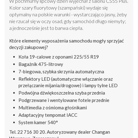
W pochmurny lipcowy dzień wyjechał z salonu CS55 Plus.
Kolor szary fluorytowy (szampański) wydaje się
optymalny na polskie warunki - wystarczająco jasny, żeby
nie rzucał się w oczy osad, gdy samochód długo niemyty;
a jednocześnie jest to barwa ciepła.
Które elementy wyposażenia samochodu mogły sprzyjać
decyzji zakupowej?
Koła 19-calowe z oponami 225/55 R19
Bagażnik 475-litrowy
7-biegowa, szybka skrzynia automatyczna
Reflektory LED (automatyczne włączanie oraz
przełączanie mijania/drogowe) i lampy tylne LED
Podwójna dźwiękoszczelna szyba przednia
Podgrzewane i wentylowane fotele przednie
Multimedia z ośmioma głośnikami
Adaptacyjny tempomat IACC
System kamer 540°
Tel. 22 716 30 20. Autoryzowany dealer Changan