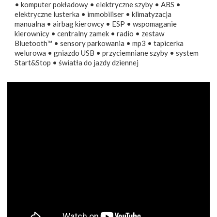
• komputer pokładowy • elektryczne szyby • ABS •
elektryczne lusterka • immobiliser • klimatyzacja
manualna • airbag kierowcy • ESP • wspomaganie
kierownicy • centralny zamek • radio • zestaw
Bluetooth™ • sensory parkowania • mp3 • tapicerka
welurowa • gniazdo USB • przyciemniane szyby • system
Start&Stop • światła do jazdy dziennej