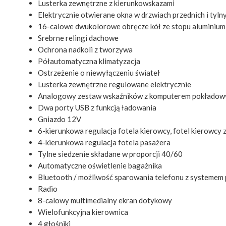
Lusterka zewnętrzne z kierunkowskazami
Elektrycznie otwierane okna w drzwiach przednich i tyln
16-calowe dwukolorowe obręcze kół ze stopu aluminium
Srebrne relingi dachowe
Ochrona nadkoli z tworzywa
Półautomatyczna klimatyzacja
Ostrzeżenie o niewyłączeniu świateł
Lusterka zewnętrzne regulowane elektrycznie
Analogowy zestaw wskaźników z komputerem pokłado
Dwa porty USB z funkcją ładowania
Gniazdo 12V
6-kierunkowa regulacja fotela kierowcy, fotel kierowcy 
4-kierunkowa regulacja fotela pasażera
Tylne siedzenie składane w proporcji 40/60
Automatyczne oświetlenie bagażnika
Bluetooth / możliwość sparowania telefonu z systeme
Radio
8-calowy multimedialny ekran dotykowy
Wielofunkcyjna kierownica
4 głośniki