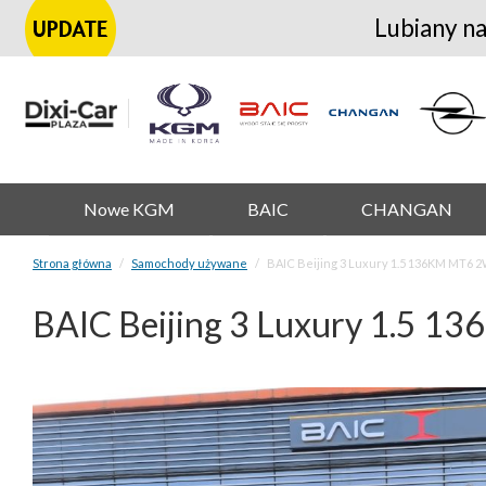
Lubiany na
Nowe KGM
BAIC
CHANGAN
Strona główna
Samochody używane
BAIC Beijing 3 Luxury 1.5 136KM MT6 
BAIC Beijing 3 Luxury 1.5 