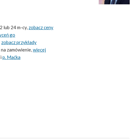
2 lub 24 m-cy,
zobacz ceny
yceń go
-
zobacz przykłady
 na zamówienie,
więcej
i
p. Maćka