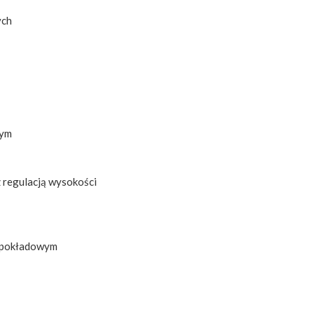
ych
wym
z regulacją wysokości
m pokładowym