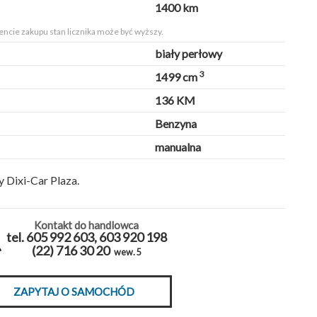
1400 km
ncie zakupu stan licznika może być wyższy.
biały perłowy
3
1499 cm
136 KM
Benzyna
manualna
 Dixi-Car Plaza.
Kontakt do handlowca
tel. 605 992 603, 603 920 198
(22) 716 30 20
wew. 5
ZAPYTAJ O SAMOCHÓD