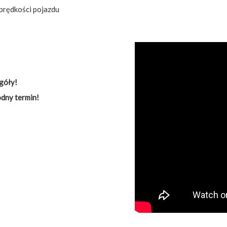
prędkości pojazdu
góły!
dny termin!