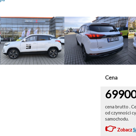
Cena
6990
cena brutto . C
od czynności c
samochodu.
👉
Zobacz
S