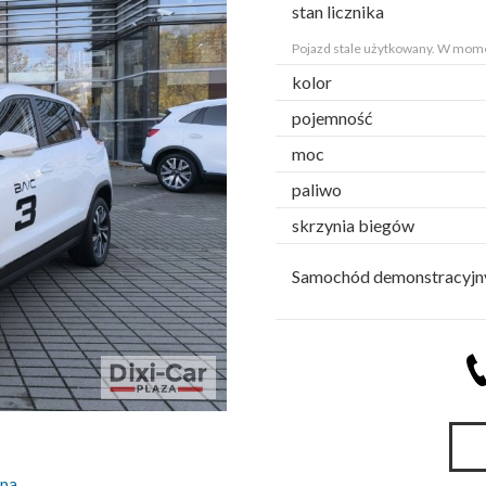
stan licznika
Pojazd stale użytkowany. W mome
kolor
pojemność
moc
paliwo
skrzynia biegów
Samochód demonstracyjny
pa