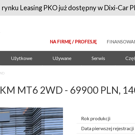
 rynku Leasing PKO już dostępny w Dixi-Car P
NA FIRMĘ / PROFESJĘ
FINANSOWA
Użytkowe
Używane
Serwis
Częś
2WD
136KM MT6 2WD - 69900 PLN, 14
Rok produkcji
Data pierwszej rejestracji