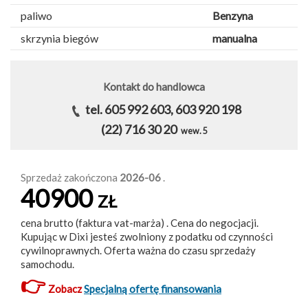
paliwo
Benzyna
skrzynia biegów
manualna
Kontakt do handlowca
tel. 605 992 603, 603 920 198
(22) 716 30 20
wew. 5
Sprzedaż zakończona
2026-06
.
40900
ZŁ
cena brutto (faktura vat-marża) . Cena do negocjacji.
Kupując w Dixi jesteś zwolniony z podatku od czynności
cywilnoprawnych. Oferta ważna do czasu sprzedaży
samochodu.
👉
Zobacz
Specjalną ofertę finansowania