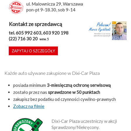
ul. Malownicza 29, Warszawa
pon-pt 9-18.30, sob 9-14
Kontakt ze sprzedawcą
tel. 605 992 603, 603 920 198
(22) 716 30 20
wew. 5
ZAPYTAJ O SZCZEGÓŁY
Każde auto używane zakupione w Dixi-Car Plaza
posiada minimum
3-miesięczną ochronę serwisową
zostało przez nas
sprawdzone w 50 punktach
zakupisz bez podatku od czynności cywilno-prawnych
Zobacz na filmie
Dixi‑Car Plaza uczestniczy w akcji
Sprawdzony/Niekręcony.