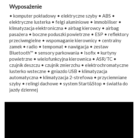
Wyposażenie
• komputer pokładowy • elektryczne szyby • ABS •
elektryczne lusterka • felgi aluminiowe • immobiliser •
klimatyzacja elektroniczna • airbag kierowcy • airbag
pasażera • boczne poduszki powietrzne • ESP • reflektory
przeciwmgielne • wspomaganie kierownicy • centralny
zamek • radio • tempomat • nawigacja • zestaw
Bluetooth™ • sensory parkowania • Isofix • kurtyny
powietrzne • wielofunkcyjna kierownica • ASR/TC •
czujnik deszczu • czujnik zmierzchu • elektrochromatyczne
lusterko wsteczne • gniazdo USB • klimatyzacja
automatyczna • klimatyzacja 2-strefowa • przyciemniane
szyby • relingi dachowe • system Start&Stop • światła do
jazdy dziennej