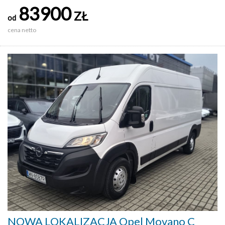
83900
ZŁ
od
cena netto
NOWA LOKALIZACJA Opel Movano C