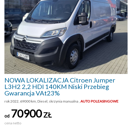
NOWA LOKALIZACJA Citroen Jumper
L3H2 2,2 HDI 140KM Niski Przebieg
Gwarancja VAt23%
rok 2022, 69000 km, Diesel, skrzynia manualna ,
AUTO POLEASINGOWE
70900
ZŁ
od
cena netto