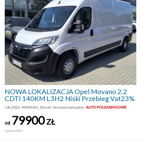
NOWA LOKALIZACJA Opel Movano 2.2
CDTI 140KM L3H2 Niski Przebieg Vat23%
rok 2023, 49000 km, Diesel, skrzynia manualna ,
AUTO POLEASINGOWE
79900
ZŁ
od
cena netto