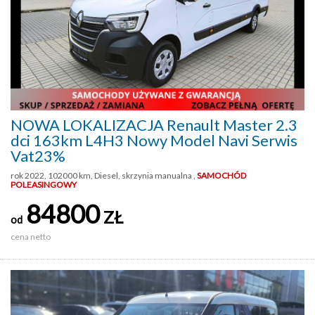
NOWA LOKALIZACJA Renault Master 2.3
dci 163km L4H3 Nowy Model Navi Serwis
Vat23%
rok 2022, 102000 km, Diesel, skrzynia manualna ,
SAMOCHÓD
POLEASINGOWY
84800
ZŁ
od
cena netto