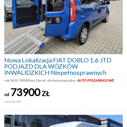
Nowa Lokalizacja FIAT DOBLO 1,6 JTD
PODJAZD DLA WÓZKÓW
INWALIDZKICH Niepełnosprawnych
rok 2019, 99000 km, Diesel, skrzynia manualna ,
AUTO POLEASINGOWE
73900
ZŁ
od
cena brutto