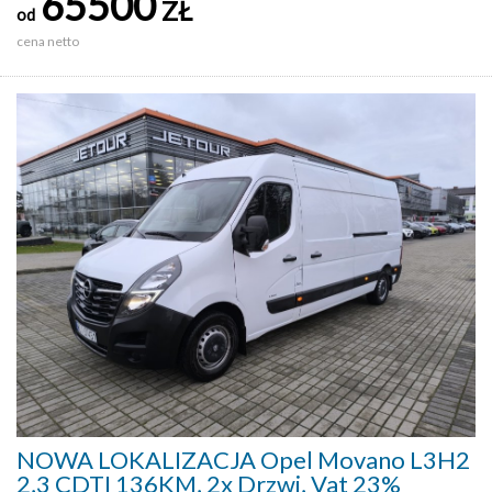
65500
ZŁ
od
cena netto
NOWA LOKALIZACJA Opel Movano L3H2
2,3 CDTI 136KM, 2x Drzwi, Vat 23%