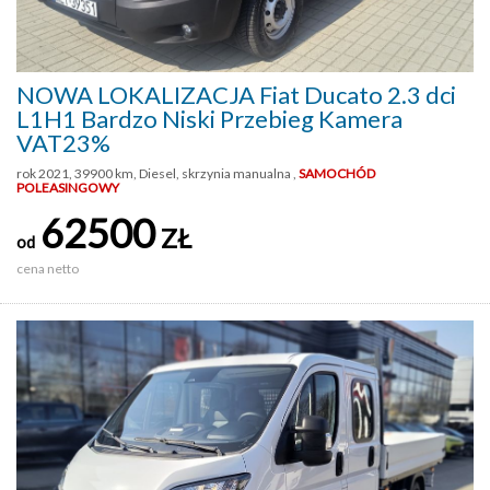
NOWA LOKALIZACJA Fiat Ducato 2.3 dci
L1H1 Bardzo Niski Przebieg Kamera
VAT23%
rok 2021, 39900 km, Diesel, skrzynia manualna ,
SAMOCHÓD
POLEASINGOWY
62500
ZŁ
od
cena netto