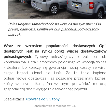
Poleasingowe samochody dostawcze na naszym placu. Od
prawej nadwozia: kombivan, bus, plandeka, podwyższony
blaszak.
Wraz ze wzrostem popularności dostawczych Opli
dostępnych jest na rynku coraz więcej dostawczaków
poleasingowych
. Typowy poleasingowy blaszak, bus lub
kombivan ma 3 lata. Samochody poleasingowe wracają do nas
- dealera, bo kończy się gwarancja, rosną koszty serwisu,
czego bogaci klienci nie lubią. Za to tanio kupione
poleasingowe dostawczaki są pożądane przez mały biznes,
który własnymi siłami, "na własnym podwórku", metodą
gospodarczą dba o wygląd i niezawodność pojazdu.
Specjalizacja:
używane do 3,5 tony
.
Znalezionych samochodów: 25.