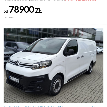
78900
ZŁ
od
cena netto