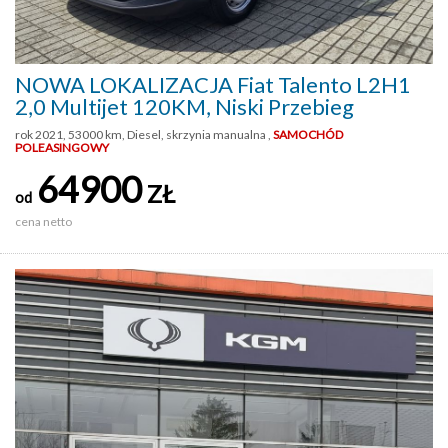
NOWA LOKALIZACJA Fiat Talento L2H1
2,0 Multijet 120KM, Niski Przebieg
rok 2021, 53000 km, Diesel, skrzynia manualna ,
SAMOCHÓD
POLEASINGOWY
64900
ZŁ
od
cena netto