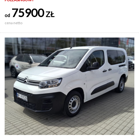
75900
ZŁ
od
cena netto