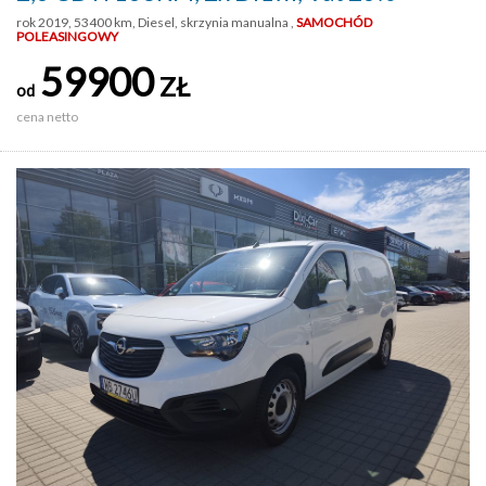
rok 2019, 53400 km, Diesel, skrzynia manualna ,
SAMOCHÓD
POLEASINGOWY
59900
ZŁ
od
cena netto