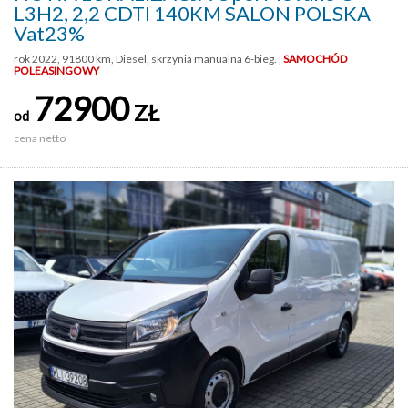
L3H2, 2,2 CDTI 140KM SALON POLSKA
Vat23%
rok 2022, 91800 km, Diesel, skrzynia manualna 6-bieg. ,
SAMOCHÓD
POLEASINGOWY
72900
ZŁ
od
cena netto