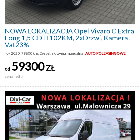
NOWA LOKALIZACJA Opel Vivaro C Extra
Long 1,5 CDTI 102KM, 2xDrzwi, Kamera ,
Vat23%
rok 2020, 79800 km, Diesel, skrzynia manualna ,
AUTO POLEASINGOWE
59300
ZŁ
od
cena netto