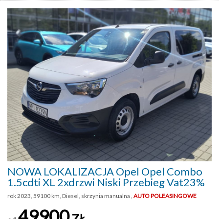
NOWA LOKALIZACJA Opel Opel Combo
1.5cdti XL 2xdrzwi Niski Przebieg Vat23%
rok 2023, 59100 km, Diesel, skrzynia manualna ,
AUTO POLEASINGOWE
49900
ZŁ