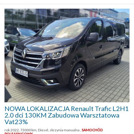
NOWA LOKALIZACJA Renault Trafic L2H1
2.0 dci 130KM Zabudowa Warsztatowa
Vat23%
rok 2022, 73000 km, Diesel, skrzynia manualna ,
SAMOCHÓD
POLEASINGOWY