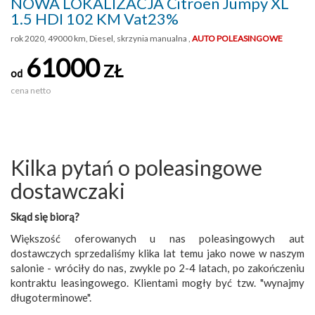
NOWA LOKALIZACJA Citroen Jumpy XL
1.5 HDI 102 KM Vat23%
rok 2020, 49000 km, Diesel, skrzynia manualna ,
AUTO POLEASINGOWE
61000
ZŁ
od
cena netto
Kilka pytań o poleasingowe
dostawczaki
Skąd się biorą?
Większość oferowanych u nas poleasingowych aut
dostawczych sprzedaliśmy klika lat temu jako nowe w naszym
salonie - wróciły do nas, zwykle po 2-4 latach, po zakończeniu
kontraktu leasingowego. Klientami mogły być tzw. "wynajmy
długoterminowe".