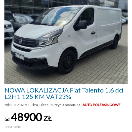
NOWA LOKALIZACJA Fiat Talento 1.6 dci
L2H1 125 KM VAT23%
rok 2019, 167000 km, Diesel, skrzynia manualna ,
AUTO POLEASINGOWE
48900
ZŁ
od
cena netto