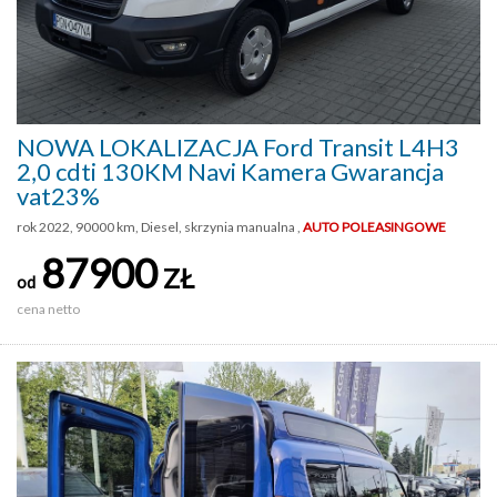
NOWA LOKALIZACJA Ford Transit L4H3
2,0 cdti 130KM Navi Kamera Gwarancja
vat23%
rok 2022, 90000 km, Diesel, skrzynia manualna ,
AUTO POLEASINGOWE
87900
ZŁ
od
cena netto