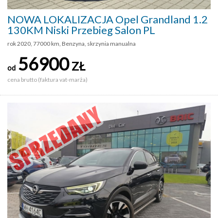
NOWA LOKALIZACJA Opel Grandland 1.2
130KM Niski Przebieg Salon PL
rok 2020, 77000 km, Benzyna, skrzynia manualna
56900
ZŁ
od
cena brutto (faktura vat-marża)