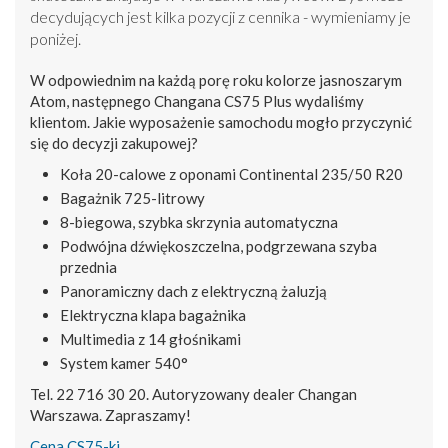
decydujących jest kilka pozycji z cennika - wymieniamy je
poniżej.
W odpowiednim na każdą porę roku kolorze jasnoszarym
Atom, następnego Changana CS75 Plus wydaliśmy
klientom. Jakie wyposażenie samochodu mogło przyczynić
się do decyzji zakupowej?
Koła 20-calowe z oponami Continental 235/50 R20
Bagażnik 725-litrowy
8-biegowa, szybka skrzynia automatyczna
Podwójna dźwiękoszczelna, podgrzewana szyba
przednia
Panoramiczny dach z elektryczną żaluzją
Elektryczna klapa bagażnika
Multimedia z 14 głośnikami
System kamer 540°
Tel. 22 716 30 20. Autoryzowany dealer Changan
Warszawa. Zapraszamy!
Cena CS75-ki