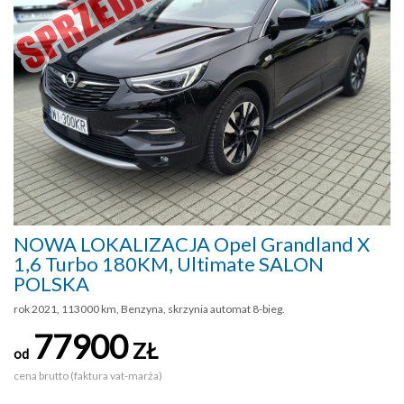
NOWA LOKALIZACJA Opel Grandland X
1,6 Turbo 180KM, Ultimate SALON
POLSKA
rok 2021, 113000 km, Benzyna, skrzynia automat 8-bieg.
77900
ZŁ
od
cena brutto (faktura vat-marża)