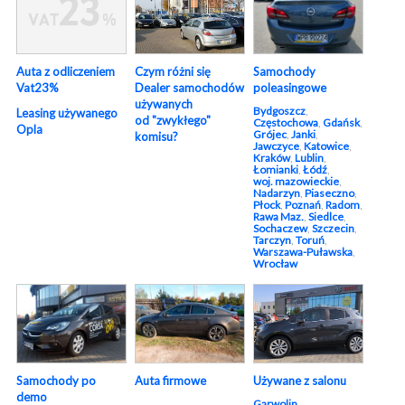
Auta z odliczeniem
Czym różni się
Samochody
Vat23%
Dealer samochodów
poleasingowe
używanych
Bydgoszcz
,
Leasing używanego
od "zwykłego"
Częstochowa
,
Gdańsk
,
Opla
Grójec
,
Janki
,
komisu?
Jawczyce
,
Katowice
,
Kraków
,
Lublin
,
Łomianki
,
Łódź
,
woj. mazowieckie
,
Nadarzyn
,
Piaseczno
,
Płock
,
Poznań
,
Radom
,
Rawa Maz.
,
Siedlce
,
Sochaczew
,
Szczecin
,
Tarczyn
,
Toruń
,
Warszawa-Puławska
,
Wrocław
Używane z salonu
Samochody po
Auta firmowe
demo
Garwolin
,