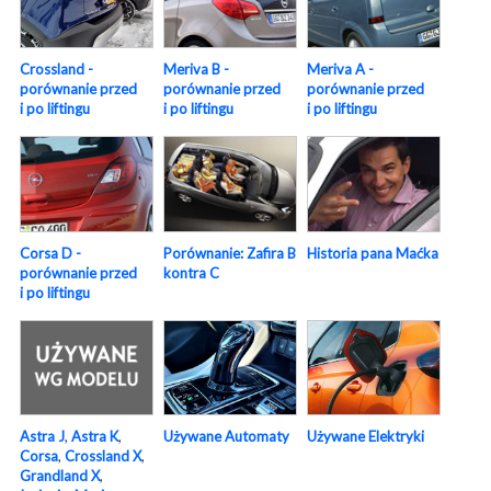
Crossland -
Meriva B -
Meriva A -
porównanie przed
porównanie przed
porównanie przed
i po liftingu
i po liftingu
i po liftingu
Corsa D -
Porównanie: Zafira B
Historia pana Maćka
porównanie przed
kontra C
i po liftingu
Używane Elektryki
Używane Automaty
Astra J
,
Astra K
,
Corsa
,
Crossland X
,
Grandland X
,