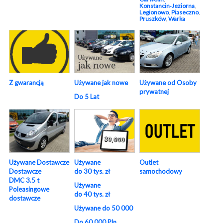
Konstancin‑Jeziorna
,
Legionowo
,
Piaseczno
,
Pruszków
,
Warka
Używane od Osoby
Z gwarancją
Używane jak nowe
prywatnej
Do 5 Lat
Używane
Używane Dostawcze
Outlet
do 30 tys. zł
Dostawcze
samochodowy
DMC 3.5 t
Używane
Poleasingowe
do 40 tys. zł
dostawcze
Używane do 50 000
Do 60 000 Pln