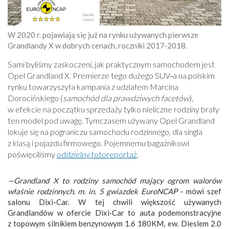
W 2020 r. pojawiają się już na rynku używanych pierwsze
Grandlandy X w dobrych cenach, roczniki 2017‑2018.
Sami byliśmy zaskoczeni, jak praktycznym samochodem jest
Opel Grandland X. Premierze tego dużego SUV‑a na polskim
rynku towarzyszyła kampania z udziałem Marcina
Dorocińskiego (
samochód dla prawdziwych facetów
),
w efekcie na początku sprzedaży tylko nieliczne rodziny brały
ten model pod uwagę. Tymczasem używany Opel Grandland
lokuje się na pograniczu samochodu rodzinnego, dla singla
z klasą i pojazdu firmowego. Pojemnemu bagażnikowi
poświęciliśmy
oddzielny fotoreportaż
.
—Grandland X to rodziny samochód mający ogrom walorów
właśnie rodzinnych, m. in. 5 gwiazdek EuroNCAP
- mówi szef
salonu Dixi-Car. W tej chwili większość używanych
Grandlandów w ofercie Dixi‑Car to auta podemonstracyjne
z topowym silnikiem benzynowym 1.6 180KM, ew. Dieslem 2.0