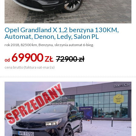
Opel Grandland X 1,2 benzyna 130KM,
Automat, Denon, Ledy, Salon PL
rok 2018, 82500 km, Benzyna, skrzynia automat 6-bieg.
69900
ZŁ
72900 zł
od
cena brutto (faktura vat-marża)