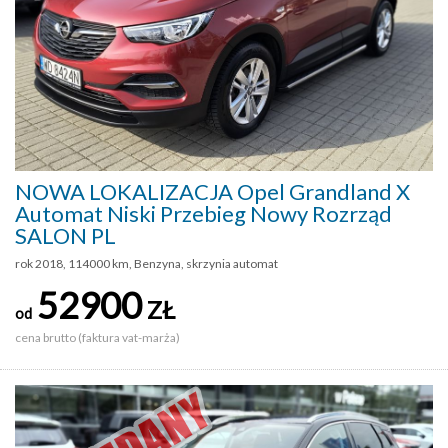
NOWA LOKALIZACJA Opel Grandland X
Automat Niski Przebieg Nowy Rozrząd
SALON PL
rok 2018, 114000 km, Benzyna, skrzynia automat
52900
ZŁ
od
cena brutto (faktura vat-marża)