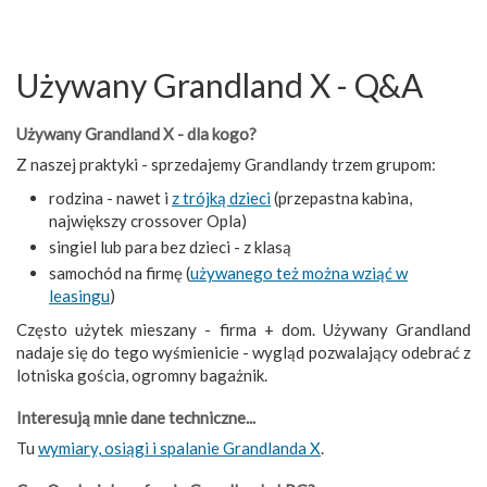
Używany Grandland X - Q&A
Używany Grandland X - dla kogo?
Z naszej praktyki - sprzedajemy Grandlandy trzem grupom:
rodzina - nawet i
z trójką dzieci
(przepastna kabina,
największy crossover Opla)
singiel lub para bez dzieci - z klasą
samochód na firmę (
używanego też można wziąć w
leasingu
)
Często użytek mieszany - firma + dom. Używany Grandland
nadaje się do tego wyśmienicie - wygląd pozwalający odebrać z
lotniska gościa, ogromny bagażnik.
Interesują mnie dane techniczne...
Tu
wymiary, osiągi i spalanie Grandlanda X
.