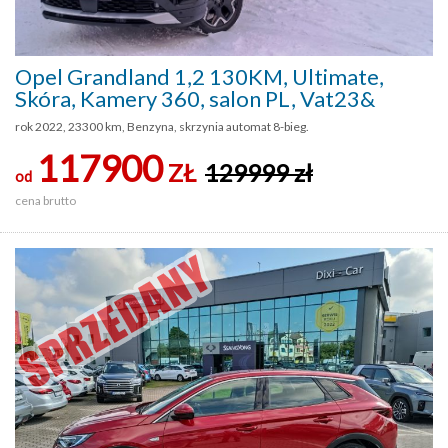
Opel Grandland 1,2 130KM, Ultimate,
Skóra, Kamery 360, salon PL, Vat23&
rok 2022, 23300 km, Benzyna, skrzynia automat 8-bieg.
117900
ZŁ
129999 zł
od
cena brutto