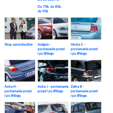
Do 70k
,
do 80k
,
do 90k
Skup samochodów
Insignia -
Vectra C -
porównanie przed
porównanie przed
i po liftingu
i po liftingu
Astra H -
Astra J - porównanie
Zafira B -
porównanie przed
przed i po liftingu
porównanie przed
i po liftingu
i po liftingu