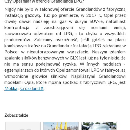
Czy Opel miał w ofercie Grandlanda LPG?
Nigdy nie było w salonowej ofercie Grandlandów z fabryczną
instalacją gazową. Tuż po premierze, w 2017 r., Opel przez
chwilę dawał nadzieję na gaz w dużym SUV-ie, natomiast
konfrontacja z zaostrzającymi się normami emisji,
zaowocowała odwrotem od LPG, i to chyba u wszystkich
producentów. Zalecamy ostrożność, jeśli gdzieś na placu
komisowym trafisz na Grandlanda z instalacją LPG zakładaną w
Polsce, w nieautoryzowanym warsztacie. Naszym zdaniem
spalanie silników benzynowych w GLX jest już na tyle niskie, że
nie ma sensu podejmować ryzyka. W innych modelach -
egzemplarzach do których Opel zamontował LPG w fabryce, są
wzmocnione głowice silników. Najbliższymi Grandlandowi
modelami Opla, które można spotkać z fabrycznym LPG, jest
Mokka
i
Crossland X
.
Zobacz także