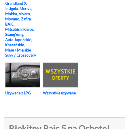
Grandland X
,
Insignia
,
Meriva
,
Mokka
,
Vivaro
,
Movano
,
Zafira
,
BAIC
,
Mitsubishi Kielce
,
SsangYong
,
Auta Japońskie
,
Koreańskie
,
Małe / Miejskie
,
Suvy / Crossovery
Używane z LPG
Wszystkie używane
Błękitny Baic 5 na Ochotę!