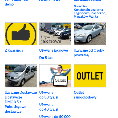
demo
Garwolin
,
Konstancin‑Jeziorna
,
Legionowo
,
Piaseczno
,
Pruszków
,
Warka
Używane od Osoby
Z gwarancją
Używane jak nowe
prywatnej
Do 5 Lat
Używane
Używane Dostawcze
Outlet
do 30 tys. zł
Dostawcze
samochodowy
DMC 3.5 t
Używane
Poleasingowe
do 40 tys. zł
dostawcze
Używane do 50 000