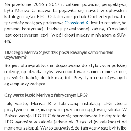
Na przełomie 2016 i 2017 r. całkiem poważną perspektywą
była Meriva C, nazwa ta pojawiła się nawet w oplowskim
katalogu części EPC. Ostatecznie jednak Opel zdecydował o
sprzedaży następcy pod nazwą
Crossland X
. Jest to zasadne, bo
pomimo kontynuacji tradycji przestronnej kabiny, Crossland
jest corssoverem, czyli 'w pół drogi między minivanem a SUV-
em'.
Dlaczego Meriva 2 jest dziś poszukiwanym samochodem
używanym?
Bo jest ultra-praktyczna, dopasowana do stylu życia polskiej
rodziny, np. działka, ryby, wyremontować samemu mieszkanie,
przewieźć babcię do lekarza, itd. Przy tym cena używanych
egzemplarzy zachęca.
Czy warto kupić Merivę z fabrycznym LPG?
Tak, warto, Meriva B z fabryczną instalacją LPG zbiera
pozytywne opinie, mamy w niej wzmocnioną głowicę silnika. W
Polsce wersja LPG TEC dobrze się sprzedawała, bo dopłata do
LPG wynosiła w salonie jedyne ok. 3 tys. zł (w zależności od
momentu zakupu). Warto zauważyć, że fabryczny gaz był tylko