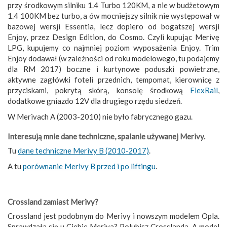
przy środkowym silniku 1.4 Turbo 120KM, a nie w budżetowym
1.4 100KM bez turbo, a ów mocniejszy silnik nie występował w
bazowej wersji Essentia, lecz dopiero od bogatszej wersji
Enjoy, przez Design Edition, do Cosmo. Czyli kupując Merivę
LPG, kupujemy co najmniej poziom wyposażenia Enjoy. Trim
Enjoy dodawał (w zależności od roku modelowego, tu podajemy
dla RM 2017) boczne i kurtynowe poduszki powietrzne,
aktywne zagłówki foteli przednich, tempomat, kierownicę z
przyciskami, pokrytą skórą, konsolę środkową
FlexRail
,
dodatkowe gniazdo 12V dla drugiego rzędu siedzeń.
W Merivach A (2003-2010) nie było fabrycznego gazu.
Interesują mnie dane techniczne, spalanie używanej Merivy.
Tu
dane techniczne Merivy B (2010‑2017)
.
A tu
porównanie Merivy B przed i po liftingu
.
Crossland zamiast Merivy?
Crossland jest podobnym do Merivy i nowszym modelem Opla.
Sprawdzała się u Ciebie Meriva? Polubisz Crosslanda. A model