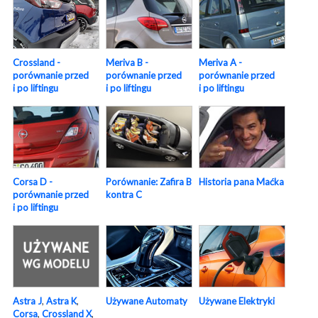
Crossland -
Meriva B -
Meriva A -
porównanie przed
porównanie przed
porównanie przed
i po liftingu
i po liftingu
i po liftingu
Corsa D -
Porównanie: Zafira B
Historia pana Maćka
porównanie przed
kontra C
i po liftingu
Używane Elektryki
Używane Automaty
Astra J
,
Astra K
,
Corsa
,
Crossland X
,