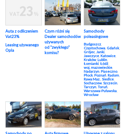
Auta z odliczeniem
Czym różni się
Samochody
Vat23%
Dealer samochodów
poleasingowe
używanych
Bydgoszcz
,
Leasing używanego
od "zwykłego"
Częstochowa
,
Gdańsk
,
Opla
Grójec
,
Janki
,
komisu?
Jawczyce
,
Katowice
,
Kraków
,
Lublin
,
Łomianki
,
Łódź
,
woj. mazowieckie
,
Nadarzyn
,
Piaseczno
,
Płock
,
Poznań
,
Radom
,
Rawa Maz.
,
Siedlce
,
Sochaczew
,
Szczecin
,
Tarczyn
,
Toruń
,
Warszawa-Puławska
,
Wrocław
Używane z salonu
Samochody po
Auta firmowe