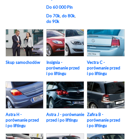
Do 60 000 Pln
Do 70k
,
do 80k
,
do 90k
Skup samochodów
Insignia -
Vectra C -
porównanie przed
porównanie przed
i po liftingu
i po liftingu
Astra H -
Astra J - porównanie
Zafira B -
porównanie przed
przed i po liftingu
porównanie przed
i po liftingu
i po liftingu