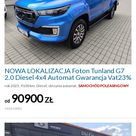
NOWA LOKALIZACJA Foton Tunland G7
2.0 Diesel 4x4 Automat Gwarancja Vat23%
rok 2025, 9100 km, Diesel, skrzynia automat ,
SAMOCHÓD POLEASINGOWY
90900
ZŁ
od
cena netto