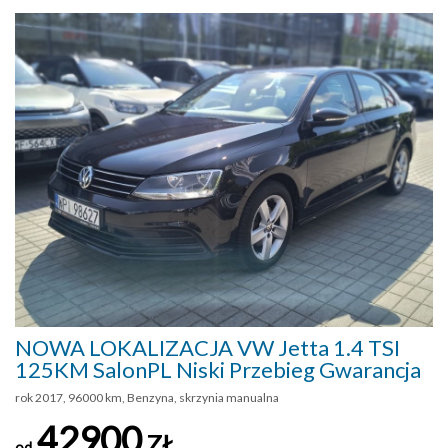
NOWA LOKALIZACJA VW Jetta 1.4 TSI
125KM SalonPL Niski Przebieg Gwarancja
rok 2017, 96000 km, Benzyna, skrzynia manualna
42900
ZŁ
od