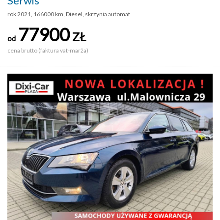
Serwis
rok 2021, 166000 km, Diesel, skrzynia automat
77900
ZŁ
od
cena brutto (faktura vat-marża)