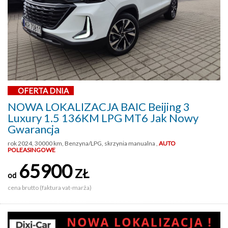
OFERTA DNIA
NOWA LOKALIZACJA BAIC Beijing 3
Luxury 1.5 136KM LPG MT6 Jak Nowy
Gwarancja
rok 2024, 30000 km, Benzyna/LPG, skrzynia manualna ,
AUTO
POLEASINGOWE
65900
ZŁ
od
cena brutto (faktura vat-marża)