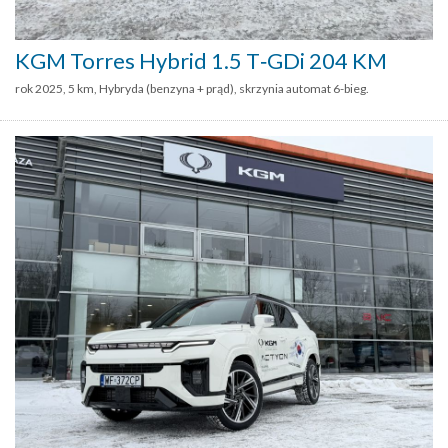
KGM Torres Hybrid 1.5 T‑GDi 204 KM
rok 2025, 5 km, Hybryda (benzyna + prąd), skrzynia automat 6-bieg.