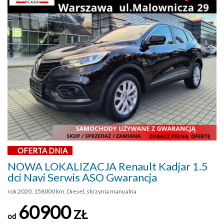
OFERTA DNIA
NOWA LOKALIZACJA Renault Kadjar 1.5
dci Navi Serwis ASO Gwarancja
rok 2020, 158000 km, Diesel, skrzynia manualna
60900
ZŁ
od