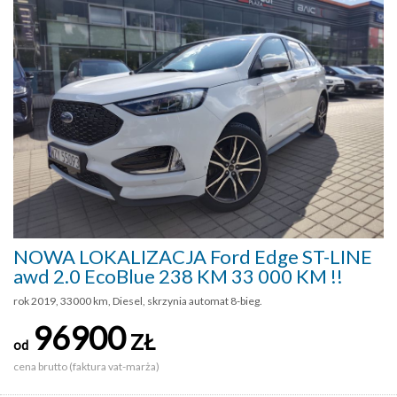
NOWA LOKALIZACJA Ford Edge ST-LINE
awd 2.0 EcoBlue 238 KM 33 000 KM !!
rok 2019, 33000 km, Diesel, skrzynia automat 8-bieg.
96900
ZŁ
od
cena brutto (faktura vat-marża)