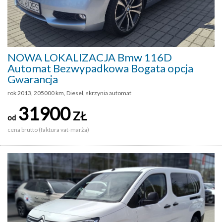
NOWA LOKALIZACJA Bmw 116D
Automat Bezwypadkowa Bogata opcja
Gwarancja
rok 2013, 205000 km, Diesel, skrzynia automat
31900
ZŁ
od
cena brutto (faktura vat-marża)