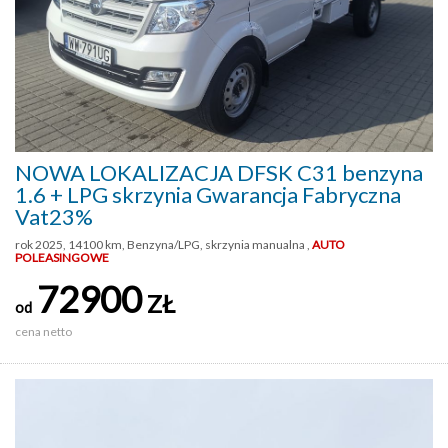
NOWA LOKALIZACJA DFSK C31 benzyna
1.6 + LPG skrzynia Gwarancja Fabryczna
Vat23%
rok 2025, 14100 km, Benzyna/LPG, skrzynia manualna ,
AUTO
POLEASINGOWE
72900
ZŁ
od
cena netto