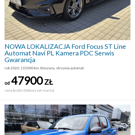
NOWA LOKALIZACJA Ford Focus ST Line
Automat Navi PL Kamera PDC Serwis
Gwarancja
rok 2020, 115000 km, Benzyna, skrzynia automat
47900
ZŁ
od
cena brutto (faktura vat-marża)