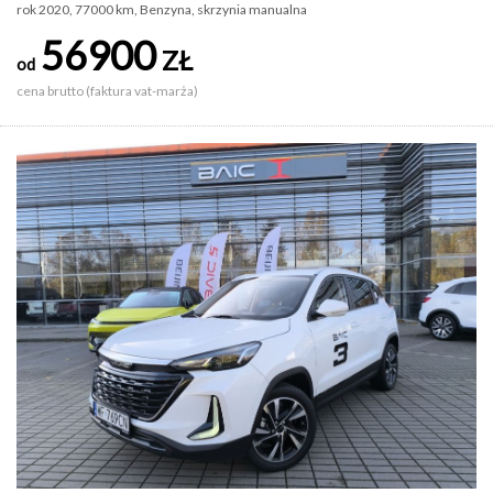
rok 2020, 77000 km, Benzyna, skrzynia manualna
56900
ZŁ
od
cena brutto (faktura vat-marża)