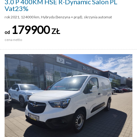
3.0 P 400KM HSE R-Dynamic Salon PL
Vat23%
rok 2021, 124000 km, Hybryda (benzyna + prąd), skrzynia automat
179900
ZŁ
od
cena netto