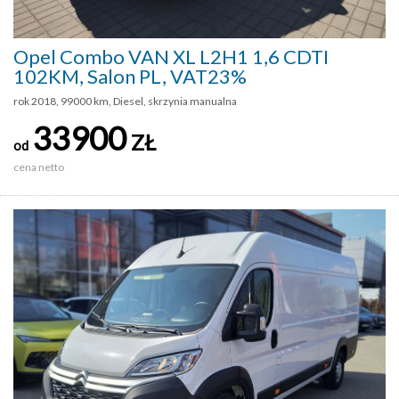
Opel Combo VAN XL L2H1 1,6 CDTI
102KM, Salon PL, VAT23%
rok 2018, 99000 km, Diesel, skrzynia manualna
33900
ZŁ
od
cena netto