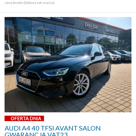
cena brutto (faktura vat-marża)
OFERTA DNIA
AUDI A4 40 TFSI AVANT SALON
GWARANCJA VAT23