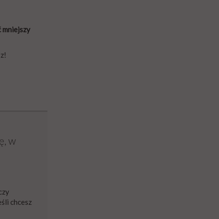
ć mniejszy
z!
ę, w
yczy
śli chcesz