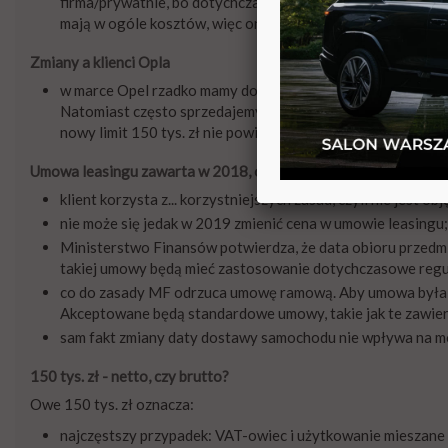
firma/prywatnie, bo dotychczas mogli odliczać 100% wydatk
mają w ogóle kosztów, więc one nie tracą.
Zmiany a klienci Opla
w marce Opel rzadko mamy do czynienia z samochodami o war
Natomiast często sprzedajemy samochody powyżej owych 20 t
nowy limit 150 tys. zł nie powinien martwić.
Umowa leasingu zawarta w 2018, odbiór samochodu w 2019
klient korzysta z... korzystniejszych zasad, czyli nie jest obj
nie może się jedak w 2019 zmienić cena w umowie leasin
Ministerstwo Finansów potwierdza, że data obioru przedmi
takiej umowy będą mieć zastosowanie dotychczasowe regula
co do zasady MF odrzuca umowę ramową. Aby umowa była r
Akceptowane będą standardowe umowy, takie jak te zawier
sam fakt zmiany daty dostawy samochodu nie wpływa na 
150 tys. zł - netto, czy brutto?
Owe 150 tys. zł oznacza:
najczęstszy przypadek: VAT-owiec i użytkowanie mieszane f