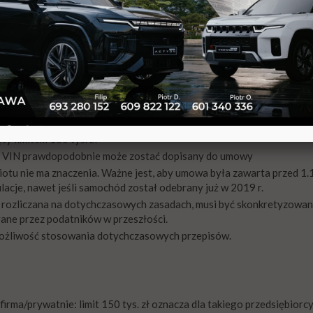
ów, a od 1 stycznia 2019, tylko 75%. Oczywiście np. osoby na rycza
tości powyżej 150 tys. zł. Jeśli nawet, to przekroczenie jest symbo
ys. euro, czyli powyżej 86 tys. zł. Wynika z tego, że akurat klien
ęty limitem 150 tys. zł
gu; VIN prawdopodobnie może zostać dopisany do umowy
otu nie ma znaczenia. Ważne jest, aby umowa była zawarta przed 1.
cje, nawet jeśli samochód został odebrany już w 2019 r.
ozliczana na dotychczasowych zasadach, musi być skonkretyzowan
ane przez podatników w przeszłości.
możliwość stosowania dotychczasowych przepisów.
irma/prywatnie: limit 150 tys. zł oznacza dla takiego przedsiębiorc