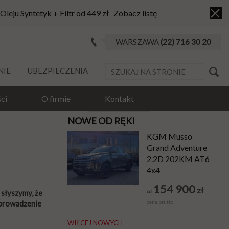
 Oleju Syntetyk + Filtr od 449 zł
Zobacz listę
WARSZAWA
(22) 716 30 20
NIE
UBEZPIECZENIA
ci
O firmie
Kontakt
NOWE OD RĘKI
KGM Musso
Grand Adventure
2.2D 202KM AT6
4x4
154 900
zł
słyszymy, że
od
wprowadzenie
cena brutto
WIĘCEJ NOWYCH