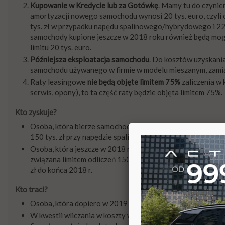
Kupowanie w Kredycie lub za Gotówkę
. Mamy tu do czynie
amortyzacji nowego samochodu wynosi 20 tys. euro, czyli ok
tys. zł w przypadku napędu spalinowego/hybrydowego i 225
samochody kupione jeszcze w 2018 roku również będą mogły
limitu 20 tys. euro.
Późniejsza eksploatacja samochodu
. Do kosztów uzyskani
samochodu używanego w firmie w modelu mieszanym, zamias
Raty leasingowe
nie będą objęte limitem 75%
zaliczenia w k
serwis, opony), to ta część raty będzie objęta limitem 75%.
Kto zyskuje?
Osoba, która bierze samochodód
na kredyt
- obojętnie, czy
150 tys. zł przy napędzie spalinowym/hybrydowym. Powięks
Osoba, która jeszcze w 2018 r. wzięła
w leasing
samochód o 
związana limitem odliczeń 150 tys. zł, o ile nie zmieni i n
zł do końca 2018 r.
Kto traci?
Osoba, która dopiero w 2019 weźmie w leasing samochód pow
W kwestii wliczania w koszty wydatków na paliwo, żarówki, 