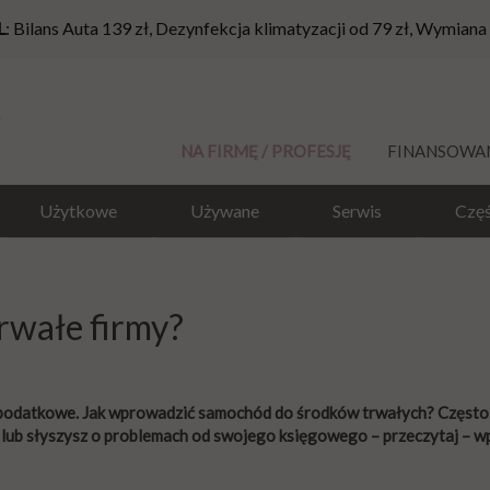
L
: Bilans Auta 139 zł, Dezynfekcja klimatyzacji od 79 zł, Wymiana
NA FIRMĘ / PROFESJĘ
FINANSOWA
Użytkowe
Używane
Serwis
Częś
rwałe firmy?
e podatkowe. Jak wprowadzić samochód do środków trwałych? Często 
y lub słyszysz o problemach od swojego księgowego – przeczytaj – 