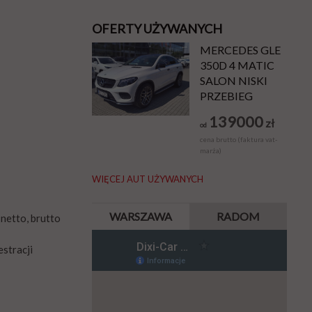
OFERTY UŻYWANYCH
MERCEDES GLE
350D 4 MATIC
SALON NISKI
PRZEBIEG
139000
zł
od
cena brutto (faktura vat-
marża)
WIĘCEJ AUT UŻYWANYCH
WARSZAWA
RADOM
netto, brutto
estracji