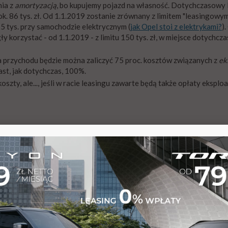
nia z
amortyzacją
, bo kupujemy pojazd na własność. Dotychczasowy l
. 86 tys. zł. Od 1.1.2019 zostanie zrównany z limitem "leasingowym"
 tys. przy samochodzie elektrycznym (
jak Opel stoi z elektrykami?
)
 korzystać - od 1.1.2019 - z limitu 150 tys. zł, w miejsce dotychc
a przychodu będzie można zaliczyć 75 proc. kosztów związanych z
ek
t, jak dotychczas, 100%.
oszty, ale..., jeśli w racie leasingu zawarte będą także opłaty eksploa
 w 2018, czy w 2019. Zyskuje, bo zwiększa się limit amortyzacji z ok. 
zenie limitu obejmie też samochody kupione na kredyt przed 1 styc
wartości powyżej 150 tys. zł. Zyskuje, bo nawet w 2019 i później n
ie odnowi umowy leasingu. "Zmieniać" umowę można bez wpadnięcia w li
. 150 tys. zł. Ponieważ odliczy go tylko do wartości 150 tys. zł.
olej, serwis, autostradę, etc. tracą wszyscy użytkujący pojazd w mo