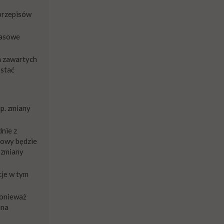
 przepisów
zasowe
h zawartych
ostać
np. zmiany
dnie z
mowy będzie
 zmiany
cje w tym
ponieważ
ana