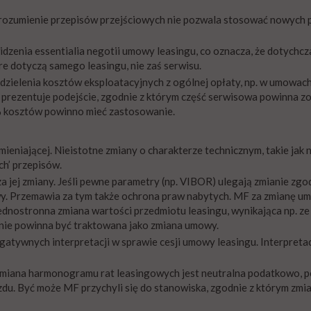
e rozumienie przepisów przejściowych nie pozwala stosować nowych
idzenia essentialia negotii umowy leasingu, co oznacza, że dotychc
e dotyczą samego leasingu, nie zaś serwisu.
ydzielenia kosztów eksploatacyjnych z ogólnej opłaty, np. w umowac
prezentuje podejście, zgodnie z którym część serwisowa powinna z
5% kosztów powinno mieć zastosowanie.
zmieniającej. Nieistotne zmiany o charakterze technicznym, takie jak 
ch’ przepisów.
jej zmiany. Jeśli pewne parametry (np. VIBOR) ulegają zmianie zgo
y. Przemawia za tym także ochrona praw nabytych. MF za zmianę u
Jednostronna zmiana wartości przedmiotu leasingu, wynikająca np. ze
ż nie powinna być traktowana jako zmiana umowy.
egatywnych interpretacji w sprawie cesji umowy leasingu. Interpreta
 zmiana harmonogramu rat leasingowych jest neutralna podatkowo, 
zdu. Być może MF przychyli się do stanowiska, zgodnie z którym zmi