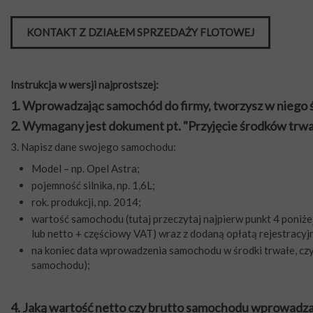
KONTAKT Z DZIAŁEM SPRZEDAŻY FLOTOWEJ
Instrukcja w wersji najprostszej:
1. Wprowadzając samochód do firmy, tworzysz w niego
2. Wymagany jest dokument pt. "Przyjęcie środków trwał
3. Napisz dane swojego samochodu:
Model – np. Opel Astra;
pojemność silnika, np. 1,6L;
rok. produkcji, np. 2014;
wartość samochodu (tutaj przeczytaj najpierw punkt 4 poniże
lub netto + częściowy VAT) wraz z dodaną opłatą rejestracy
na koniec data wprowadzenia samochodu w środki trwałe, czyli
samochodu);
4. Jaką wartość netto czy brutto samochodu wprowadzas