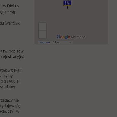
- w Dixi to
yjne – wg
du (wartość
, tzw. odpisów
 rejestracyjna
atek wg skali
yzacyjny
z o 11400 zł
i środków
rzedaży nie
cydujesz się
ję, czyli w