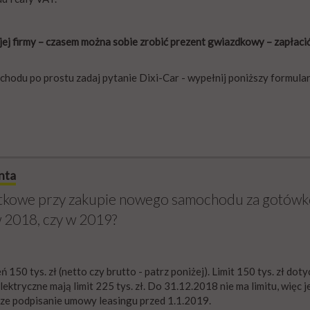
jej firmy – czasem można sobie zrobić prezent gwiazdkowy – zapłaci
chodu po prostu zadaj pytanie Dixi-Car - wypełnij poniższy formular
nta
datkowe przy zakupie nowego samochodu za gotówk
w 2018, czy w 2019?
eń 150 tys. zł (netto czy brutto - patrz poniżej). Limit 150 tys. zł dot
ryczne mają limit 225 tys. zł. Do 31.12.2018 nie ma limitu, więc je
jsze podpisanie umowy leasingu przed 1.1.2019.