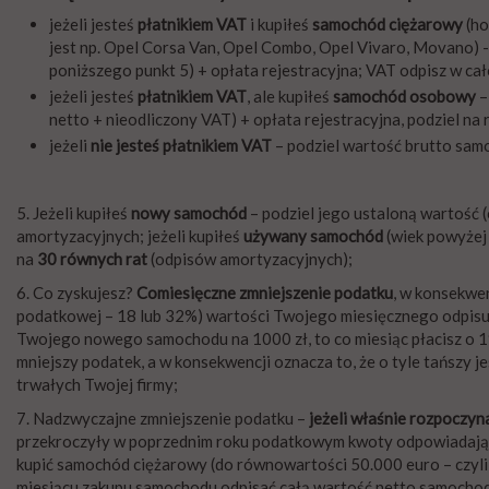
jeżeli jesteś
płatnikiem VAT
i kupiłeś
samochód ciężarowy
(ho
jest np. Opel Corsa Van, Opel Combo, Opel Vivaro, Movano) 
poniższego punkt 5) + opłata rejestracyjna; VAT odpisz w ca
jeżeli jesteś
płatnikiem VAT
, ale kupiłeś
samochód osobowy
–
netto + nieodliczony VAT) + opłata rejestracyjna, podziel n
jeżeli
nie jesteś płatnikiem VAT
– podziel wartość brutto sam
5. Jeżeli kupiłeś
nowy samochód
– podziel jego ustaloną wartość (
amortyzacyjnych; jeżeli kupiłeś
używany samochód
(wiek powyżej 
na
30 równych rat
(odpisów amortyzacyjnych);
6. Co zyskujesz?
Comiesięczne zmniejszenie podatku
, w konsekwen
podatkowej – 18 lub 32%) wartości Twojego miesięcznego odpisu 
Twojego nowego samochodu na 1000 zł, to co miesiąc płacisz o 190
mniejszy podatek, a w konsekwencji oznacza to, że o tyle tańszy 
trwałych Twojej firmy;
7. Nadzwyczajne zmniejszenie podatku –
jeżeli właśnie rozpoczyn
przekroczyły w poprzednim roku podatkowym kwoty odpowiadającej
kupić samochód ciężarowy (do równowartości 50.000 euro – czyli
miesiącu zakupu samochodu odpisać całą wartość netto samochodu