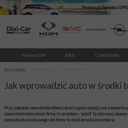
Promocja Serwisu OPE
Nowe KGM
BAIC
CHANGAN
Strona główna
Jak wprowadzić auto w środki trwałe firmy?
Jak wprowadzić auto w środki t
Przy zakupie samochodu klienci dość często pytają nas o kwesti
samochód w kosztach firmy to problem – jeżeli Ty też masz obaw
samochodu osobowego do firmy to dość prosta procedura.