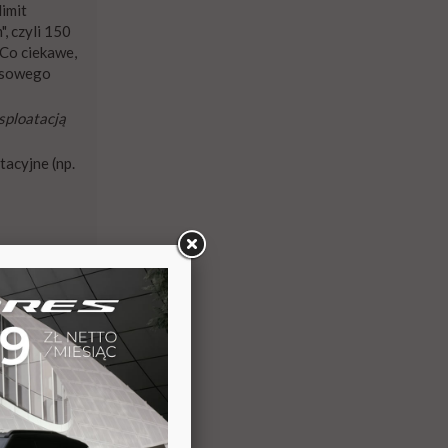
imit
, czyli 150
. Co ciekawe,
zasowego
sploatacją
tacyjne (np.
86 tys. zł do
znia 2019.
ie będzie
mit 150 tys.
delu