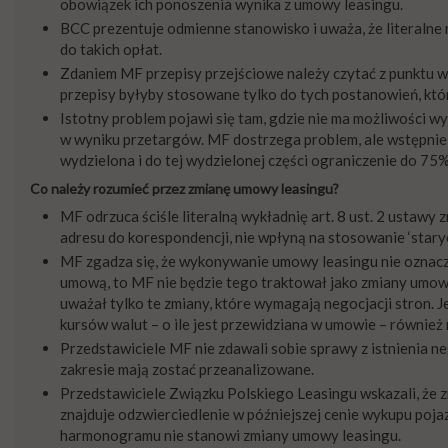
obowiązek ich ponoszenia wynika z umowy leasingu.
BCC prezentuje odmienne stanowisko i uważa, że literaln
do takich opłat.
Zdaniem MF przepisy przejściowe należy czytać z punktu w
przepisy byłyby stosowane tylko do tych postanowień, któr
Istotny problem pojawi się tam, gdzie nie ma możliwości w
w wyniku przetargów. MF dostrzega problem, ale wstępnie 
wydzielona i do tej wydzielonej części ograniczenie do 7
Co należy rozumieć przez zmianę umowy leasingu?
MF odrzuca ściśle literalną wykładnię art. 8 ust. 2 ustawy 
adresu do korespondencji, nie wpłyną na stosowanie ‘stary
MF zgadza się, że wykonywanie umowy leasingu nie oznacza 
umową, to MF nie będzie tego traktował jako zmiany umow
uważał tylko te zmiany, które wymagają negocjacji stron. 
kursów walut – o ile jest przewidziana w umowie – równie
Przedstawiciele MF nie zdawali sobie sprawy z istnienia n
zakresie mają zostać przeanalizowane.
Przedstawiciele Związku Polskiego Leasingu wskazali, że
znajduje odzwierciedlenie w późniejszej cenie wykupu poja
harmonogramu nie stanowi zmiany umowy leasingu.