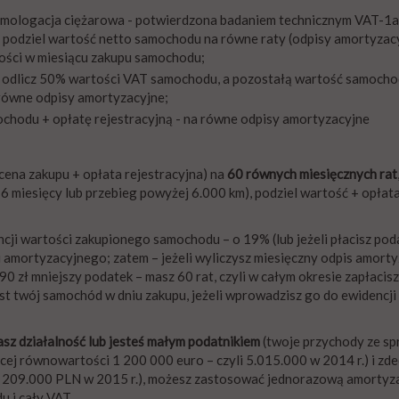
mologacja ciężarowa - potwierdzona badaniem technicznym VAT-1a 
- podziel wartość netto samochodu na równe raty (odpisy amortyzac
łości w miesiącu zakupu samochodu;
 odlicz 50% wartości VAT samochodu, a pozostałą wartość samocho
a równe odpisy amortyzacyjne;
ochodu + opłatę rejestracyjną - na równe odpisy amortyzacyjne
cena zakupu + opłata rejestracyjna) na
60 równych miesięcznych rat
6 miesięcy lub przebieg powyżej 6.000 km), podziel wartość + opłata
cji wartości zakupionego samochodu – o 19% (lub jeżeli płacisz pod
amortyzacyjnego; zatem – jeżeli wyliczysz miesięczny odpis amort
 zł mniejszy podatek – masz 60 rat, czyli w całym okresie zapłacis
jest twój samochód w dniu zakupu, jeżeli wprowadzisz go do ewidencj
asz działalność lub jesteś małym podatnikiem
(twoje przychody ze sp
 równowartości 1 200 000 euro – czyli 5.015.000 w 2014 r.) i zde
 209.000 PLN w 2015 r.), możesz zastosować jednorazową amortyzac
 i cały VAT.