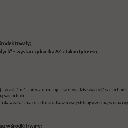
środek trwały
;
ych" – wystarczy kartka A4 z takim tytułem;
j – w zależności od wybranej opcji wprowadzisz wartość samochodu, 
jną samochodu;
 data założenia rejestru środków trwałych (najwcześniej w dniu rej
z w środki trwałe: