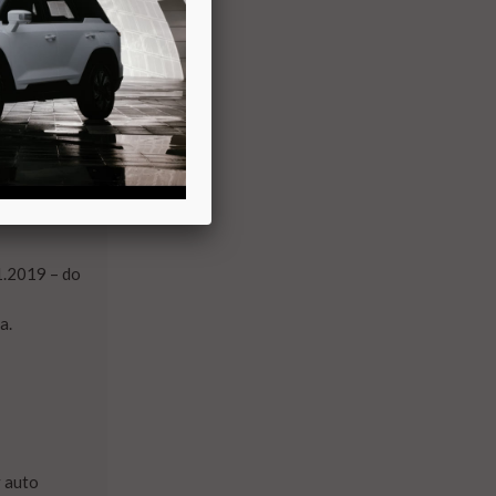
łcie nie
liczne.
tów Opla
1.2019 – do
a.
y auto