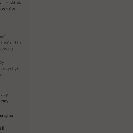
s. zł składa
 kosztów
ie”
rtość netto
nabyciu
czy
 przychyli
a.
"razy
ziemy
u/najmu
śli