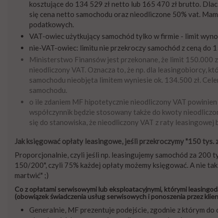
kosztujące do 134 529 zł netto lub 165 470 zł brutto. Dlac
się cena netto samochodu oraz nieodliczone 50% vat. Mamy
podatkowych.
VAT-owiec użytkujący samochód tylko w firmie - limit wynosi
nie-VAT-owiec: limitu nie przekroczy samochód z ceną do 15
Ministerstwo Finansów jest przekonane, że limit 150.000
nieodliczony VAT. Oznacza to, że np. dla leasingobiorcy,
samochodu nieobjęta limitem wyniesie ok. 134.500 zł. Celem
samochodu.
o ile zdaniem MF hipotetycznie nieodliczony VAT powinien 
współczynnik będzie stosowany także do kwoty nieodliczo
się do stanowiska, że nieodliczony VAT z raty leasingowej b
Jak księgować opłaty leasingowe, jeśli przekroczymy "150 tys. z
Proporcjonalnie, czyli jeśli np. leasingujemy samochód za 200 ty
150/200", czyli 75% każdej opłaty możemy księgować. A nie tak, 
martwić" ;)
Co z opłatami serwisowymi lub eksploatacyjnymi, którymi leasing
(obowiązek świadczenia usług serwisowych i ponoszenia przez klien
Generalnie, MF prezentuje podejście, zgodnie z którym do