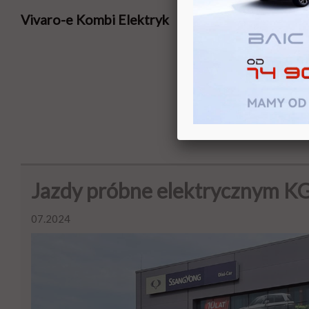
Vivaro-e Kombi Elektryk
Jazdy próbne elektrycznym K
07.2024