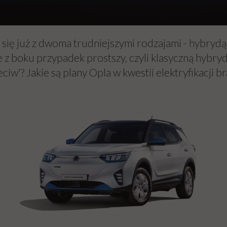
ył się już z dwoma trudniejszymi rodzajami - hybr
zie z boku przypadek prostszy, czyli klasyczną hyb
zeciw'? Jakie są plany Opla w kwestii elektryfikacji 