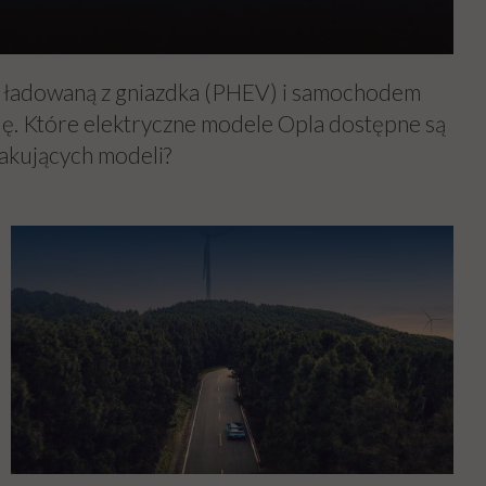
ydą ładowaną z gniazdka (PHEV) i samochodem
rydę. Które elektryczne modele Opla dostępne są
brakujących modeli?