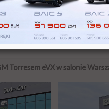
Movano-e
ładowanie • wydłużani
GM Torresem eVX w salonie Warsz