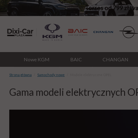
Torres od 799 zł+v
Nowe KGM
BAIC
CHANGAN
Strona główna
Samochody nowe
Modele elektryczne OPEL
Gama modeli elektrycznych O