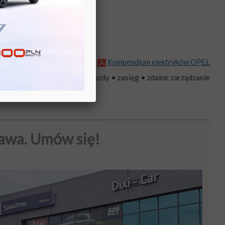
Zafira-e Life
Kompendium elektryków OPEL
e trwałości baterii • tryby jazdy • zasięg • zdalne zarządzanie
awa. Umów się!