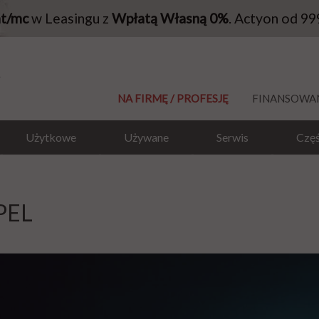
at/mc
w Leasingu z
Wpłatą Własną 0%
. Actyon od 99
NA FIRMĘ / PROFESJĘ
FINANSOWA
Użytkowe
Używane
Serwis
Częś
PEL