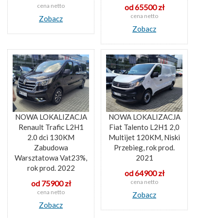
cena netto
od 65500 zł
cena netto
Zobacz
Zobacz
NOWA LOKALIZACJA
NOWA LOKALIZACJA
Renault Trafic L2H1
Fiat Talento L2H1 2,0
2.0 dci 130KM
Multijet 120KM, Niski
Zabudowa
Przebieg, rok prod.
Warsztatowa Vat23%,
2021
rok prod. 2022
od 64900 zł
cena netto
od 75900 zł
cena netto
Zobacz
Zobacz