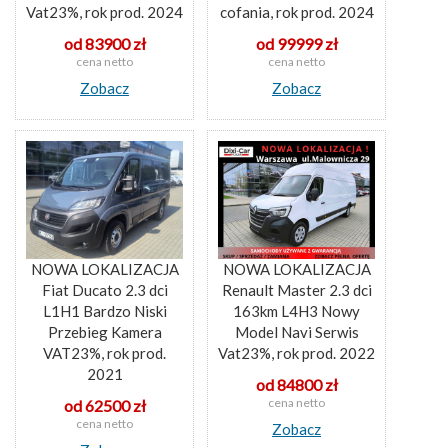
Vat23%, rok prod. 2024
cofania, rok prod. 2024
od 83900 zł
od 99999 zł
cena netto
cena netto
Zobacz
Zobacz
NOWA LOKALIZACJA
NOWA LOKALIZACJA
Fiat Ducato 2.3 dci
Renault Master 2.3 dci
L1H1 Bardzo Niski
163km L4H3 Nowy
Przebieg Kamera
Model Navi Serwis
VAT23%, rok prod.
Vat23%, rok prod. 2022
2021
od 84800 zł
cena netto
od 62500 zł
cena netto
Zobacz