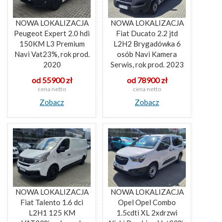
NOWA LOKALIZACJA
NOWA LOKALIZACJA
Peugeot Expert 2.0 hdi
Fiat Ducato 2.2 jtd
150KM L3 Premium
L2H2 Brygadówka 6
Navi Vat23%, rok prod.
osób Navi Kamera
2020
Serwis, rok prod. 2023
od 55900 zł
od 78900 zł
cena netto
cena netto
Zobacz
Zobacz
NOWA LOKALIZACJA
NOWA LOKALIZACJA
Fiat Talento 1.6 dci
Opel Opel Combo
L2H1 125 KM
1.5cdti XL 2xdrzwi