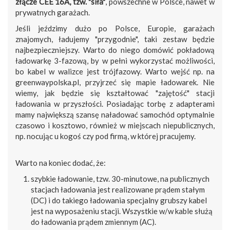
złącze CEE 16A, tzw. "siła"
, powszechne w Polsce, nawet w
prywatnych garażach.
Jeśli jeździmy dużo po Polsce, Europie, garażach
znajomych, ładujemy "przygodnie", taki zestaw będzie
najbezpieczniejszy. Warto do niego domówić pokładową
ładowarkę 3-fazową, by w pełni wykorzystać możliwości,
bo kabel w walizce jest trójfazowy. Warto wejść np. na
greenwaypolska.pl, przyjrzeć się mapie ładowarek. Nie
wiemy, jak będzie się kształtować "zajętość" stacji
ładowania w przyszłości. Posiadając torbę z adapterami
mamy największą szansę naładować samochód optymalnie
czasowo i kosztowo, również w miejscach niepublicznych,
np. nocując u kogoś czy pod firmą, w której pracujemy.
Warto na koniec dodać, że:
szybkie ładowanie, tzw. 30-minutowe, na publicznych
stacjach ładowania jest realizowane prądem stałym
(DC) i do takiego ładowania specjalny grubszy kabel
jest na wyposażeniu stacji. Wszystkie w/w kable służą
do ładowania prądem zmiennym (AC).