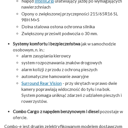
Napęd
IntelliGrip
ułatwiający jazdę po wymagających
nawierzchniach
Opony o zwiększonej przyczepności 215/65R16 SL
98H M+S
Dolna stalowa osłona ochronna silnika
Zwiększony prześwit podwozia o 30 mm.
Systemy komfortu i bezpieczeństwa
jak w samochodzie
osobowym, n. in.:
alarm zasypiania kierowcy
system rozpoznawania znaków drogowych
alarm kolizji z przodu z ochroną pieszych
automatyczne hamowanie awaryjne
Surround Rear Vision
- przy skrętach w prawo dwie
kamery poprawiają widoczność do tyłu i na bok.
System pomaga uniknąć zdarzeń z udziałem pieszych i
rowerzystów.
Combo Cargo z napędem benzynowym i diesel
pozostaje w
ofercie.
Combo-e jest drugim zelektryfikowanym modelem dostawczym