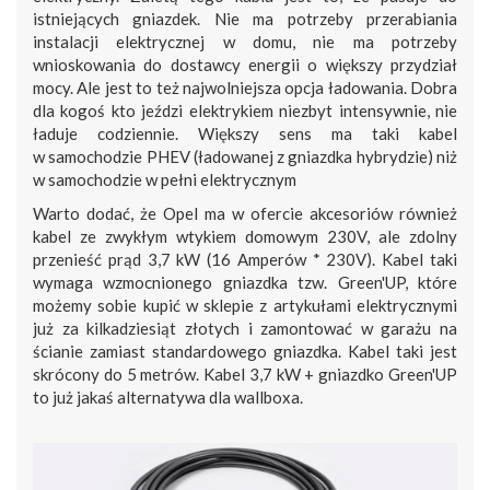
istniejących gniazdek. Nie ma potrzeby przerabiania
instalacji elektrycznej w domu, nie ma potrzeby
wnioskowania do dostawcy energii o większy przydział
mocy. Ale jest to też najwolniejsza opcja ładowania. Dobra
dla kogoś kto jeździ elektrykiem niezbyt intensywnie, nie
ładuje codziennie. Większy sens ma taki kabel
w samochodzie PHEV (ładowanej z gniazdka hybrydzie) niż
w samochodzie w pełni elektrycznym
Warto dodać, że Opel ma w ofercie akcesoriów również
kabel ze zwykłym wtykiem domowym 230V, ale zdolny
przenieść prąd 3,7 kW (16 Amperów * 230V). Kabel taki
wymaga wzmocnionego gniazdka tzw. Green'UP, które
możemy sobie kupić w sklepie z artykułami elektrycznymi
już za kilkadziesiąt złotych i zamontować w garażu na
ścianie zamiast standardowego gniazdka. Kabel taki jest
skrócony do 5 metrów. Kabel 3,7 kW + gniazdko Green'UP
to już jakaś alternatywa dla wallboxa.