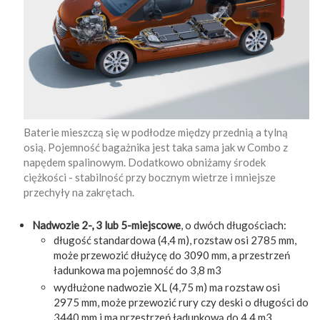
Baterie mieszczą się w podłodze między przednią a tylną
osią. Pojemność bagażnika jest taka sama jak w Combo z
napędem spalinowym. Dodatkowo obniżamy środek
ciężkości - stabilność przy bocznym wietrze i mniejsze
przechyły na zakrętach.
Nadwozie 2-, 3 lub 5-miejscowe
, o dwóch długościach:
długość standardowa (4,4 m), rozstaw osi 2785 mm,
może przewozić dłużycę do 3090 mm, a przestrzeń
ładunkowa ma pojemność do 3,8 m3
wydłużone nadwozie XL (4,75 m) ma rozstaw osi
2975 mm, może przewozić rury czy deski o długości do
3440 mm i ma przestrzeń ładunkową do 4,4 m3.