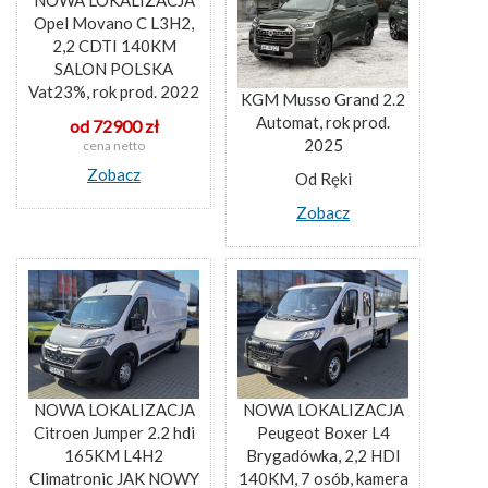
Opel Movano C L3H2,
2,2 CDTI 140KM
SALON POLSKA
Vat23%, rok prod. 2022
KGM Musso Grand 2.2
Automat, rok prod.
od 72900 zł
2025
cena netto
Zobacz
Od Ręki
Zobacz
NOWA LOKALIZACJA
NOWA LOKALIZACJA
Citroen Jumper 2.2 hdi
Peugeot Boxer L4
165KM L4H2
Brygadówka, 2,2 HDI
Climatronic JAK NOWY
140KM, 7 osób, kamera