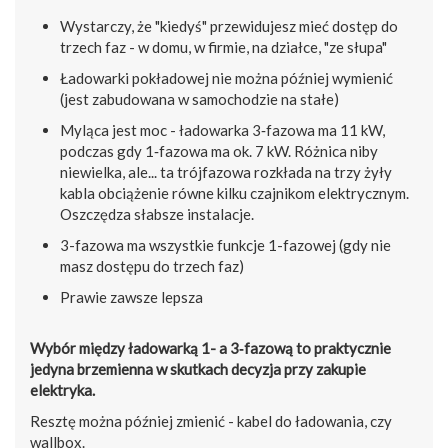
Wystarczy, że "kiedyś" przewidujesz mieć dostęp do
trzech faz - w domu, w firmie, na działce, "ze słupa"
Ładowarki pokładowej nie można później wymienić
(jest zabudowana w samochodzie na stałe)
Myląca jest moc - ładowarka 3‑fazowa ma 11 kW,
podczas gdy 1‑fazowa ma ok. 7 kW. Różnica niby
niewielka, ale... ta trójfazowa rozkłada na trzy żyły
kabla obciążenie równe kilku czajnikom elektrycznym.
Oszczędza słabsze instalacje.
3-fazowa ma wszystkie funkcje 1-fazowej (gdy nie
masz dostępu do trzech faz)
Prawie zawsze lepsza
Wybór między ładowarką 1- a 3‑fazową to praktycznie
jedyna brzemienna w skutkach decyzja przy zakupie
elektryka.
Resztę można później zmienić - kabel do ładowania, czy
wallbox.