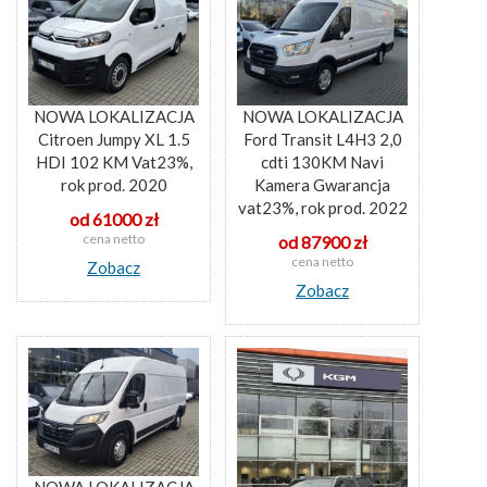
NOWA LOKALIZACJA
NOWA LOKALIZACJA
Citroen Jumpy XL 1.5
Ford Transit L4H3 2,0
HDI 102 KM Vat23%,
cdti 130KM Navi
rok prod. 2020
Kamera Gwarancja
vat23%, rok prod. 2022
od 61000 zł
cena netto
od 87900 zł
cena netto
Zobacz
Zobacz
NOWA LOKALIZACJA