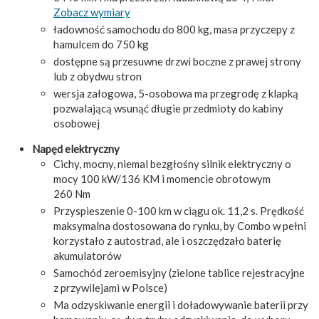
Zobacz wymiary
ładowność samochodu do 800 kg, masa przyczepy z
hamulcem do 750 kg
dostępne są przesuwne drzwi boczne z prawej strony
lub z obydwu stron
wersja załogowa, 5-osobowa ma przegrodę z klapką
pozwalającą wsunąć długie przedmioty do kabiny
osobowej
Napęd elektryczny
Cichy, mocny, niemal bezgłośny silnik elektryczny o
mocy 100 kW/136 KM i momencie obrotowym
260 Nm
Przyspieszenie 0-100 km w ciągu ok. 11,2 s. Prędkość
maksymalna dostosowana do rynku, by Combo w pełni
korzystało z autostrad, ale i oszczędzało baterię
akumulatorów
Samochód zeroemisyjny (zielone tablice rejestracyjne
z przywilejami w Polsce)
Ma odzyskiwanie energii i doładowywanie baterii przy