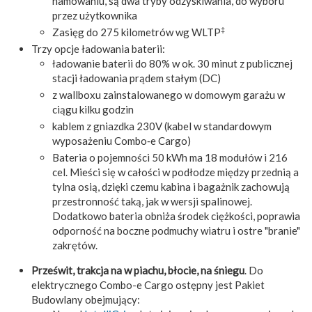
hamowaniu, są dwa tryby odzyskiwania, do wyboru
przez użytkownika
‡
Zasięg do 275 kilometrów wg WLTP
Trzy opcje ładowania baterii:
ładowanie baterii do 80% w ok. 30 minut z publicznej
stacji ładowania prądem stałym (DC)
z wallboxu zainstalowanego w domowym garażu w
ciągu kilku godzin
kablem z gniazdka 230V (kabel w standardowym
wyposażeniu Combo‑e Cargo)
Bateria o pojemności 50 kWh ma 18 modułów i 216
cel. Mieści się w całości w podłodze między przednią a
tylna osią, dzięki czemu kabina i bagażnik zachowują
przestronność taką, jak w wersji spalinowej.
Dodatkowo bateria obniża środek ciężkości, poprawia
odporność na boczne podmuchy wiatru i ostre "branie"
zakrętów.
Prześwit, trakcja na w piachu, błocie, na śniegu
. Do
elektrycznego Combo-e Cargo ostępny jest Pakiet
Budowlany obejmujący: