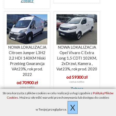
Zobacz
NOWA LOKALIZACJA
NOWA LOKALIZACJA
Citroen Jumper L3H2
Opel Vivaro C Extra
2,2 HDI 140KM Niski
Long 1,5 CDTI 102KM,
Przebieg Gwarancja
2xDrzwi, Kamera ,
VAt23%, rok prod.
Vat23%, rok prod. 2020
2022
od 59300 zł
cena netto
od 70900 zł
cena netto
Zobacz
Strona korzysta z plików cookies w celu realizacji usług i zgodnie z
Polityką Plików
Zobacz
Cookies
. Możesz określić warunki przechowywania lub dostępu do cookies
X
w Twojej przeglądarce.