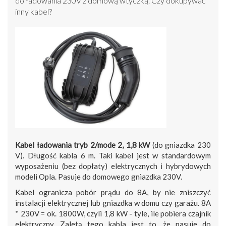
do ładowania 230V z domową wtyczką. Czy dokupywać
inny kabel?
Kabel ładowania tryb 2/mode 2, 1,8 kW
(do gniazdka 230
V). Długość kabla 6 m. Taki kabel jest w standardowym
wyposażeniu (bez dopłaty) elektrycznych i hybrydowych
modeli Opla. Pasuje do domowego gniazdka 230V.
Kabel ogranicza pobór prądu do 8A, by nie zniszczyć
instalacji elektrycznej lub gniazdka w domu czy garażu. 8A
* 230V = ok. 1800W, czyli 1,8 kW - tyle, ile pobiera czajnik
elektryczny. Zaletą tego kabla jest to, że pasuje do