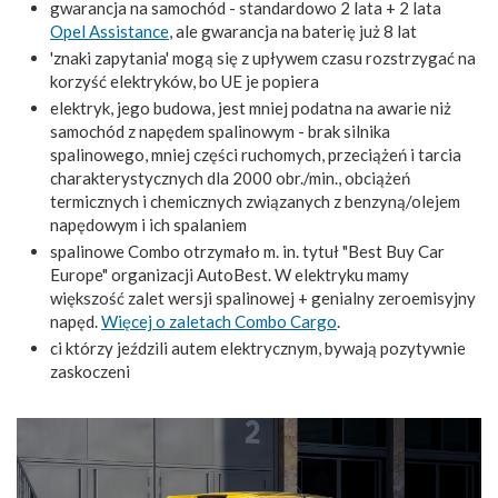
gwarancja na samochód - standardowo 2 lata + 2 lata
Opel Assistance
, ale gwarancja na baterię już 8 lat
'znaki zapytania' mogą się z upływem czasu rozstrzygać na
korzyść elektryków, bo UE je popiera
elektryk, jego budowa, jest mniej podatna na awarie niż
samochód z napędem spalinowym - brak silnika
spalinowego, mniej części ruchomych, przeciążeń i tarcia
charakterystycznych dla 2000 obr./min., obciążeń
termicznych i chemicznych związanych z benzyną/olejem
napędowym i ich spalaniem
spalinowe Combo otrzymało m. in. tytuł "Best Buy Car
Europe" organizacji AutoBest. W elektryku mamy
większość zalet wersji spalinowej + genialny zeroemisyjny
napęd.
Więcej o zaletach Combo Cargo
.
ci którzy jeździli autem elektrycznym, bywają pozytywnie
zaskoczeni