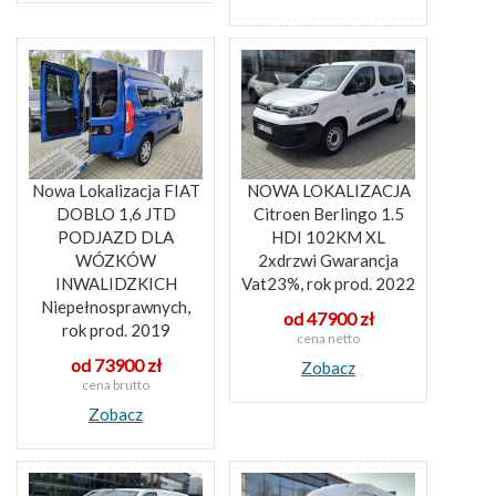
Nowa Lokalizacja FIAT
NOWA LOKALIZACJA
DOBLO 1,6 JTD
Citroen Berlingo 1.5
PODJAZD DLA
HDI 102KM XL
WÓZKÓW
2xdrzwi Gwarancja
INWALIDZKICH
Vat23%, rok prod. 2022
Niepełnosprawnych,
od 47900 zł
rok prod. 2019
cena netto
od 73900 zł
Zobacz
cena brutto
Zobacz