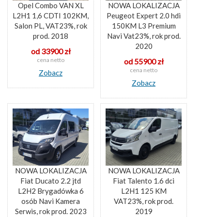
Opel Combo VAN XL
NOWA LOKALIZACJA
L2H1 1,6 CDTI 102KM,
Peugeot Expert 2.0 hdi
Salon PL, VAT23%, rok
150KM L3 Premium
prod. 2018
Navi Vat23%, rok prod.
2020
od 33900 zł
cena netto
od 55900 zł
cena netto
Zobacz
Zobacz
NOWA LOKALIZACJA
NOWA LOKALIZACJA
Fiat Ducato 2.2 jtd
Fiat Talento 1.6 dci
L2H2 Brygadówka 6
L2H1 125 KM
osób Navi Kamera
VAT23%, rok prod.
Serwis, rok prod. 2023
2019