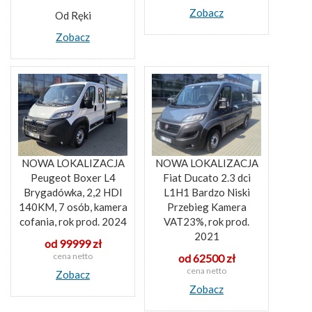
Zobacz
Od Ręki
Zobacz
NOWA LOKALIZACJA
NOWA LOKALIZACJA
Peugeot Boxer L4
Fiat Ducato 2.3 dci
Brygadówka, 2,2 HDI
L1H1 Bardzo Niski
140KM, 7 osób, kamera
Przebieg Kamera
cofania, rok prod. 2024
VAT23%, rok prod.
2021
od 99999 zł
cena netto
od 62500 zł
cena netto
Zobacz
Zobacz