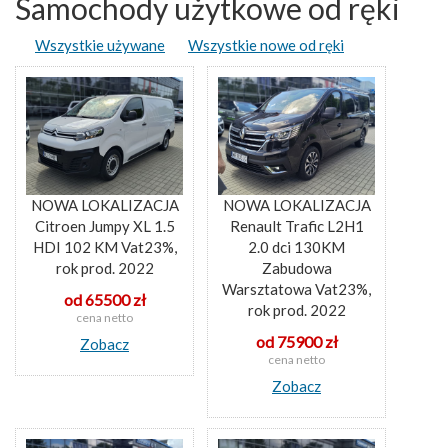
Samochody użytkowe od ręki
Wszystkie używane
Wszystkie nowe od ręki
NOWA LOKALIZACJA
NOWA LOKALIZACJA
Citroen Jumpy XL 1.5
Renault Trafic L2H1
HDI 102 KM Vat23%,
2.0 dci 130KM
rok prod. 2022
Zabudowa
Warsztatowa Vat23%,
od 65500 zł
rok prod. 2022
cena netto
od 75900 zł
Zobacz
cena netto
Zobacz