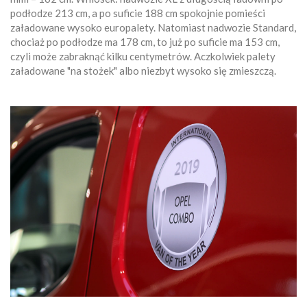
podłodze 213 cm, a po suficie 188 cm spokojnie pomieści
załadowane wysoko europalety. Natomiast nadwozie Standard,
chociaż po podłodze ma 178 cm, to już po suficie ma 153 cm,
czyli może zabraknąć kilku centymetrów. Aczkolwiek palety
załadowane "na stożek" albo niezbyt wysoko się zmieszczą.