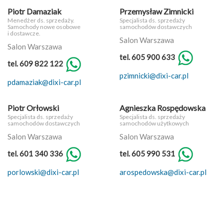
Piotr Damaziak
Przemysław Zimnicki
Menedżer ds. sprzedaży.
Specjalista ds. sprzedaży
Samochody nowe osobowe
samochodów dostawczych
i dostawcze.
Salon Warszawa
Salon Warszawa
tel. 605 900 633
tel. 609 822 122
pzimnicki@dixi-car.pl
pdamaziak@dixi-car.pl
Piotr Orłowski
Agnieszka Rospędowska
Specjalista ds. sprzedaży
Specjalista ds. sprzedaży
samochodów dostawczych
samochodów użytkowych
Salon Warszawa
Salon Warszawa
tel. 601 340 336
tel. 605 990 531
porlowski@dixi-car.pl
arospedowska@dixi-car.pl