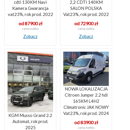
cdti 130KM Navi
2,2 CDTI 140KM
Kamera Gwarancja
SALON POLSKA
vat23%, rok prod. 2022
Vat23%, rok prod. 2022
od 87900 zł
od 72900 zł
cena netto
cena netto
Zobacz
Zobacz
NOWA LOKALIZACJA
Citroen Jumper 2.2 hdi
165KM L4H2
Climatronic JAK NOWY
Vat23%, rok prod. 2024
KGM Musso Grand 2.2
Automat, rok prod.
od 83900 zł
2025
cena netto