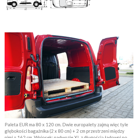
Paleta EUR ma 80 x 120 cm. Dwie europalety zajmą więc tyle
głębokości bagażnika (2 x 80 cm) + 2 cm przestrzeni między
nimi = 162 cm. Wniosek: nadwozie XL z długością ładowni po