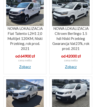
NOWA LOKALIZACJA
NOWA LOKALIZACJA
Fiat Talento L2H1 2,0
Citroen Berlingo 1.5
Multijet 120KM, Niski
hdi Niski Przebieg
Przebieg, rok prod.
Gwarancja Vat23%, rok
2021
prod. 2021
od 64900 zł
od 42000 zł
cena netto
cena netto
Zobacz
Zobacz