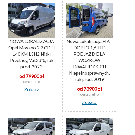
NOWA LOKALIZACJA
Nowa Lokalizacja FIAT
Opel Movano 2.2 CDTI
DOBLO 1,6 JTD
140KM L3H2 Niski
PODJAZD DLA
Przebieg Vat23%, rok
WÓZKÓW
prod. 2023
INWALIDZKICH
Niepełnosprawnych,
od 79900 zł
rok prod. 2019
cena netto
od 73900 zł
Zobacz
cena brutto
Zobacz