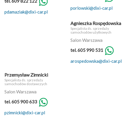
tel. 609 822 122
porlowski@dixi-car.pl
pdamaziak@dixi-car.pl
Agnieszka Rospędowska
Specjalista ds. sprzedaży
samochodów użytkowych
Salon Warszawa
tel. 605 990 531
arospedowska@dixi-car.pl
Przemysław Zimnicki
Specjalista ds. sprzedaży
samochodów dostawczych
Salon Warszawa
tel. 605 900 633
pzimnicki@dixi-car.pl