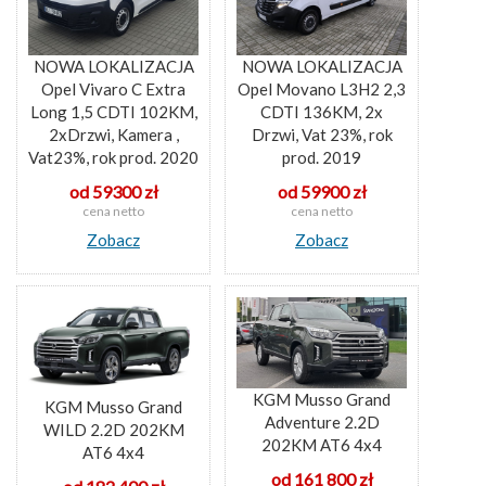
NOWA LOKALIZACJA
NOWA LOKALIZACJA
Opel Vivaro C Extra
Opel Movano L3H2 2,3
Long 1,5 CDTI 102KM,
CDTI 136KM, 2x
2xDrzwi, Kamera ,
Drzwi, Vat 23%, rok
Vat23%, rok prod. 2020
prod. 2019
od 59300 zł
od 59900 zł
cena netto
cena netto
Zobacz
Zobacz
KGM Musso Grand
KGM Musso Grand
Adventure 2.2D
WILD 2.2D 202KM
202KM AT6 4x4
AT6 4x4
od 161 800 zł