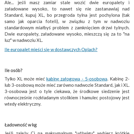
Ale... jeśli masz zamiar stale wozić dwie europalety i
załadowane wysoko, to nawet się nie zastanawiaj nad
Standard, kupuj XL, bo przegroda tylna jest pochylona (tak
samo jak oparcia foteli), w związku z tym w nadwoziu
standardowym miałbyś problem z zamknięciem drzwi tylnych.
Dwie europalety, załadowane wysoko, mieszczą się za to "na
luz" w nadwoziu XL.
Ile europalet mieści się w dostawczych Oplach?
Ile osób?
Tylko XL może mieć
kabinę załogową - 5‑osobową
. Kabinę 2-
lub 3-osobową może mieć zarówno nadwozie Standard, jak i XL.
3-osobowa jest o tyle ciekawa, że środkowe siedzenie jest
równocześnie rozkładanym stolikiem i hamulec postojowy jest
wtedy elektryczny.
Ładowność w kg
Jeśli zależy Ci na maksymalnym "udźwigu", wybierz krótkie