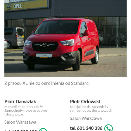
Z przodu XL nie do odróżnienia od Standard.
Piotr Damaziak
Piotr Orłowski
Menedżer ds. sprzedaży.
Specjalista ds. sprzedaży
Samochody nowe osobowe
samochodów dostawczych
i dostawcze.
Salon Warszawa
Salon Warszawa
tel. 601 340 336