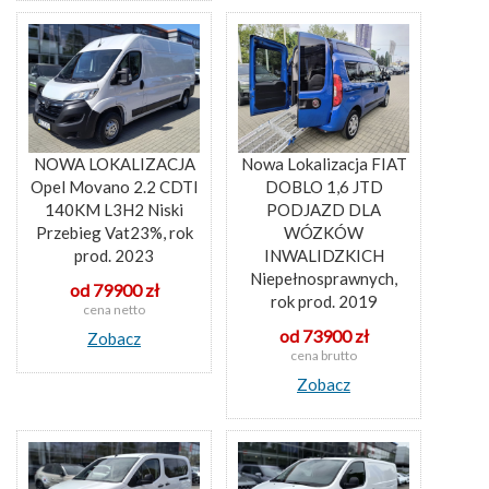
NOWA LOKALIZACJA
Nowa Lokalizacja FIAT
Opel Movano 2.2 CDTI
DOBLO 1,6 JTD
140KM L3H2 Niski
PODJAZD DLA
Przebieg Vat23%, rok
WÓZKÓW
prod. 2023
INWALIDZKICH
Niepełnosprawnych,
od 79900 zł
rok prod. 2019
cena netto
od 73900 zł
Zobacz
cena brutto
Zobacz