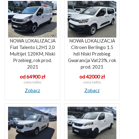
NOWA LOKALIZACJA
NOWA LOKALIZACJA
Fiat Talento L2H1 2,0
Citroen Berlingo 1.5
Multijet 120KM, Niski
hdi Niski Przebieg
Przebieg, rok prod.
Gwarancja Vat23%, rok
2021
prod. 2021
od 64900 zł
od 42000 zł
cena netto
cena netto
Zobacz
Zobacz