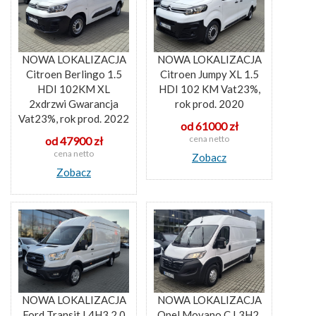
NOWA LOKALIZACJA
NOWA LOKALIZACJA
Citroen Berlingo 1.5
Citroen Jumpy XL 1.5
HDI 102KM XL
HDI 102 KM Vat23%,
2xdrzwi Gwarancja
rok prod. 2020
Vat23%, rok prod. 2022
od 61000 zł
cena netto
od 47900 zł
cena netto
Zobacz
Zobacz
NOWA LOKALIZACJA
NOWA LOKALIZACJA
Ford Transit L4H3 2,0
Opel Movano C L3H2,