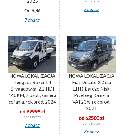
2025
cena netto
Zobacz
Od Ręki
Zobacz
NOWA LOKALIZACJA
NOWA LOKALIZACJA
Peugeot Boxer L4
Fiat Ducato 2.3 dci
Brygadówka, 2,2 HDI
L1H1 Bardzo Niski
140KM, 7 osób, kamera
Przebieg Kamera
cofania, rok prod. 2024
VAT23%, rok prod.
2021
od 99999 zł
cena netto
od 62500 zł
cena netto
Zobacz
Zobacz