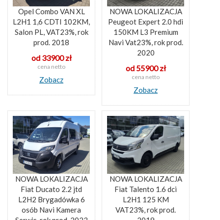
Opel Combo VAN XL
NOWA LOKALIZACJA
L2H1 1,6 CDTI 102KM,
Peugeot Expert 2.0 hdi
Salon PL, VAT23%, rok
150KM L3 Premium
prod. 2018
Navi Vat23%, rok prod.
2020
od 33900 zł
cena netto
od 55900 zł
cena netto
Zobacz
Zobacz
NOWA LOKALIZACJA
NOWA LOKALIZACJA
Fiat Ducato 2.2 jtd
Fiat Talento 1.6 dci
L2H2 Brygadówka 6
L2H1 125 KM
osób Navi Kamera
VAT23%, rok prod.