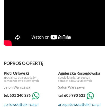
POPROŚ O OFERTĘ
Piotr Orłowski
Agnieszka Rospędowska
Specjalista ds. sprzedaży
Specjalista ds. sprzedaży
samochodów dostawczych
samochodów użytkowych
Salon Warszawa
Salon Warszawa
tel. 601 340 336
tel. 605 990 531
porlowski@dixi-car.pl
arospedowska@dixi-car.pl