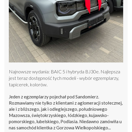
Najnowsze wydania: BAIC 5 i hybryda BJ30e. Najlepsza
jest teraz dostępność tych modeli - wybór egzemplarzy,
tapicerek, kolorów.
Jeden z egzemplarzy pojechał pod Sandomierz.
Rozmawiamy nie tylko z klientami z aglomeracji stołecznej,
ale i z bliższego, jak i odleglejszego, południowego
Mazowsza, świętokrzyskiego, łódzkiego, kujawsko-
pomorskiego, lubelskiego, Podlasia. Niedawno zamówiła u
nas samochód klientka z Gorzowa Wielkopolskiego...