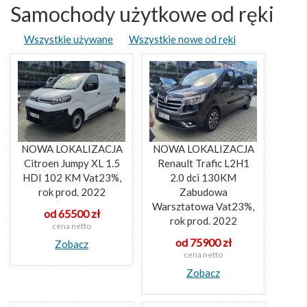
Samochody użytkowe od ręki
Wszystkie używane
Wszystkie nowe od ręki
NOWA LOKALIZACJA
NOWA LOKALIZACJA
Citroen Jumpy XL 1.5
Renault Trafic L2H1
HDI 102 KM Vat23%,
2.0 dci 130KM
rok prod. 2022
Zabudowa
Warsztatowa Vat23%,
od 65500 zł
rok prod. 2022
cena netto
od 75900 zł
Zobacz
cena netto
Zobacz