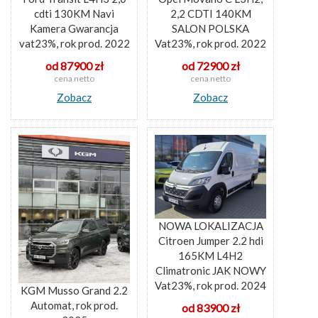
cdti 130KM Navi
2,2 CDTI 140KM
Kamera Gwarancja
SALON POLSKA
vat23%, rok prod. 2022
Vat23%, rok prod. 2022
od 87900 zł
od 72900 zł
cena netto
cena netto
Zobacz
Zobacz
NOWA LOKALIZACJA
Citroen Jumper 2.2 hdi
165KM L4H2
Climatronic JAK NOWY
Vat23%, rok prod. 2024
KGM Musso Grand 2.2
Automat, rok prod.
od 83900 zł