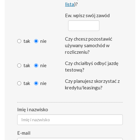
lista
)?
Ew. wpisz swój zawód
Czy chcesz pozostawić
tak
nie
używany samochód w
rozliczeniu?
Czy chciałbyś odbyć jazdę
tak
nie
testową?
Czy planujesz skorzystać z
tak
nie
kredytu/leasingu?
Imię i nazwisko
E-mail