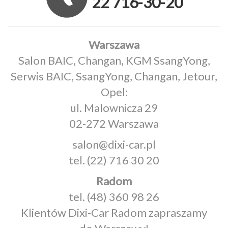
22 716-30-20
Warszawa
Salon BAIC, Changan, KGM SsangYong,
Serwis BAIC, SsangYong, Changan, Jetour,
Opel:
ul. Malownicza 29
02-272 Warszawa
salon@dixi-car.pl
tel.
(22) 716 30 20
Radom
tel.
(48) 360 98 26
Klientów Dixi‑Car Radom zapraszamy