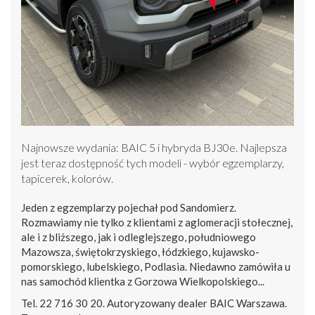
Najnowsze wydania: BAIC 5 i hybryda BJ30e. Najlepsza
jest teraz dostępność tych modeli - wybór egzemplarzy,
tapicerek, kolorów.
Jeden z egzemplarzy pojechał pod Sandomierz.
Rozmawiamy nie tylko z klientami z aglomeracji stołecznej,
ale i z bliższego, jak i odleglejszego, południowego
Mazowsza, świętokrzyskiego, łódzkiego, kujawsko-
pomorskiego, lubelskiego, Podlasia. Niedawno zamówiła u
nas samochód klientka z Gorzowa Wielkopolskiego...
Tel. 22 716 30 20. Autoryzowany dealer BAIC Warszawa.