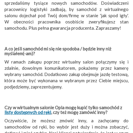
sprzedaliśmy tysiące nowych samochodów. Doświadczeni
pracownicy logistyki zadbają, by samochód z wirtualnego
salonu dojechał pod Twój dom/firmę w stanie 'jak spod igły'.
W obecności pracownika osobiście zweryfikujesz stan
samochodu. Plus pełna gwarancja producenta. Zapraszamy!
A co jeśli samochód mi się nie spodoba / będzie inny niż
myślałem(-am)?
W ramach zakupu poprzez wirtualny salon połączymy się i
zdalnie, dowolnym komunikatorem, pokażemy przez kamerę
wybrany samochód. Dodatkowo zakup obejmuje jazdę testową,
która może być wykonana w wybranym przez Ciebie miejscu,
podjedziemy, zaprezentujemy.
Czy w wirtualnym salonie Opla mogę kupić tylko samochód z
listy dostępnych od ręki
, czy też mogę zamówić inny?
Oczywiście, że możesz zmówić inny, a zachęcamy do
samochodów od ręki, bo wybór jest duży i można zobaczyć,