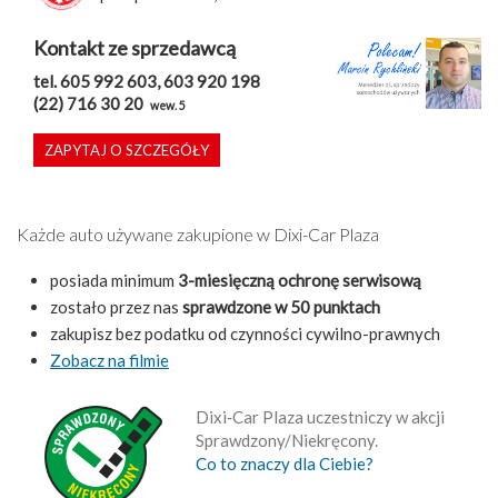
Kontakt ze sprzedawcą
tel. 605 992 603, 603 920 198
(22) 716 30 20
wew. 5
ZAPYTAJ O SZCZEGÓŁY
Każde auto używane zakupione w Dixi-Car Plaza
posiada minimum
3-miesięczną ochronę serwisową
zostało przez nas
sprawdzone w 50 punktach
zakupisz bez podatku od czynności cywilno-prawnych
Zobacz na filmie
Dixi‑Car Plaza uczestniczy w akcji
Sprawdzony/Niekręcony.
Co to znaczy dla Ciebie?