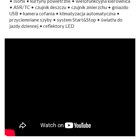
• Isofix • kurtyny powietrzne • wielofunkcyjna kierownica
• ASR/TC • czujnik deszczu • czujnik zmierzchu • gniazdo
USB • kamera cofania • klimatyzacja automatyczna •
przyciemniane szyby • system Start&Stop • światła do
jazdy dziennej • reflektory LED