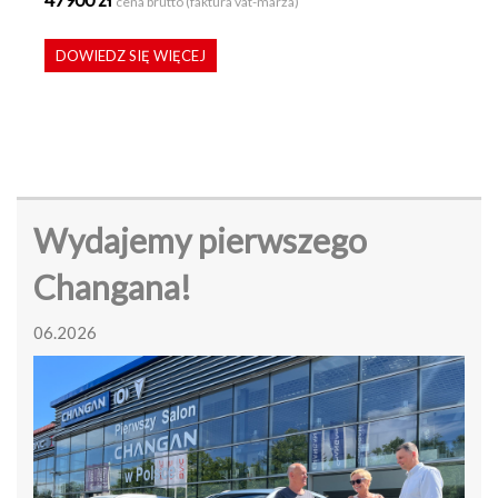
cena brutto (faktura vat-marża)
DOWIEDZ SIĘ WIĘCEJ
Wydajemy pierwszego
Changana!
06.2026