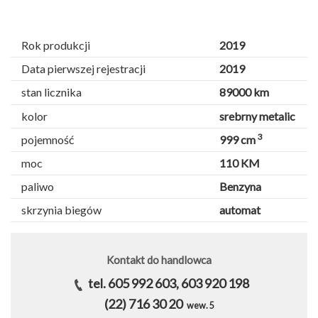
Rok produkcji
2019
Data pierwszej rejestracji
2019
stan licznika
89000 km
kolor
srebrny metalic
3
pojemność
999 cm
moc
110 KM
paliwo
Benzyna
skrzynia biegów
automat
Kontakt do handlowca
tel. 605 992 603, 603 920 198
(22) 716 30 20
wew. 5