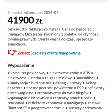
Sprzedaż zakończona
2026-07
.
41900
ZŁ
cena brutto (faktura vat-marża) . Cena do negocjacji.
Kupując w Dixi jesteś zwolniony z podatku od czynności
cywilnoprawnych. Oferta ważna do czasu sprzedaży
samochodu.
👉
Zobacz
Specjalną ofertę finansowania
Wyposażenie
• komputer pokładowy • elektryczne szyby • ABS •
elektryczne lusterka • felgi aluminiowe • immobiliser •
klimatyzacja elektroniczna • airbag kierowcy • airbag
pasażera • boczne poduszki powietrzne • ESP • reflektory
przeciwmgielne • automatyczna skrzynia biegów •
wspomaganie kierownicy • centralny zamek • radio •
tempomat • reflektory xenonowe • nawigacja • zestaw
Bluetooth™ • podgrzewane fotele • sensory parkowania