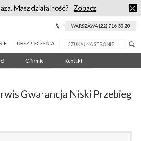
laza. Masz działalność?
Zobacz
WARSZAWA
(22) 716 30 20
NIE
UBEZPIECZENIA
ci
O firmie
Kontakt
is Gwarancja Niski Przebieg