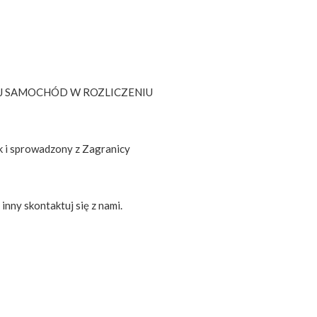
 SWÓJ SAMOCHÓD W ROZLICZENIU
k i sprowadzony z Zagranicy
nny skontaktuj się z nami.