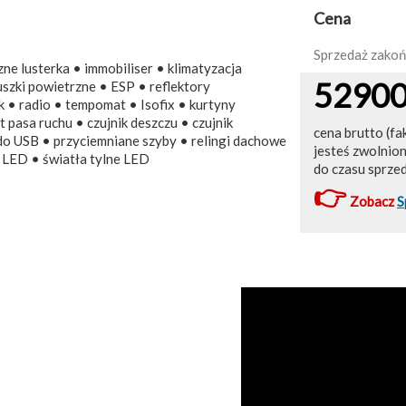
Cena
Sprzedaż zako
ne lusterka • immobiliser • klimatyzacja
5290
szki powietrzne • ESP • reflektory
 • radio • tempomat • Isofix • kurtyny
pasa ruchu • czujnik deszczu • czujnik
cena brutto (fa
do USB • przyciemniane szyby • relingi dachowe
jesteś zwolnio
y LED • światła tylne LED
do czasu sprze
👉
Zobacz
S