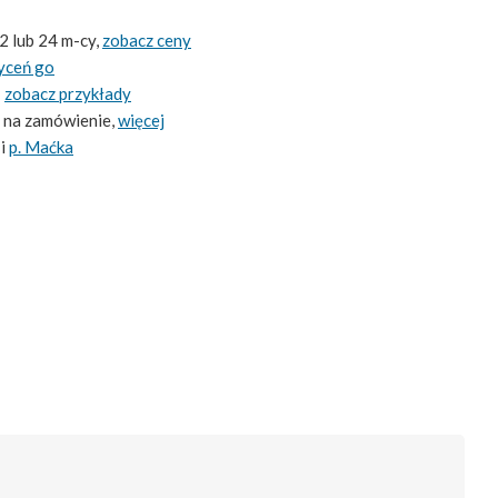
2 lub 24 m-cy,
zobacz ceny
yceń go
-
zobacz przykłady
 na zamówienie,
więcej
i
p. Maćka