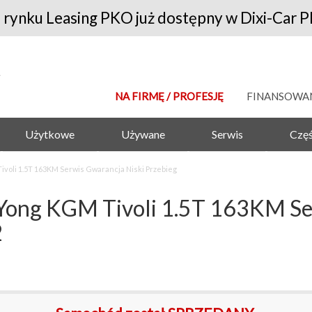
 rynku Leasing PKO już dostępny w Dixi-Car P
NA FIRMĘ / PROFESJĘ
FINANSOWA
Użytkowe
Używane
Serwis
Częś
oli 1.5T 163KM Serwis Gwarancja Niski Przebieg
g KGM Tivoli 1.5T 163KM Serw
2