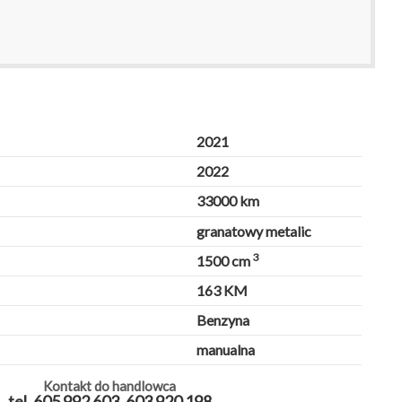
2021
2022
33000 km
granatowy metalic
3
1500 cm
163 KM
Benzyna
manualna
Kontakt do handlowca
tel. 605 992 603, 603 920 198