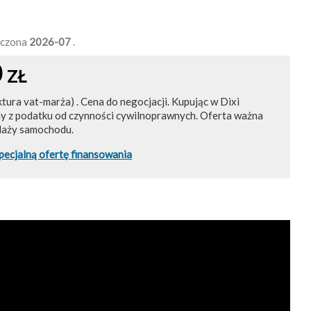
ńczona
2026-07
.
0
ZŁ
ktura vat-marża) . Cena do negocjacji. Kupując w Dixi
ny z podatku od czynności cywilnoprawnych. Oferta ważna
daży samochodu.
pecjalną ofertę finansowania