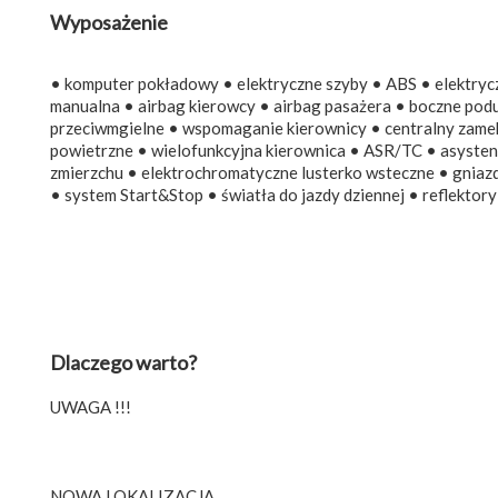
Wyposażenie
• komputer pokładowy • elektryczne szyby • ABS • elektrycz
manualna • airbag kierowcy • airbag pasażera • boczne podu
przeciwmgielne • wspomaganie kierownicy • centralny zamek
powietrzne • wielofunkcyjna kierownica • ASR/TC • asystent 
zmierzchu • elektrochromatyczne lusterko wsteczne • gniaz
• system Start&Stop • światła do jazdy dziennej • reflektor
Dlaczego warto?
UWAGA !!!
NOWA LOKALIZACJA