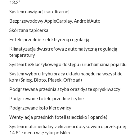
13.2”
System nawigacji satelitarnej
Bezprzewodowy AppleCarplay, AndroidAuto
Skórzana tapicerka
Fotele przednie z elektryczną regulacją
Klimatyzacja dwustrefowa z automatyczną regulacją
temperatury
System bezkluczykowego dostępu i uruchamiania pojazdu
System wyboru trybu pracy układu napędu na wszystkie
koła (Śnieg, Błoto, Piasek, Offroad)
Podgrzewana przednia szyba oraz dysze spryskiwaczy
Podgrzewane fotele przednie i tylne
Podgrzewane koło kierownicy
Wentylacja przednich foteli (siedzisko i oparcie)
System multimedialny z ekranem dotykowym o przekątnej
14.8” z menu w języku polskim