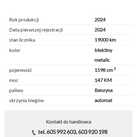
Rok produkcji
2024
Data pierwszej rejestracji
2024
stan licznika
19000 km
kolor
błekitny
metalic
3
pojemność
1598 cm
moc
147 KM
paliwo
Benzyna
skrzynia biegów
automat
Kontakt do handlowca
tel. 605 992 603, 603 920 198