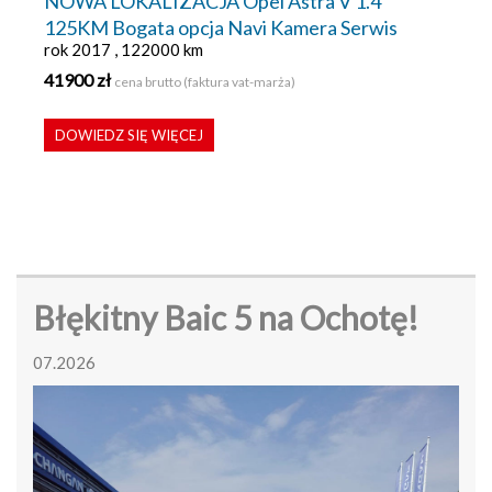
NOWA LOKALIZACJA Opel Astra V 1.4
125KM Bogata opcja Navi Kamera Serwis
rok 2017 , 122000 km
41900 zł
cena brutto (faktura vat-marża)
DOWIEDZ SIĘ WIĘCEJ
Błękitny Baic 5 na Ochotę!
07.2026