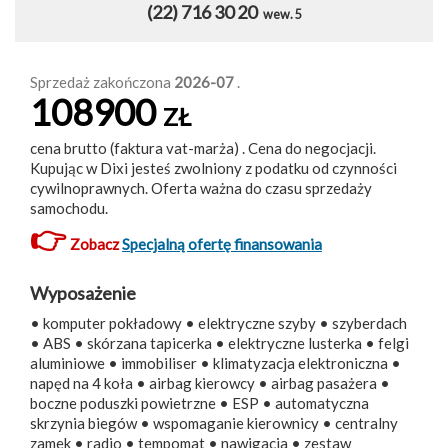
(22) 716 30 20
wew. 5
Sprzedaż zakończona
2026-07
.
108900
ZŁ
cena brutto (faktura vat-marża) . Cena do negocjacji.
Kupując w Dixi jesteś zwolniony z podatku od czynności
cywilnoprawnych. Oferta ważna do czasu sprzedaży
samochodu.
👉
Zobacz
Specjalną ofertę finansowania
Wyposażenie
• komputer pokładowy • elektryczne szyby • szyberdach
• ABS • skórzana tapicerka • elektryczne lusterka • felgi
aluminiowe • immobiliser • klimatyzacja elektroniczna •
napęd na 4 koła • airbag kierowcy • airbag pasażera •
boczne poduszki powietrzne • ESP • automatyczna
skrzynia biegów • wspomaganie kierownicy • centralny
zamek • radio • tempomat • nawigacja • zestaw