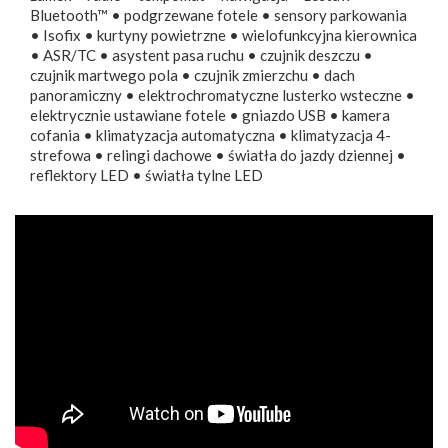
Bluetooth™ • podgrzewane fotele • sensory parkowania
• Isofix • kurtyny powietrzne • wielofunkcyjna kierownica
• ASR/TC • asystent pasa ruchu • czujnik deszczu •
czujnik martwego pola • czujnik zmierzchu • dach
panoramiczny • elektrochromatyczne lusterko wsteczne •
elektrycznie ustawiane fotele • gniazdo USB • kamera
cofania • klimatyzacja automatyczna • klimatyzacja 4-
strefowa • relingi dachowe • światła do jazdy dziennej •
reflektory LED • światła tylne LED