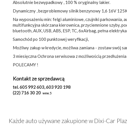
Absolutnie bezwypadkowy , 100 % oryginalny lakier.
Dynamiczny , bezproblemowy silnik benzynowy 1,6 16V 125
Na wyposażeniu min: felgi aluminiowe, czujniki parkowania, 
multifunkcyjna skórzana kierownica, przyciemnione szyby, podł
bluetooth, AUX, USB, ABS, ESP, TC, 6xAirbag, pełna elektryka 
Samochód po 100 punktowej weryfikacji,
Możliwy zakup w kredycie, możliwa zamiana - zostaw swój sa
3 miesięczna Ochrona serwisowa z możliwością przedłużenia
POLECAMY !
Kontakt ze sprzedawcą
tel. 605 992 603, 603 920 198
(22) 716 30 20
wew. 5
Każde auto używane zakupione w Dixi-Car Pla