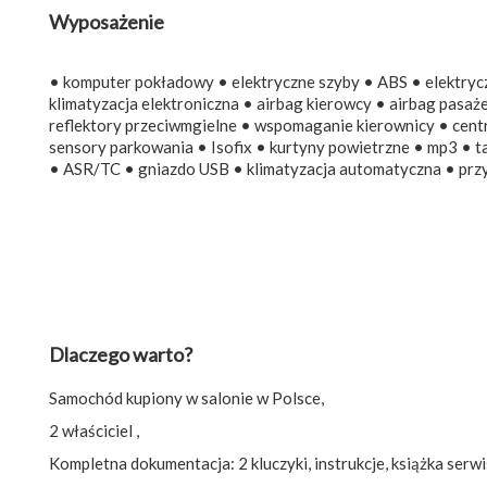
Wyposażenie
• komputer pokładowy • elektryczne szyby • ABS • elektryczn
klimatyzacja elektroniczna • airbag kierowcy • airbag pasa
reflektory przeciwmgielne • wspomaganie kierownicy • cent
sensory parkowania • Isofix • kurtyny powietrzne • mp3 • t
• ASR/TC • gniazdo USB • klimatyzacja automatyczna • przyc
Dlaczego warto?
Samochód kupiony w salonie w Polsce,
2 właściciel ,
Kompletna dokumentacja: 2 kluczyki, instrukcje, książka serwi