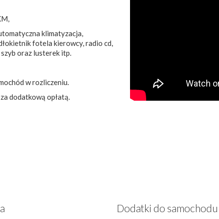
KM,
automatyczna klimatyzacja,
okietnik fotela kierowcy, radio cd,
szyb oraz lusterek itp.
mochód w rozliczeniu.
 za dodatkową opłatą.
za
Dodatki do samochodu