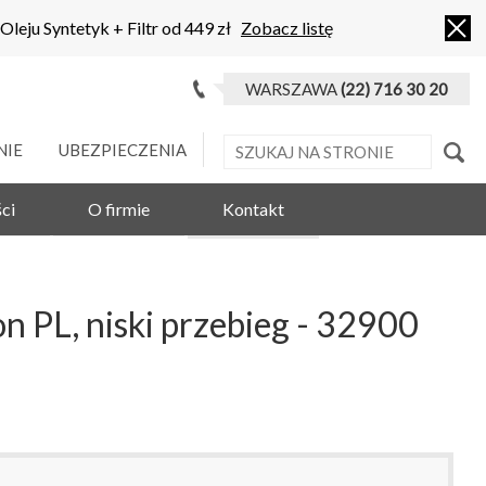
 Oleju Syntetyk + Filtr od 449 zł
Zobacz listę
WARSZAWA
(22) 716 30 20
NIE
UBEZPIECZENIA
ci
O firmie
Kontakt
L, niski przebieg - 32900