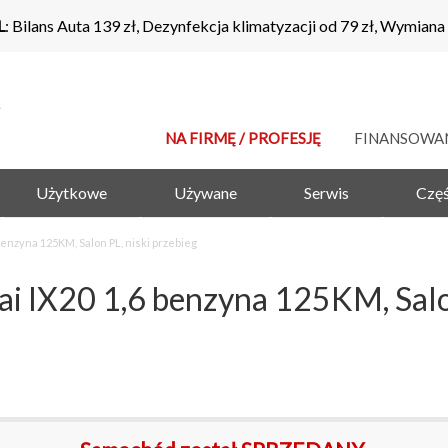
L
: Bilans Auta 139 zł, Dezynfekcja klimatyzacji od 79 zł, Wymiana
NA FIRMĘ / PROFESJĘ
FINANSOWA
Użytkowe
Używane
Serwis
Częś
nzyna 125KM, Salon PL, niski przebieg
20 1,6 benzyna 125KM, Salon P