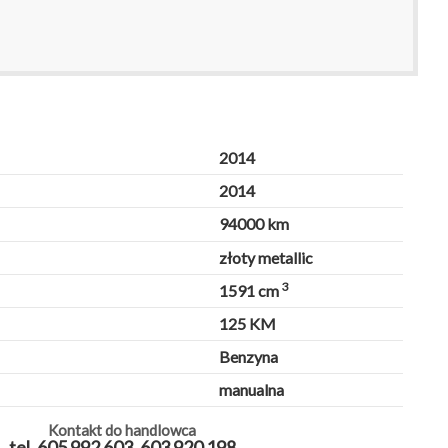
2014
2014
94000 km
złoty metallic
3
1591 cm
125 KM
Benzyna
manualna
Kontakt do handlowca
tel. 605 992 603, 603 920 198