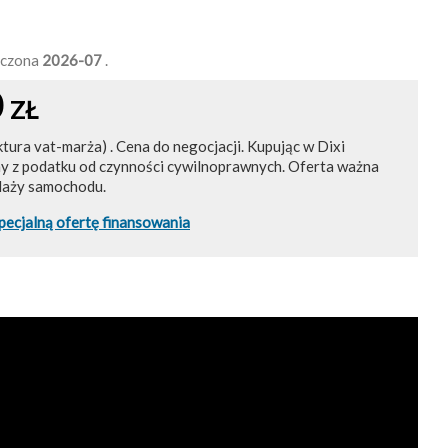
ńczona
2026-07
.
0
ZŁ
ktura vat-marża) . Cena do negocjacji. Kupując w Dixi
ny z podatku od czynności cywilnoprawnych. Oferta ważna
daży samochodu.
pecjalną ofertę finansowania