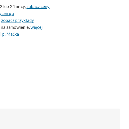
2 lub 24 m-cy,
zobacz ceny
yceń go
-
zobacz przykłady
 na zamówienie,
więcej
i
p. Maćka