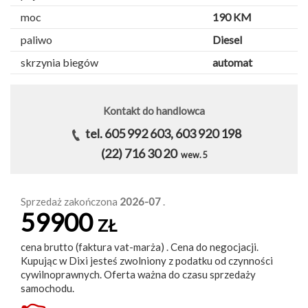
moc
190 KM
paliwo
Diesel
skrzynia biegów
automat
Kontakt do handlowca
tel. 605 992 603, 603 920 198
(22) 716 30 20
wew. 5
Sprzedaż zakończona
2026-07
.
59900
ZŁ
cena brutto (faktura vat-marża) . Cena do negocjacji.
Kupując w Dixi jesteś zwolniony z podatku od czynności
cywilnoprawnych. Oferta ważna do czasu sprzedaży
samochodu.