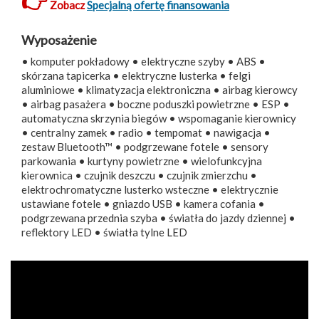
👉
Zobacz
Specjalną ofertę finansowania
Wyposażenie
• komputer pokładowy • elektryczne szyby • ABS •
skórzana tapicerka • elektryczne lusterka • felgi
aluminiowe • klimatyzacja elektroniczna • airbag kierowcy
• airbag pasażera • boczne poduszki powietrzne • ESP •
automatyczna skrzynia biegów • wspomaganie kierownicy
• centralny zamek • radio • tempomat • nawigacja •
zestaw Bluetooth™ • podgrzewane fotele • sensory
parkowania • kurtyny powietrzne • wielofunkcyjna
kierownica • czujnik deszczu • czujnik zmierzchu •
elektrochromatyczne lusterko wsteczne • elektrycznie
ustawiane fotele • gniazdo USB • kamera cofania •
podgrzewana przednia szyba • światła do jazdy dziennej •
reflektory LED • światła tylne LED