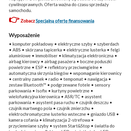
cywilnoprawnych. Oferta ważna do czasu sprzedaży
samochodu.
👉
Zobacz
Specjalną ofertę finansowania
Wyposażenie
• komputer pokładowy • elektryczne szyby • szyberdach
• ABS • skórzana tapicerka • elektryczne lusterka • felgi
aluminiowe • immobiliser • klimatyzacja elektroniczna •
airbag kierowcy • airbag pasażera • boczne poduszki
powietrzne • ESP • reflektory przeciwmgielne •
automatyczna skrzynia biegów • wspomaganie kierownicy
• centralny zamek • radio • tempomat • nawigacja •
zestaw Bluetooth™ • podgrzewane fotele • sensory
parkowania • Isofix • kurtyny powietrzne •
wielofunkcyjna kierownica • ASR/TC • asystent
parkowania • asystent pasa ruchu • czujnik deszczu •
czujnik martwego pola • czujnik zmierzchu •
elektrochromatyczne lusterko wsteczne • gniazdo USB •
kamera cofania • klimatyzacja 2-strefowa •
przyciemniane szyby • system Start&Stop • światła do