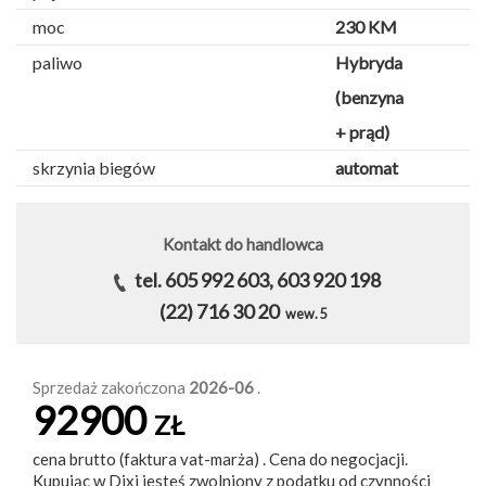
moc
230 KM
paliwo
Hybryda
(benzyna
+ prąd)
skrzynia biegów
automat
Kontakt do handlowca
tel. 605 992 603, 603 920 198
(22) 716 30 20
wew. 5
Sprzedaż zakończona
2026-06
.
92900
ZŁ
cena brutto (faktura vat-marża) . Cena do negocjacji.
Kupując w Dixi jesteś zwolniony z podatku od czynności