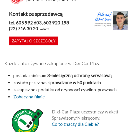
Kontakt ze sprzedawcą
tel. 605 992 603, 603 920 198
(22) 716 30 20
wew. 5
ZAPYTAJ O SZCZEGÓŁY
Każde auto używane zakupione w Dixi-Car Plaza
posiada minimum
3-miesięczną ochronę serwisową
zostało przez nas
sprawdzone w 50 punktach
zakupisz bez podatku od czynności cywilno-prawnych
Zobacz na filmie
Dixi‑Car Plaza uczestniczy w akcji
Sprawdzony/Niekręcony.
Co to znaczy dla Ciebie?