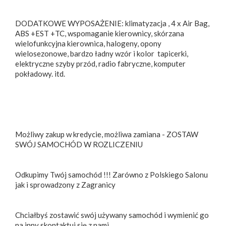
DODATKOWE WYPOSAŻENIE: klimatyzacja , 4 x Air Bag,
ABS +EST +TC, wspomaganie kierownicy, skórzana
wielofunkcyjna kierownica, halogeny, opony
wielosezonowe, bardzo ładny wzór i kolor tapicerki,
elektryczne szyby przód, radio fabryczne, komputer
pokładowy. itd.
Możliwy zakup w kredycie, możliwa zamiana - ZOSTAW
SWÓJ SAMOCHÓD W ROZLICZENIU
Odkupimy Twój samochód !!! Zarówno z Polskiego Salonu
jak i sprowadzony z Zagranicy
Chciałbyś zostawić swój używany samochód i wymienić go
na inny skontaktuj się z nami.