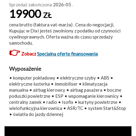
Sprzedaż zakończona
2026-05
.
19900
ZŁ
cena brutto (faktura vat-marża) . Cena do negocjacji.
Kupując w Dixi jesteś zwolniony z podatku od czynności
cywilnoprawnych. Oferta ważna do czasu sprzedaży
samochodu.
👉
Zobacz
Specjalną ofertę finansowania
Wyposażenie
• komputer pokładowy • elektryczne szyby • ABS •
elektryczne lusterka • immobiliser • klimatyzacja
manualna • airbag kierowcy • airbag pasażera • boczne
poduszki powietrzne • ESP • wspomaganie kierownicy •
centralny zamek • radio • Isofix • kurtyny powietrzne •
wielofunkcyjna kierownica • ASR/TC • system Start&Stop
• światła do jazdy dziennej