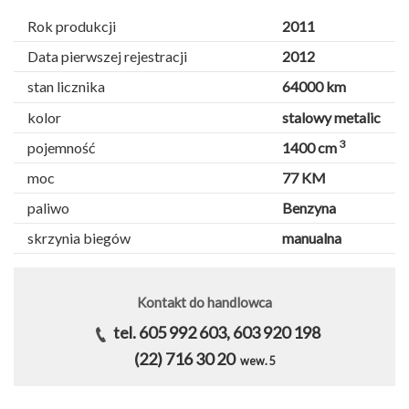
Rok produkcji
2011
Data pierwszej rejestracji
2012
stan licznika
64000 km
kolor
stalowy metalic
3
pojemność
1400 cm
moc
77 KM
paliwo
Benzyna
skrzynia biegów
manualna
Kontakt do handlowca
tel. 605 992 603, 603 920 198
(22) 716 30 20
wew. 5