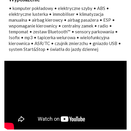
• komputer pokładowy • elektryczne szyby • ABS •
elektryczne lusterka • immobiliser • klimatyzacja
manualna • airbag kierowcy • airbag pasażera • ESP •
wspomaganie kierownicy • centralny zamek • radio •
tempomat • zestaw Bluetooth™ • sensory parkowania •
Isofix • mp3 • tapicerka welurowa • wielofunkcyjna
kierownica • ASR/TC • czujnik zmierzchu • gniazdo USB •
system Start&Stop • światła do jazdy dziennej