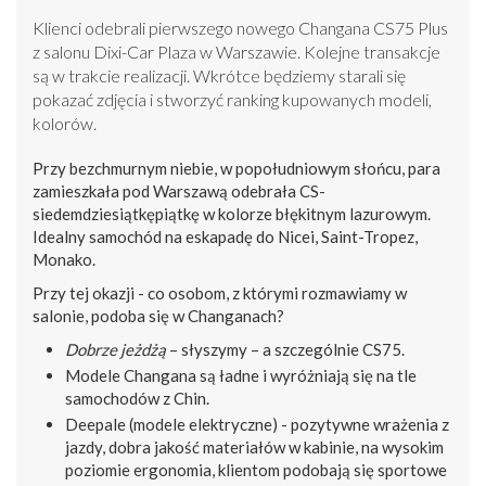
Klienci odebrali pierwszego nowego Changana CS75 Plus
z salonu Dixi-Car Plaza w Warszawie. Kolejne transakcje
są w trakcie realizacji. Wkrótce będziemy starali się
pokazać zdjęcia i stworzyć ranking kupowanych modeli,
kolorów.
Przy bezchmurnym niebie, w popołudniowym słońcu, para
zamieszkała pod Warszawą odebrała CS-
siedemdziesiątkępiątkę w kolorze błękitnym lazurowym.
Idealny samochód na eskapadę do Nicei, Saint-Tropez,
Monako.
Przy tej okazji - co osobom, z którymi rozmawiamy w
salonie, podoba się w Changanach?
Dobrze jeżdżą
– słyszymy – a szczególnie CS75.
Modele Changana są ładne i wyróżniają się na tle
samochodów z Chin.
Deepale (modele elektryczne) - pozytywne wrażenia z
jazdy, dobra jakość materiałów w kabinie, na wysokim
poziomie ergonomia, klientom podobają się sportowe