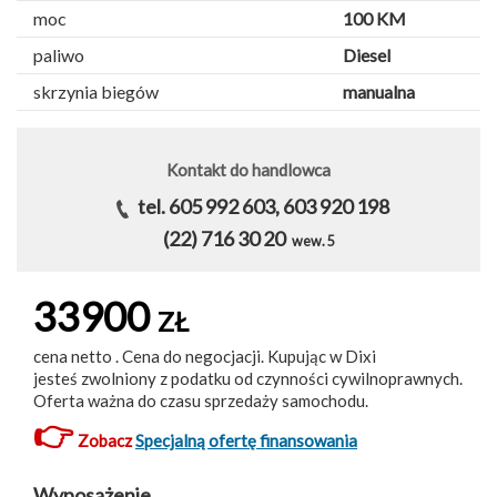
moc
100 KM
paliwo
Diesel
skrzynia biegów
manualna
Kontakt do handlowca
tel. 605 992 603, 603 920 198
(22) 716 30 20
wew. 5
33900
ZŁ
cena netto . Cena do negocjacji. Kupując w Dixi
jesteś zwolniony z podatku od czynności cywilnoprawnych.
Oferta ważna do czasu sprzedaży samochodu.
👉
Zobacz
Specjalną ofertę finansowania
Wyposażenie