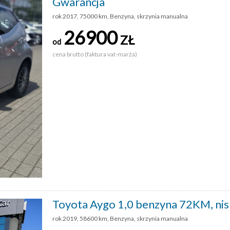
Gwarancja
rok 2017, 75000 km, Benzyna, skrzynia manualna
26900
ZŁ
od
cena brutto (faktura vat-marża)
Toyota Aygo 1,0 benzyna 72KM, nis
rok 2019, 58600 km, Benzyna, skrzynia manualna