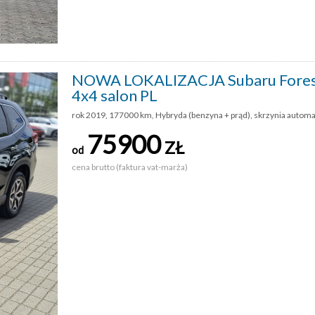
NOWA LOKALIZACJA Subaru Foreste
4x4 salon PL
rok 2019, 177000 km, Hybryda (benzyna + prąd), skrzynia automa
75900
ZŁ
od
cena brutto (faktura vat-marża)