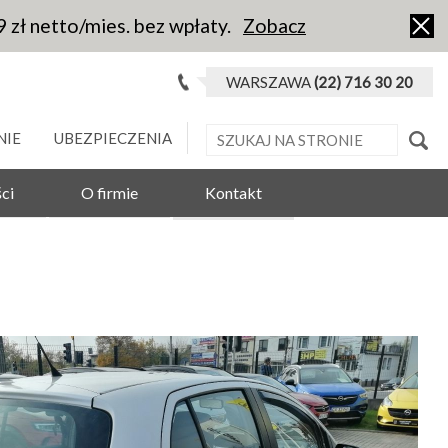
9 zł netto/mies. bez wpłaty.
Zobacz
WARSZAWA
(22) 716 30 20
NIE
UBEZPIECZENIA
ci
O firmie
Kontakt