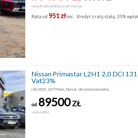
cena brutto (faktura vat-marża)
951 zł
Rata od
/mc. Kredyt z ratą stałą, 35% wpła
Nissan Primastar L2H1 2,0 DCI 131KM
Vat23%
rok 2022, 12770 km, Diesel, skrzynia manualna
89500
ZŁ
od
cena netto