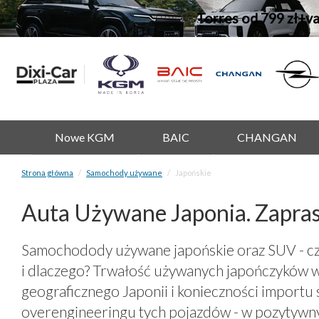
Torres od 799 zł+v
Nowe KGM
BAIC
CHANGAN
Strona główna
Samochody używane
Japońskie
Auta Używane Japonia. Zapra
Samochodody używane japońskie oraz SUV - cz
i dlaczego? Trwałość używanych japończyków w
geograficznego Japonii i konieczności importu
overengineeringu tych pojazdów - w pozytywn