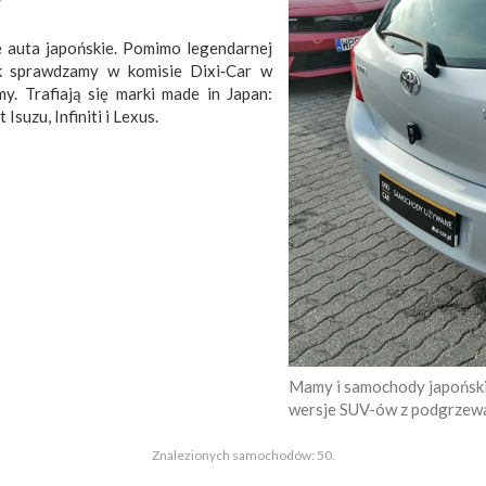
 auta japońskie. Pomimo legendarnej
ak sprawdzamy w komisie Dixi‑Car w
y. Trafiają się marki made in Japan:
suzu, Infiniti i Lexus.
Mamy i samochody japońskie 
wersje SUV-ów z podgrzewa
Znalezionych samochodów: 50.