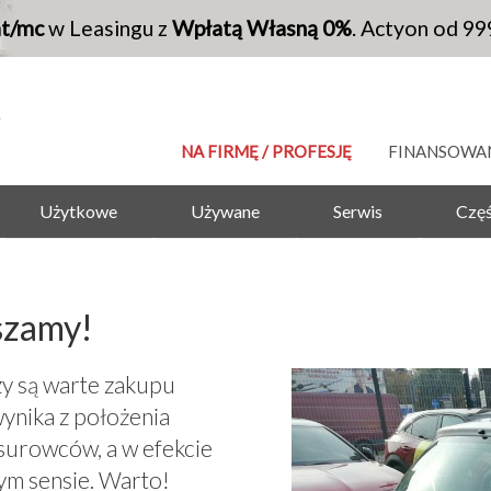
at/mc
w Leasingu z
Wpłatą Własną 0%
. Actyon od 99
NA FIRMĘ / PROFESJĘ
FINANSOWA
Użytkowe
Używane
Serwis
Częś
szamy!
y są warte zakupu
ynika z położenia
 surowców, a w efekcie
ym sensie. Warto!