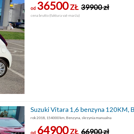
36500
ZŁ
39900 zł
od
cena brutto (faktura vat-marża)
Suzuki Vitara 1,6 benzyna 120KM, 
rok 2018, 154000 km, Benzyna, skrzynia manualna
64900
ZŁ
66900 zł
od