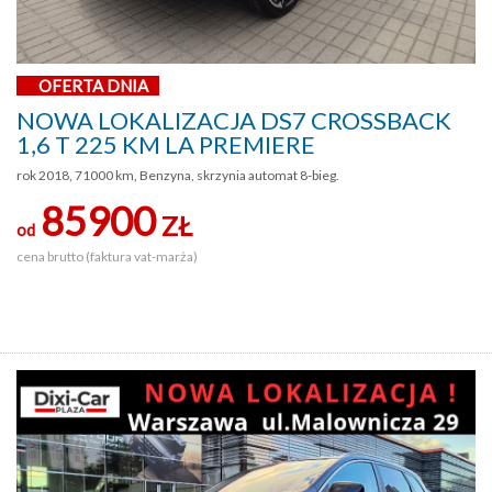
OFERTA DNIA
NOWA LOKALIZACJA DS7 CROSSBACK
1,6 T 225 KM LA PREMIERE
rok 2018, 71000 km, Benzyna, skrzynia automat 8-bieg.
85900
ZŁ
od
cena brutto (faktura vat-marża)