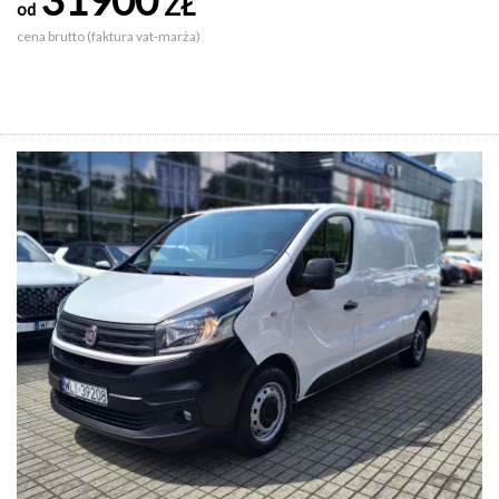
ZŁ
od
cena brutto (faktura vat-marża)