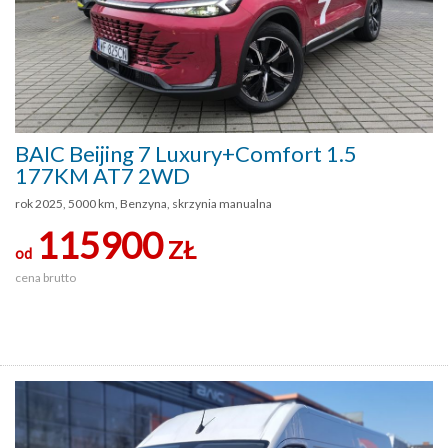
BAIC Beijing 7 Luxury+Comfort 1.5
177KM AT7 2WD
rok 2025, 5000 km, Benzyna, skrzynia manualna
115900
ZŁ
od
cena brutto