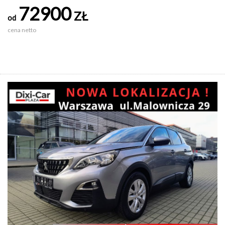
72900
ZŁ
od
cena netto