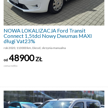
NOWA LOKALIZACJA Ford Transit
Connect 1,5tdci Nowy Dwumas MAXI
długi Vat23%
rok 2020, 113000 km, Diesel, skrzynia manualna
48900
ZŁ
od
cena netto