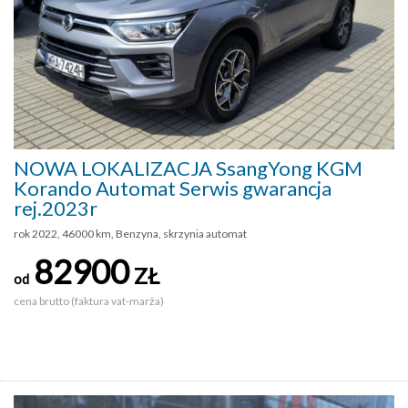
NOWA LOKALIZACJA SsangYong KGM
Korando Automat Serwis gwarancja
rej.2023r
rok 2022, 46000 km, Benzyna, skrzynia automat
82900
ZŁ
od
cena brutto (faktura vat-marża)