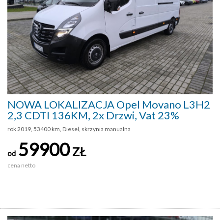
NOWA LOKALIZACJA Opel Movano L3H2
2,3 CDTI 136KM, 2x Drzwi, Vat 23%
rok 2019, 53400 km, Diesel, skrzynia manualna
59900
ZŁ
od
cena netto