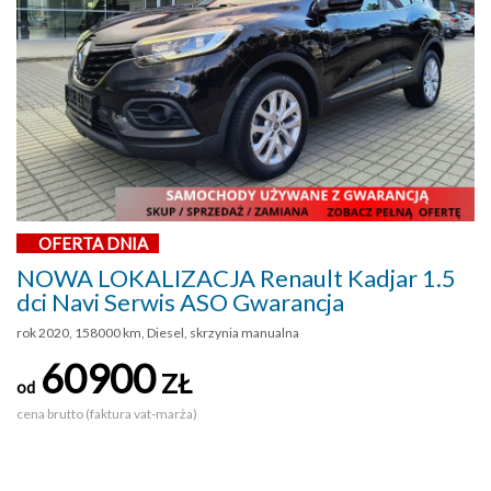
OFERTA DNIA
NOWA LOKALIZACJA Renault Kadjar 1.5
dci Navi Serwis ASO Gwarancja
rok 2020, 158000 km, Diesel, skrzynia manualna
60900
ZŁ
od
cena brutto (faktura vat-marża)