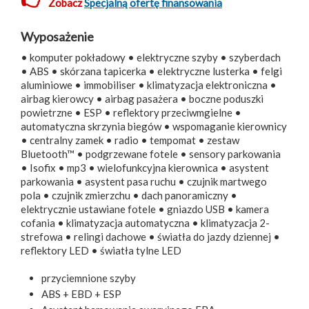
Zobacz
Specjalną ofertę finansowania
Wyposażenie
• komputer pokładowy • elektryczne szyby • szyberdach
• ABS • skórzana tapicerka • elektryczne lusterka • felgi
aluminiowe • immobiliser • klimatyzacja elektroniczna •
airbag kierowcy • airbag pasażera • boczne poduszki
powietrzne • ESP • reflektory przeciwmgielne •
automatyczna skrzynia biegów • wspomaganie kierownicy
• centralny zamek • radio • tempomat • zestaw
Bluetooth™ • podgrzewane fotele • sensory parkowania
• Isofix • mp3 • wielofunkcyjna kierownica • asystent
parkowania • asystent pasa ruchu • czujnik martwego
pola • czujnik zmierzchu • dach panoramiczny •
elektrycznie ustawiane fotele • gniazdo USB • kamera
cofania • klimatyzacja automatyczna • klimatyzacja 2-
strefowa • relingi dachowe • światła do jazdy dziennej •
reflektory LED • światła tylne LED
przyciemnione szyby
ABS + EBD + ESP