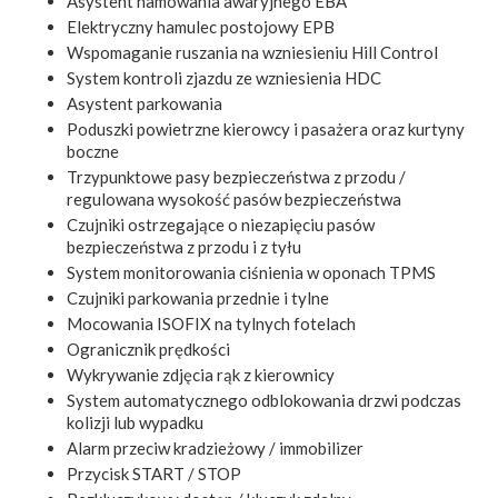
Asystent hamowania awaryjnego EBA
Elektryczny hamulec postojowy EPB
Wspomaganie ruszania na wzniesieniu Hill Control
System kontroli zjazdu ze wzniesienia HDC
Asystent parkowania
Poduszki powietrzne kierowcy i pasażera oraz kurtyny
boczne
Trzypunktowe pasy bezpieczeństwa z przodu /
regulowana wysokość pasów bezpieczeństwa
Czujniki ostrzegające o niezapięciu pasów
bezpieczeństwa z przodu i z tyłu
System monitorowania ciśnienia w oponach TPMS
Czujniki parkowania przednie i tylne
Mocowania ISOFIX na tylnych fotelach
Ogranicznik prędkości
Wykrywanie zdjęcia rąk z kierownicy
System automatycznego odblokowania drzwi podczas
kolizji lub wypadku
Alarm przeciw kradzieżowy / immobilizer
Przycisk START / STOP