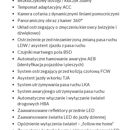
Bezkluczykowy dostęp / kluczyk zdalny
Tempomat adaptacyjny ACC
Kamera cofania z dynamicznymi liniami pomocniczymi
Panoramiczny obraz z kamer 360°
Układ ostrzegający o zmęczeniu kierowcy (wizyjnie i
dźwiękowo)
Ostrzeżenie przed niezamierzoną zmianą pasa ruchu
LDW / asystent zjazdu z pasa ruchu
Czujniki martwego pola BSD
Automatyczne hamowanie awaryjne AEB
(identyfikacja pojazdów i pieszych)
System ostrzegający przed kolizją czołową FCW
Asystent jazdy w korku TJA
System utrzymywania pasa ruchu LKA
System awaryjnego utrzymywania pasa ruchu
Automatyczne włączanie i wyłączanie świateł
drogowych HBA
Zaawansowane reflektory przednie LED
Zaawansowane światła LED do jazdy dziennej
Opóźnienie wyłączenia świateł – „follow me home”