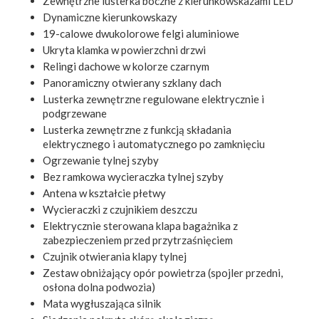
Zewnętrzne lusterka boczne z kierunkowskazami LED
Dynamiczne kierunkowskazy
19-calowe dwukolorowe felgi aluminiowe
Ukryta klamka w powierzchni drzwi
Relingi dachowe w kolorze czarnym
Panoramiczny otwierany szklany dach
Lusterka zewnętrzne regulowane elektrycznie i
podgrzewane
Lusterka zewnętrzne z funkcją składania
elektrycznego i automatycznego po zamknięciu
Ogrzewanie tylnej szyby
Bez ramkowa wycieraczka tylnej szyby
Antena w kształcie płetwy
Wycieraczki z czujnikiem deszczu
Elektrycznie sterowana klapa bagażnika z
zabezpieczeniem przed przytrzaśnięciem
Czujnik otwierania klapy tylnej
Zestaw obniżający opór powietrza (spojler przedni,
osłona dolna podwozia)
Mata wygłuszająca silnik