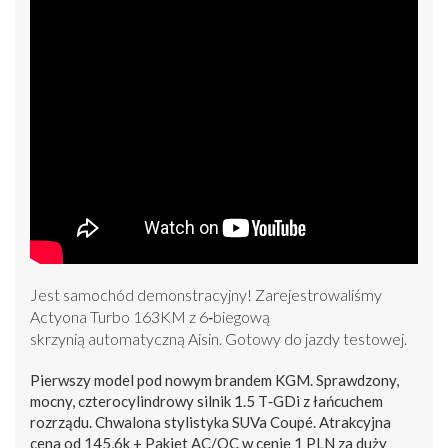
Jest samochód demonstracyjny! Zarejestrowaliśmy
Actyona Turbo 163KM z 6‑biegową
skrzynią automatyczną Aisin. Gotowy do jazdy testowej.
Pierwszy model pod nowym brandem KGM. Sprawdzony,
mocny, czterocylindrowy silnik 1.5 T‑GDi z łańcuchem
rozrządu. Chwalona stylistyka SUVa Coupé. Atrakcyjna
cena od 145,6k + Pakiet AC/OC w cenie 1 PLN za duży