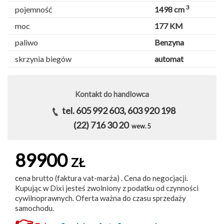
3
pojemność
1498 cm
moc
177 KM
paliwo
Benzyna
skrzynia biegów
automat
Kontakt do handlowca
tel. 605 992 603, 603 920 198
(22) 716 30 20
wew. 5
89900
ZŁ
cena brutto (faktura vat-marża) . Cena do negocjacji.
Kupując w Dixi jesteś zwolniony z podatku od czynności
cywilnoprawnych. Oferta ważna do czasu sprzedaży
samochodu.
👉