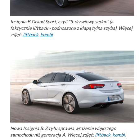
Insignia B Grand Sport, czyli "5-drzwiowy sedan" (a
faktycznie liftback - podnoszona z klapą tylna szyba). Więcej
zdjęć:
liftback
,
kombi
.
Nowa Insignia B. Z tyłu sprawia wrażenie większego
samochodu niż generacja A. Więcej zdjęć:
liftback
,
kombi
.