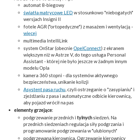
automat 8-biegowy
światła matrycowe LED
w stosunkowo "niebogatych"
wersjach Insigni II
fotele AGR ("ortopedyczne") z masażem i wentylacją -
więcej
multimedia IntelliLink
system OnStar (obecnie
OpelConnect
) z ekranem
większym niż w Astrze V, do tego usługa Personal
Assistant - której nie było jeszcze w żadnym innym
modelu Opla
kamera 360 stopni - dla systemów aktywnego
bezpieczeństwa, unikanie kolizji
Asystent pasa ruchu
, czyli ostrzeganie o "zasypianiu" i
zjeżdżaniu z pasa i automatyczne odbicie kierownicą,
aby pojazd wrócił na pas
elementy grzejące
:
podgrzewanie przednich i
tylnych
siedzeń. Na
przednich siedzeniach regulacja siły podgrzania i
programowanie podgrzewania w "ulubionych"
podgrzewana kierownica. Ogrzewanie kierownicy