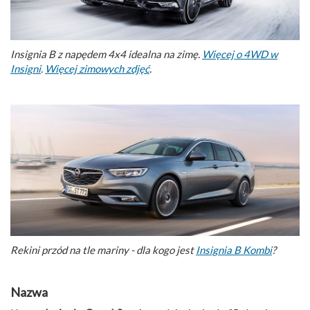
Insignia B z napędem 4x4 idealna na zimę.
Więcej o 4WD w
Insigni
.
Więcej zimowych zdjęć
.
Rekini przód na tle mariny - dla kogo jest
Insignia B Kombi
?
Nazwa