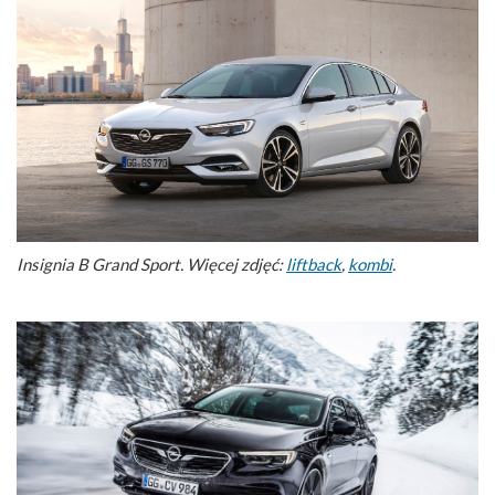
Insignia B Grand Sport. Więcej zdjęć:
liftback
,
kombi
.