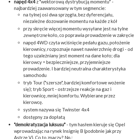
napęd 4x4
z "wektorową dystrybucją momentu" -
najbardziej zaawansowany w tym segmencie:
na tylnej osi dwa sprzęgła, bez dyferencjału,
niezależne dozowanie momentu na każde z kół
przy skręcie więcej momentu wysyłane jest na tylne
zewnętrzne
koło, co poprawia prowadzenie w zakręcie
napęd 4WD czyta wciśnięcie pedału gazu, położenie
kierownicy, rozpoznaje nawet nawierzchnię drogi - od
tego uzależniany jest moment na dane koło; dla
kierowcy = bezpieczniejsze, przyjemniejsze
prowadzenie. I bardziej neutralna charakterystyka
samochodu
tryb Tour ("szersze", bardziej komfortowe wożenie
się); tryb Sport - ostrzejsze reakcje na gaz i
kierownicę, mniej komfortu. Wybierane przez
kierowcę.
system nazywa się Twinster 4x4
dostępny za dopłatą
"demokratyzacja luksusu"
- tym hasłem kieruje się Opel
wprowadzając na rynek Insignię B (podobnie jak przy
Astrze V). Co to znaczy? Np.: