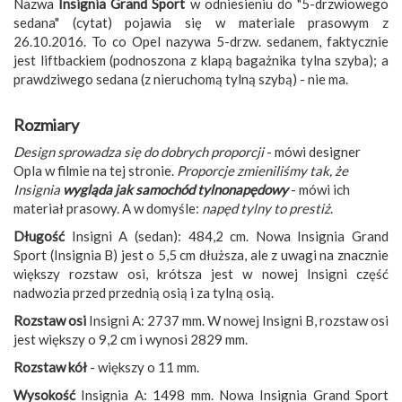
Nazwa
Insignia Grand Sport
w odniesieniu do "5-drzwiowego
sedana" (cytat) pojawia się w materiale prasowym z
26.10.2016. To co Opel nazywa 5-drzw. sedanem, faktycznie
jest liftbackiem (podnoszona z klapą bagażnika tylna szyba); a
prawdziwego sedana (z nieruchomą tylną szybą) - nie ma.
Rozmiary
Design sprowadza się do dobrych proporcji
- mówi designer
Opla w filmie na tej stronie.
Proporcje zmieniliśmy tak, że
Insignia
wygląda jak samochód tylnonapędowy
- mówi ich
materiał prasowy. A w domyśle:
napęd tylny to prestiż
.
Długość
Insigni A (sedan): 484,2 cm. Nowa Insignia Grand
Sport (Insignia B) jest o 5,5 cm dłuższa, ale z uwagi na znacznie
większy rozstaw osi, krótsza jest w nowej Insigni część
nadwozia przed przednią osią i za tylną osią.
Rozstaw osi
Insigni A: 2737 mm. W nowej Insigni B, rozstaw osi
jest większy o 9,2 cm i wynosi 2829 mm.
Rozstaw kół
- większy o 11 mm.
Wysokość
Insignia A: 1498 mm. Nowa Insignia Grand Sport