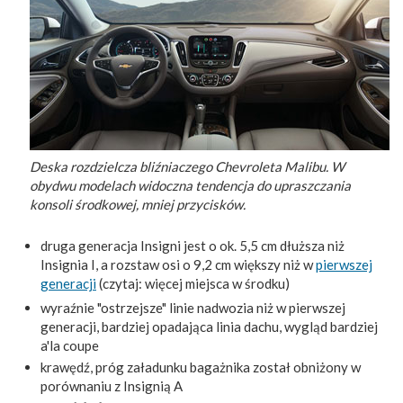
Deska rozdzielcza bliźniaczego Chevroleta Malibu. W
obydwu modelach widoczna tendencja do upraszczania
konsoli środkowej, mniej przycisków.
druga generacja Insigni jest o ok. 5,5 cm dłuższa niż
Insignia I, a rozstaw osi o 9,2 cm większy niż w
pierwszej
generacji
(czytaj: więcej miejsca w środku)
wyraźnie "ostrzejsze" linie nadwozia niż w pierwszej
generacji, bardziej opadająca linia dachu, wygląd bardziej
a'la coupe
krawędź, próg załadunku bagażnika został obniżony w
porównaniu z Insignią A