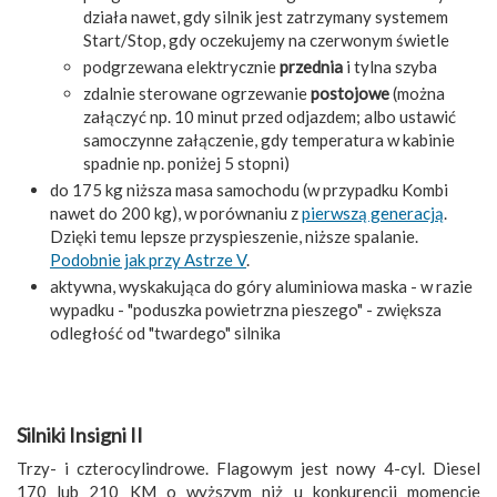
działa nawet, gdy silnik jest zatrzymany systemem
Start/Stop, gdy oczekujemy na czerwonym świetle
podgrzewana elektrycznie
przednia
i tylna szyba
zdalnie sterowane ogrzewanie
postojowe
(można
załączyć np. 10 minut przed odjazdem; albo ustawić
samoczynne załączenie, gdy temperatura w kabinie
spadnie np. poniżej 5 stopni)
do 175 kg niższa masa samochodu (w przypadku Kombi
nawet do 200 kg), w porównaniu z
pierwszą generacją
.
Dzięki temu lepsze przyspieszenie, niższe spalanie.
Podobnie jak przy Astrze V
.
aktywna, wyskakująca do góry aluminiowa maska - w razie
wypadku - "poduszka powietrzna pieszego" - zwiększa
odległość od "twardego" silnika
Silniki Insigni II
Trzy- i czterocylindrowe. Flagowym jest nowy 4-cyl. Diesel
170 lub 210 KM o wyższym niż u konkurencji momencie