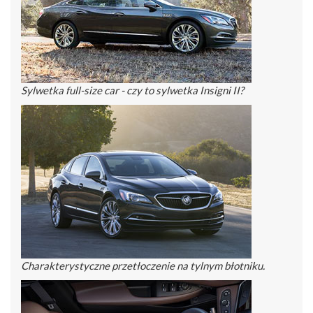
Sylwetka full-size car - czy to sylwetka Insigni II?
Charakterystyczne przetłoczenie na tylnym błotniku.