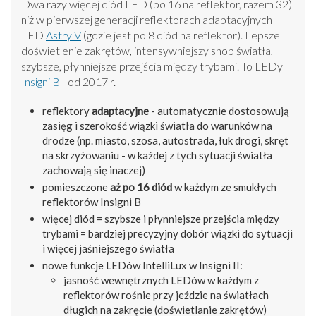
Dwa razy więcej diód LED (po 16 na reflektor, razem 32)
niż w pierwszej generacji reflektorach adaptacyjnych
LED
Astry V
(gdzie jest po 8 diód na reflektor). Lepsze
doświetlenie zakrętów, intensywniejszy snop światła,
szybsze, płynniejsze przejścia między trybami. To LEDy
Insigni B
- od 2017 r.
reflektory
adaptacyjne
- automatycznie dostosowują
zasięg i szerokość wiązki światła do warunków na
drodze (np. miasto, szosa, autostrada, łuk drogi, skręt
na skrzyżowaniu - w każdej z tych sytuacji światła
zachowają się inaczej)
pomieszczone
aż po 16 diód
w każdym ze smukłych
reflektorów Insigni B
więcej diód = szybsze i płynniejsze przejścia między
trybami = bardziej precyzyjny dobór wiązki do sytuacji
i więcej jaśniejszego światła
nowe funkcje LEDów IntelliLux w Insigni II:
jasność wewnętrznych LEDów w każdym z
reflektorów rośnie przy jeździe na światłach
długich na zakręcie (doświetlanie zakrętów)