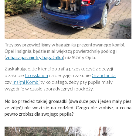
Trzy psy przewieźliśmy w bagażniku prezentowanego kombi.
Opel Insignia, będzie miał większą powierzchnię podłogi
(
zobacz parametry bagażnika
) niż SUV-y Opla.
Zaskakujące, że klienci potrafią przeskoczyć z decyzji
o zakupie
Crosslanda
na decyzję o zakupie
Grandlanda
czy
Insigni Kombi
tylko dlatego, żeby psy pupile miały
wygodnie w czasie sporadycznych podróży.
No bo przecież takiej gromadki (dwa duże psy i jeden mały pies
ze zdjęć) nie wozi się na codzień. Czego nie zrobisz, a co na
pewno zrobisz dla swojego pupila?