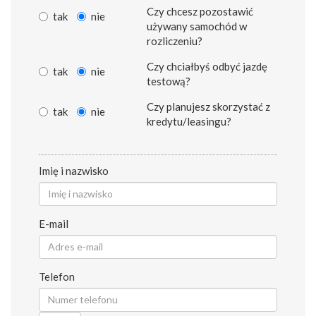
Czy chcesz pozostawić
tak
nie
używany samochód w
rozliczeniu?
Czy chciałbyś odbyć jazdę
tak
nie
testową?
Czy planujesz skorzystać z
tak
nie
kredytu/leasingu?
Imię i nazwisko
E-mail
Telefon