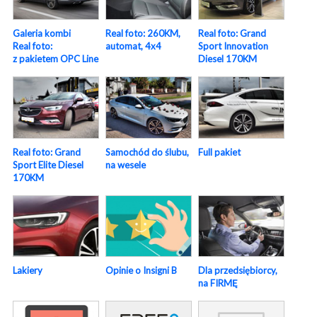
Galeria kombi
Real foto: 260KM,
Real foto: Grand
Real foto:
automat, 4x4
Sport Innovation
z pakietem OPC Line
Diesel 170KM
Real foto: Grand
Samochód do ślubu,
Full pakiet
Sport Elite Diesel
na wesele
170KM
Lakiery
Opinie o Insigni B
Dla przedsiębiorcy,
na FIRMĘ