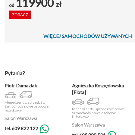
119900
zł
od
ZOBACZ
WIĘCEJ SAMOCHODÓW UŻYWANYCH
Pytania?
Piotr Damaziak
Agnieszka Rospędowska
[Flota]
Menedżer ds. sprzedaży.
Samochody nowe osobowe
Menedżer ds. sprzedaży flotowej.
i użytkowe
Samochody nowe osobowe
i użytkowe
Salon Warszawa
Salon Warszawa
tel. 609 822 122
tel. 605 990 531