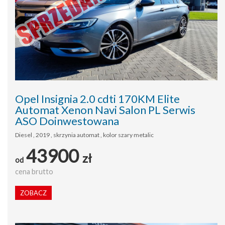
Opel Insignia 2.0 cdti 170KM Elite
Automat Xenon Navi Salon PL Serwis
ASO Doinwestowana
Diesel , 2019 , skrzynia automat , kolor szary metalic
43900
zł
od
cena brutto
ZOBACZ