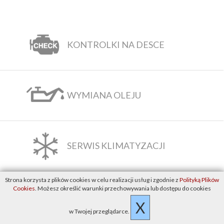
KONTROLKI NA DESCE
WYMIANA OLEJU
SERWIS KLIMATYZACJI
Strona korzysta z plików cookies w celu realizacji usług i zgodnie z
Polityką Plików
PRZYJEDŹ Z DZIECKIEM.
Cookies
. Możesz określić warunki przechowywania lub dostępu do cookies
ZOBACZ ATRAKCJE
X
w Twojej przeglądarce.