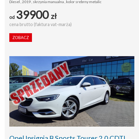
Diesel , 2019 , skrzynia manualna , kolor srebrny metalic
39900
zł
od
cena brutto (faktura vat-marża)
ZOBACZ
Opel Insignia B Sports Tourer 2,0 CDTI