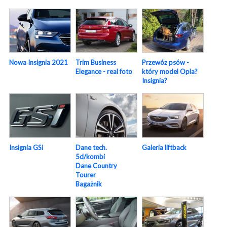
Nowa Insignia 2021
Trim Business
Przewóz psów -
Elegance - real foto
który model Opla?
Insignia?
Insignia GSi
Dane tech.
Galeria liftback
5d/kombi
Dane Country
Tourer
Bagażnik