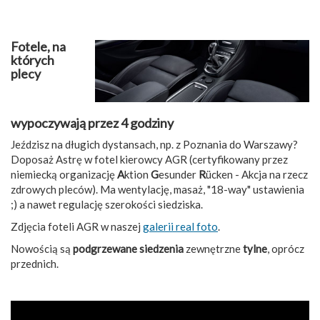
Fotele, na
których
plecy
wypoczywają przez 4 godziny
Jeździsz na długich dystansach, np. z Poznania do Warszawy?
Doposaż Astrę w fotel kierowcy AGR (certyfikowany przez
niemiecką organizację
A
ktion
G
esunder
R
ücken - Akcja na rzecz
zdrowych pleców). Ma wentylację, masaż, "18-way" ustawienia
;) a nawet regulację szerokości siedziska.
Zdjęcia foteli AGR w naszej
galerii real foto
.
Nowością są
podgrzewane siedzenia
zewnętrzne
tylne
, oprócz
przednich.