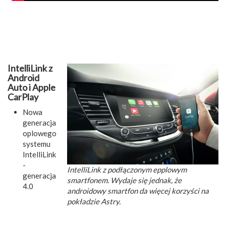
IntelliLink z
Android
Auto i Apple
CarPlay
Nowa
generacja
oplowego
systemu
IntelliLink
-
IntelliLink z podłączonym epplowym
generacja
smartfonem. Wydaje się jednak, że
4.0
androidowy smartfon da więcej korzyści na
pokładzie Astry.