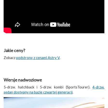
Jakie ceny?
Zobacz
podstronę z cenami Astry V
.
Wersje nadwoziowe
5-drzw. hatchback i 5-drzw. kombi (SportsTourer).
4-drzw.
sedan dostępny na bazie czwartej generacji
.