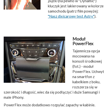
piątki
(na pewno w "Dynamic")
kluczyk jest lakierowany w kolorze
samochodu (patrz film powyżej:
"Nasz dixicarowy test Astry"
).
Moduł
PowerFlex
Tajemnicza opcja
mocowana na
konsoli środkowej
(fot.) - moduł
PowerFlex. Uchwyt
na smartfon z
kabelkiem z boku,
rozszerza się w
szerokość i długość, wiec da się podłączyć i duże Samsungi i
male iPhony.
PowerFlex może dodatkowo rozpylać zapachy w kabinie.