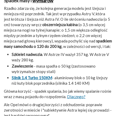
Spadek masy i
wymiarów
Rzadko zdarza się, że kolejna generacja modelu jest lżejsza i
mniejsza niż poprzednik. Tak jest w przypadku Astry V, która
jest krótsza i lżejsza niż Astra IV. O ile skróceniu nadwozia (o 5
cm) towarzyszy wręcz
obszerniejsza kabina
(o 3,5 cm więcej
miejsca na nogi na tylnej kanapie; o 1,5 cm większa odległość
między przednim a tylnym rzędem siedzeń; o 2,2 cm więcej
miejsca nad głową kierowcy), wypada pochylić się nad
spadkiem
masy samochodu o 120 do 200 kg
, w zależności od wersji, i tak:
Szkielet nadwozia
. W Astrze IV ważył 357 kg. W Astrze V
waży 280 kg.
Zawieszenie
- masa spadła o 50 kg (zastosowano
wytrzymalsze stopy stali)
Silnik 1.4 Turbo 150KM
- aluminiowy blok o 10 kg lżejszy
niż kuty blok poprzednika (silnika 1.4 140 KM)
Główna korzyść - spadek spalania, bo jak wiemy spalanie rośnie
wraz z masą pojazdu do rozpędzenia.
Dlaczego?
Ale Opel mówi o drugiej korzyści z odchudzenia: poprawie
zwrotności w mieście i "subiektywnie Astra lepiej się prowadzi -
jest bardziej responsywna".