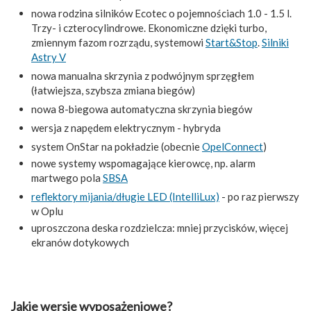
nowa rodzina silników Ecotec o pojemnościach 1.0 - 1.5 l.
Trzy- i czterocylindrowe. Ekonomiczne dzięki turbo,
zmiennym fazom rozrządu, systemowi
Start&Stop
.
Silniki
Astry V
nowa manualna skrzynia z podwójnym sprzęgłem
(łatwiejsza, szybsza zmiana biegów)
nowa 8-biegowa automatyczna skrzynia biegów
wersja z napędem elektrycznym - hybryda
system OnStar na pokładzie (obecnie
OpelConnect
)
nowe systemy wspomagające kierowcę, np. alarm
martwego pola
SBSA
reflektory mijania/długie LED (IntelliLux)
- po raz pierwszy
w Oplu
uproszczona deska rozdzielcza: mniej przycisków, więcej
ekranów dotykowych
Jakie wersje wyposażeniowe?