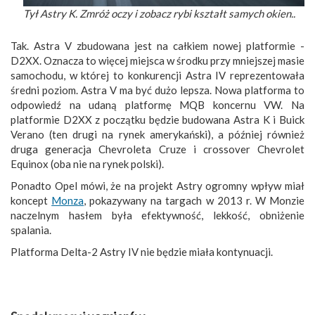
Tył Astry K. Zmróż oczy i zobacz rybi kształt samych okien..
Tak. Astra V zbudowana jest na całkiem nowej platformie -
D2XX. Oznacza to więcej miejsca w środku przy mniejszej masie
samochodu, w której to konkurencji Astra IV reprezentowała
średni poziom. Astra V ma być dużo lepsza. Nowa platforma to
odpowiedź na udaną platformę MQB koncernu VW. Na
platformie D2XX z początku będzie budowana Astra K i Buick
Verano (ten drugi na rynek amerykański), a później również
druga generacja Chevroleta Cruze i crossover Chevrolet
Equinox (oba nie na rynek polski).
Ponadto Opel mówi, że na projekt Astry ogromny wpływ miał
koncept
Monza
, pokazywany na targach w 2013 r. W Monzie
naczelnym hasłem była efektywność, lekkość, obniżenie
spalania.
Platforma Delta-2 Astry IV nie będzie miała kontynuacji.