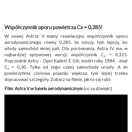
Współczynnik oporu powietrza Cx = 0,285!
W nowej Astrze V mamy rewelacyjny współczynnik oporu
aerodynamicznego równy 0,285. Im niższy, tym lepszy, bo
wtedy samochód mniej pali. Dla porównania, Astra IV ma, w
najbardziej opływowej wersji, współczynnik C
= 0,325.
x
Poprzednik Astry - Opel Kadett E GSi, model roku 1984 - miał
C
= 0,30. Tylko od tego czasu samochody urosły. A im
x
powierzchnia czołowa pojazdu większa, tym lepiej trzeba
dopracować szczegóły. Zobacz na filmie, jak to się robi:
Film: Astra V w tunelu aerodynamicznym
(co za dźwięk!)