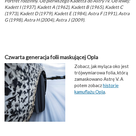
Portret rodzinny. Od pierwszego Kadetta do Astry IV. Od lewej:
Kadett I (1937), Kadett A (1962), Kadett B (1965), Kadett C
(1973), Kadett D (1979), Kadett E (1984), Astra F (1991), Astra
G (1998), Astra H (2004), Astra J (2009).
Czwarta generacja folii maskującej Opla
Zobacz, jak myląca oko jest
trójwymiarowa folia, którą
zamaskowano Astrę V. A
potem zobacz
historię
kamuflażu Opla
.