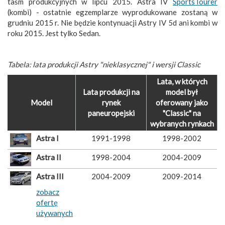
taśm produkcyjnych w lipcu 2015. Astra IV
SportsTourer
(kombi) - ostatnie egzemplarze wyprodukowane zostaną w
grudniu 2015 r. Nie będzie kontynuacji Astry IV 5d ani kombi w
roku 2015. Jest tylko Sedan.
Tabela: lata produkcji Astry "nieklasycznej" i wersji Classic
Lata, w których
Lata produkcji na
model był
Model
rynek
oferowany jako
paneuropejski
"Classic" na
wybranych rynkach
Astra I
1991-1998
1998-2002
Astra II
1998-2004
2004-2009
Astra III
2004-2009
2009-2014
zobacz
ofertę
używanych