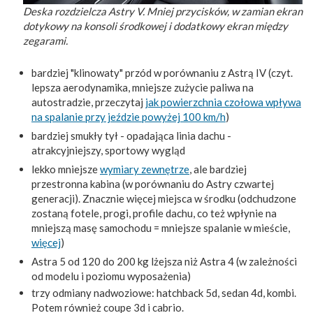
Deska rozdzielcza Astry V. Mniej przycisków, w zamian ekran
dotykowy na konsoli środkowej i dodatkowy ekran między
zegarami.
bardziej "klinowaty" przód w porównaniu z Astrą IV (czyt.
lepsza aerodynamika, mniejsze zużycie paliwa na
autostradzie, przeczytaj
jak powierzchnia czołowa wpływa
na spalanie przy jeździe powyżej 100 km/h
)
bardziej smukły tył - opadająca linia dachu -
atrakcyjniejszy, sportowy wygląd
lekko mniejsze
wymiary zewnętrze
, ale bardziej
przestronna kabina (w porównaniu do Astry czwartej
generacji). Znacznie więcej miejsca w środku (odchudzone
zostaną fotele, progi, profile dachu, co też wpłynie na
mniejszą masę samochodu = mniejsze spalanie w mieście,
więcej
)
Astra 5 od 120 do 200 kg lżejsza niż Astra 4 (w zależności
od modelu i poziomu wyposażenia)
trzy odmiany nadwoziowe: hatchback 5d, sedan 4d, kombi.
Potem również coupe 3d i cabrio.