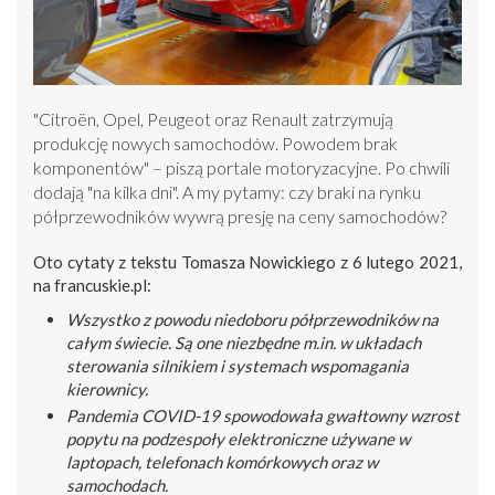
"Citroën, Opel, Peugeot oraz Renault zatrzymują
produkcję nowych samochodów. Powodem brak
komponentów" – piszą portale motoryzacyjne. Po chwili
dodają "na kilka dni". A my pytamy: czy braki na rynku
półprzewodników wywrą presję na ceny samochodów?
Oto cytaty z tekstu Tomasza Nowickiego z 6 lutego 2021,
na francuskie.pl:
Wszystko z powodu niedoboru półprzewodników na
całym świecie. Są one niezbędne m.in. w układach
sterowania silnikiem i systemach wspomagania
kierownicy.
Pandemia COVID-19 spowodowała gwałtowny wzrost
popytu na podzespoły elektroniczne używane w
laptopach, telefonach komórkowych oraz w
samochodach.