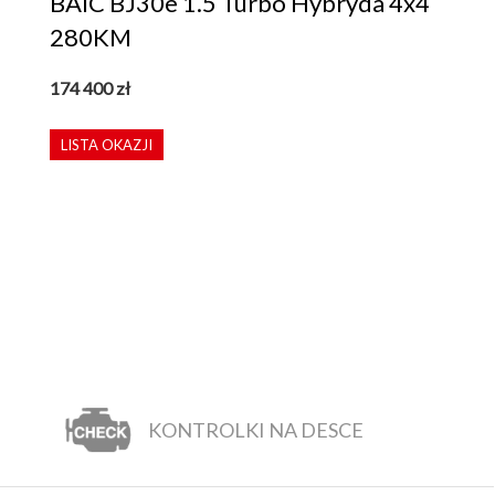
BAIC BJ30e 1.5 Turbo Hybryda 4x4
280KM
174 400
zł
LISTA OKAZJI
KONTROLKI NA DESCE