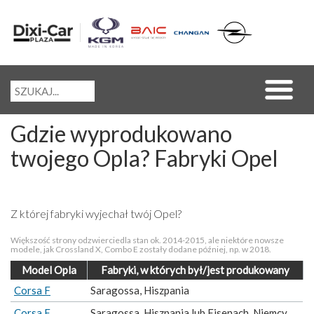
Gdzie wyprodukowano
twojego Opla? Fabryki Opel
Z której fabryki wyjechał twój Opel?
Większość strony odzwierciedla stan ok. 2014-2015, ale niektóre nowsze
modele, jak Crossland X, Combo E zostały dodane później, np. w 2018.
Model Opla
Fabryki, w których był/jest produkowany
Corsa F
Saragossa, Hiszpania
Corsa E
Saragossa, Hiszpania lub Eisenach, Niemcy