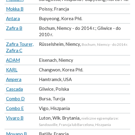
Mokka B
Poissy, Francja
Antara
Bupyeong, Korea Płd.
Zafira B
Bochum, Niemcy - do 2014 r.; Gliwice - do
2010 r.
Zafira Tourer,
Rüsselsheim, Niemcy,
Bochum, Niemcy - do 2014 r.
Zafira C
ADAM
Eisenach, Niemcy
KARL
Changwon, Korea Płd.
Ampera
Hamtramck, USA
Cascada
Gliwice, Polska
Combo D
Bursa, Turcja
Combo E
Vigo, Hiszpania
Vivaro B
Luton, Wlk. Brytania,
nieliczne egzemplarze:
Sandouville, Francja lub Barcelona, Hiszpania
Movano B
Batilly, Francja