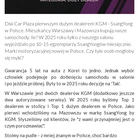
Dixi-Car Plaza pierwszym dużym dealerem KGM - SsangYong
w Polsce. Mieszkańcy Warszawy i Mazowsza kupują nasze
samochody. Ile? W 2025 roku tylko z naszego salonu
wyjeżdżało po 10-15 egzemplarzy SsangYongów miesięcznie.
Marki motoryzacyjnej nowej w Polsce. Czy tyle osób mogłoby
się mylić?
Gwarancja 5 lat na auta z Korei to jedno. Jednak wybór
człowiek podejmuje po dotknięciu samochodu w salonie
i po jeździe próbnej. Były to w 2025 roku decyzje na 'Tak'.
W Warszawie jest dwóch dealerów KGM (dodatkowo jeszcze
dwa autoryzowane serwisy). W 2025 roku byliśmy Top 1
dealerem w stolicy i Top 1 dużym dealerem w Polsce. Jako
pierwsi wchodziliśmy na Mazowszu w markę SsangYong by
KGM. Słyszeliśmy od klientów, że "z wami przynajmniej jest o
czym porozmawiać".
Stoimy na pudle - z mniej znanym w Polsce, choć bardzo