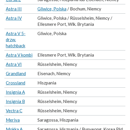
Astra III
Gliwice, Polska
/ Bochum, Niemcy
Astra IV
Gliwice, Polska / Rüsselsheim, Niemcy /
Ellesmere Port, Wlk. Brytania
Astra V 5-
Gliwice, Polska
drzw.
hatchback
Astra V kombi
Ellesmere Port, Wlk. Brytania
Astra VI
Rüsselsheim, Niemcy
Grandland
Eisenach, Niemcy
Crossland
Hiszpania
Insignia A
Rüsselsheim, Niemcy
Insignia B
Rüsselsheim, Niemcy
Vectra C
Rüsselsheim, Niemcy
Meriva
Saragossa, Hiszpania
Mokka A
Saragossa, Hiszpania / Bupyeong, Korea Płd.