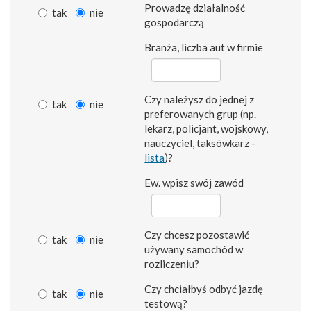
Prowadzę działalność
tak
nie
gospodarczą
Branża, liczba aut w firmie
Czy należysz do jednej z
tak
nie
preferowanych grup (np.
lekarz, policjant, wojskowy,
nauczyciel, taksówkarz -
lista
)?
Ew. wpisz swój zawód
Czy chcesz pozostawić
tak
nie
używany samochód w
rozliczeniu?
Czy chciałbyś odbyć jazdę
tak
nie
testową?