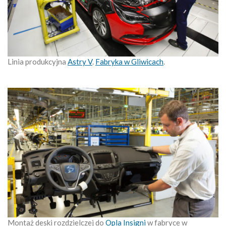
Linia produkcyjna
Astry V
.
Fabryka w Gliwicach
.
Montaż deski rozdzielczej do
Opla Insigni
w fabryce w