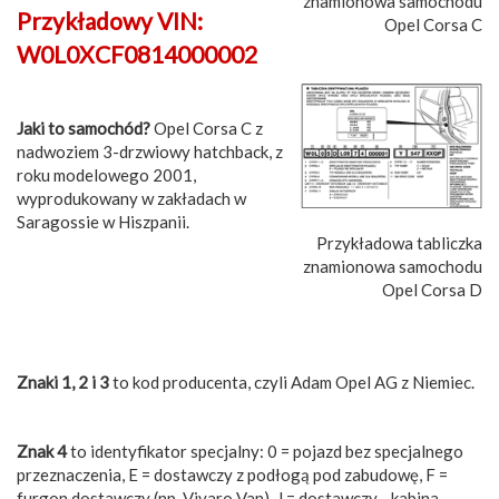
znamionowa samochodu
Przykładowy VIN:
Opel Corsa C
W0L0XCF0814000002
Jaki to samochód?
Opel Corsa C z
nadwoziem 3-drzwiowy hatchback, z
roku modelowego 2001,
wyprodukowany w zakładach w
Saragossie w Hiszpanii.
Przykładowa tabliczka
znamionowa samochodu
Opel Corsa D
Znaki 1, 2 i 3
to kod producenta, czyli Adam Opel AG z Niemiec.
Znak 4
to identyfikator specjalny: 0 = pojazd bez specjalnego
przeznaczenia, E = dostawczy z podłogą pod zabudowę, F =
furgon dostawczy (np. Vivaro Van), J = dostawczy - kabina