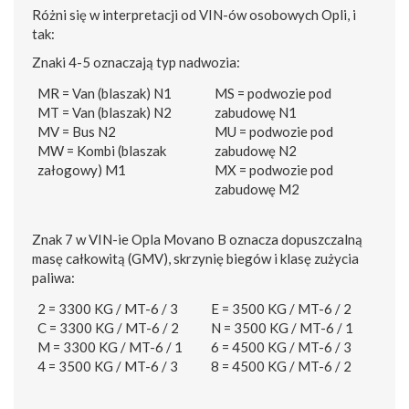
Różni się w interpretacji od VIN-ów osobowych Opli, i
tak:
Znaki 4-5 oznaczają typ nadwozia:
MR = Van (blaszak) N1
MS = podwozie pod
MT = Van (blaszak) N2
zabudowę N1
MV = Bus N2
MU = podwozie pod
MW = Kombi (blaszak
zabudowę N2
załogowy) M1
MX = podwozie pod
zabudowę M2
Znak 7 w VIN-ie Opla Movano B oznacza dopuszczalną
masę całkowitą (GMV), skrzynię biegów i klasę zużycia
paliwa:
2 = 3300 KG / MT-6 / 3
E = 3500 KG / MT-6 / 2
C = 3300 KG / MT-6 / 2
N = 3500 KG / MT-6 / 1
M = 3300 KG / MT-6 / 1
6 = 4500 KG / MT-6 / 3
4 = 3500 KG / MT-6 / 3
8 = 4500 KG / MT-6 / 2