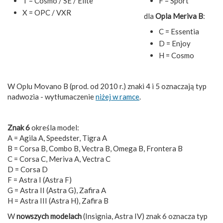
T = Cosmo / SE / Elite
F = Sport
X = OPC / VXR
dla
Opla Meriva B
:
C = Essentia
D = Enjoy
H = Cosmo
W Oplu Movano B (prod. od 2010 r.) znaki 4 i 5 oznaczają typ
nadwozia - wytłumaczenie
niżej w ramce
.
Znak 6
określa model:
A = Agila A, Speedster, Tigra A
B = Corsa B, Combo B, Vectra B, Omega B, Frontera B
C = Corsa C, Meriva A, Vectra C
D = Corsa D
F = Astra I (Astra F)
G = Astra II (Astra G), Zafira A
H = Astra III (Astra H), Zafira B
W
nowszych modelach
(Insignia, Astra IV) znak 6 oznacza typ