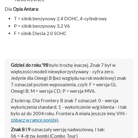
Dla
Opla Antara
:
T = silnik benzynowy 2.4 DOHC, 4-cylindrowy
P = silnik benzynowy 3.2 V6
F = silnik Diesla 2.0 SOHC
Gdzieś do roku '98
było trochę inaczej. Znak 7 był w
większości modeli niewykorzystywany - cyfra zero.
Jedynie dla Omegi B (bez względu na rok modelowy) znak
7 oznaczał poziom wyposażenia, czyli: F = wersja GL
Omegi B; M = wersja CD; P = wersja MV6.
Z kolei np. Dla Frontery B znak 7 oznaczał: 0 - wersja
wykończenia standard; 1 - wykończenie w/g klienta - i tak
było aż do 2004 roku. Frontera A miała jeszcze inny VIN -
zobacz w ramce poniżej
.
Znak 8 i 9
oznaczały wersję nadwoziową. I tak:
06 = 4-drzw. kombi (Combo Tour)