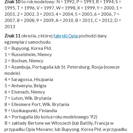
Znak 10
to rok modelowy: N = 1992, P = 1993, R = 1994, S =
1995, T = 1996, V = 1997, W = 1998, X = 1999, Y = 2000, 1 =
2001, 2 = 2002, 3 = 2003, 4 = 2004, 5 = 2005, 6 = 2006, 7 =
2007, 8 = 2008, 9 = 2009, A = 2010, B = 2011, C = 2012, D =
2013
Znak 11
określa, z której
fabryki Opla
pochodzi dany
egzemplarz samochodu:
0 = Bupyong, Korea Płd.
1 = Russelsheim, Niemcy
2 = Bochum, Niemcy
3 = Azambuja, Portugalia lub St. Petersburg, Rosja (nowsze
modele)
4 = Saragossa, Hiszpania
5 = Antwerpia, Belgia
6 = Eisenach, Niemcy
7 = Luton, Wlk. Brytania
8 = Ellesmere Port, Wlk. Brytania
9 = Uusikaupunki, Finlandia
A = Portugalia (do końca roku modelowego '92)
B = zakłady Bertone we Włoszech (lub Batilly, Francja w
przypadku Opla Movano; lub Bupyong, Korea Płd. w przypadku