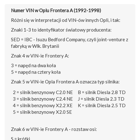
Numer VIN w Oplu Frontera A (1992-1998)
Różni się w interpretacji od VIN-ów innych Opli, i tak:
Znaki 1-3 to identyfikator światowy producenta:
SED = IBC - Isuzu Bedford Company, czyli joint-venture z
fabryką w Wlk. Brytanii
Znak 4 w VIN-ie Frontery A:
3 = napęd na dwa koła
5 = napęd na cztery koła
Znak 5 w VIN-ie Opla Frontera A oznacza typ silnika:
2 = silnik benzynowy C2.0 NE
B = silnik Diesla 2.8 TD
3 = silnik benzynowy C2.4 NE
J = silnik Diesla 2.3 TD
4 = silnik benzynowy X2.2 XE
K = silnik Diesla 2.5 TD
5 = silnik benzynowy X2.0 SE
Znak 6 w VIN-ie Frontery A - rozstaw osi:
S = krótki