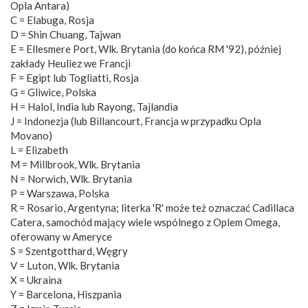
Opla Antara)
C = Elabuga, Rosja
D = Shin Chuang, Tajwan
E = Ellesmere Port, Wlk. Brytania (do końca RM '92), później
zakłady Heuliez we Francji
F = Egipt lub Togliatti, Rosja
G = Gliwice, Polska
H = Halol, India lub Rayong, Tajlandia
J = Indonezja (lub Billancourt, Francja w przypadku Opla
Movano)
L = Elizabeth
M = Millbrook, Wlk. Brytania
N = Norwich, Wlk. Brytania
P = Warszawa, Polska
R = Rosario, Argentyna; literka 'R' może też oznaczać Cadillaca
Catera, samochód mający wiele wspólnego z Oplem Omega,
oferowany w Ameryce
S = Szentgotthard, Węgry
V = Luton, Wlk. Brytania
X = Ukraina
Y = Barcelona, Hiszpania