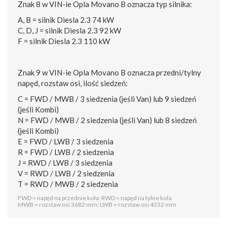
Znak 8 w VIN-ie Opla Movano B oznacza typ silnika:
A, B = silnik Diesla 2.3 74 kW
C, D, J = silnik Diesla 2.3 92 kW
F = silnik Diesla 2.3 110 kW
Znak 9 w VIN-ie Opla Movano B oznacza przedni/tylny
napęd, rozstaw osi, ilość siedzeń:
C = FWD / MWB / 3 siedzenia (jeśli Van) lub 9 siedzeń
(jeśli Kombi)
N = FWD / MWB / 2 siedzenia (jeśli Van) lub 8 siedzeń
(jeśli Kombi)
E = FWD / LWB / 3 siedzenia
R = FWD / LWB / 2 siedzenia
J = RWD / LWB / 3 siedzenia
V = RWD / LWB / 2 siedzenia
T = RWD / MWB / 2 siedzenia
FWD = napęd na przednie koła; RWD = napęd na tylne koła
MWB = rozstaw osi 3682 mm; LWB = rozstaw osi 4332 mm