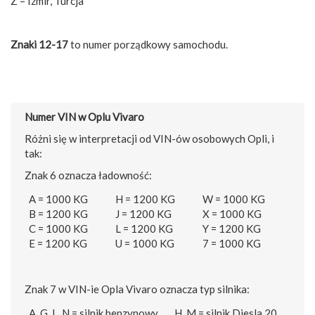
Z = Izmir, Turcja
Znaki 12-17
to numer porządkowy samochodu.
Numer VIN w Oplu Vivaro
Różni się w interpretacji od VIN-ów osobowych Opli, i
tak:
Znak 6 oznacza ładowność:
A = 1000 KG
H = 1200 KG
W = 1000 KG
B = 1200 KG
J = 1200 KG
X = 1000 KG
C = 1000 KG
L = 1200 KG
Y = 1200 KG
E = 1200 KG
U = 1000 KG
7 = 1000 KG
Znak 7 w VIN-ie Opla Vivaro oznacza typ silnika:
A, G, L, N = silnik benzynowy
H, M = silnik Diesla 20