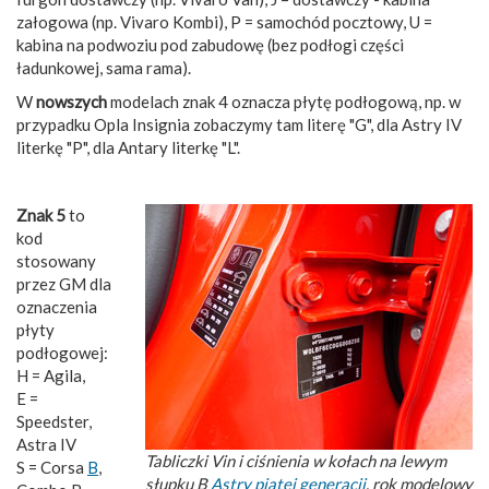
załogowa (np. Vivaro Kombi), P = samochód pocztowy, U =
kabina na podwoziu pod zabudowę (bez podłogi części
ładunkowej, sama rama).
W
nowszych
modelach znak 4 oznacza płytę podłogową, np. w
przypadku Opla Insignia zobaczymy tam literę "G", dla Astry IV
literkę "P", dla Antary literkę "L".
Znak 5
to
kod
stosowany
przez GM dla
oznaczenia
płyty
podłogowej:
H = Agila,
E =
Speedster,
Astra IV
Tabliczki Vin i ciśnienia w kołach na lewym
S = Corsa
B
,
słupku B
Astry piątej generacji
, rok modelowy