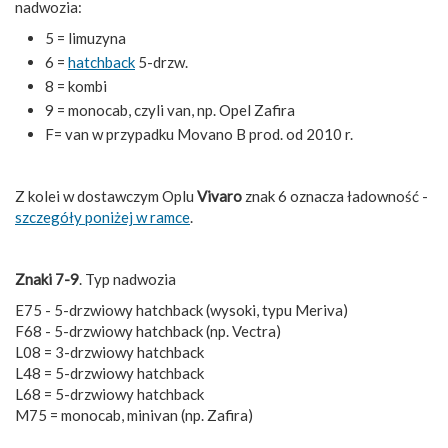
nadwozia:
5 = limuzyna
6 =
hatchback
5-drzw.
8 = kombi
9 = monocab, czyli van, np. Opel Zafira
F= van w przypadku Movano B prod. od 2010 r.
Z kolei w dostawczym Oplu
Vivaro
znak 6 oznacza ładowność -
szczegóły poniżej w ramce
.
Znaki 7-9
. Typ nadwozia
E75 - 5-drzwiowy hatchback (wysoki, typu Meriva)
F68 - 5-drzwiowy hatchback (np. Vectra)
L08 = 3-drzwiowy hatchback
L48 = 5-drzwiowy hatchback
L68 = 5-drzwiowy hatchback
M75 = monocab, minivan (np. Zafira)