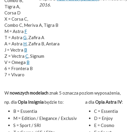
Combo B,
2016.
Tigra A,
Corsa D
X = Corsa C,
Combo C, Meriva A, Tigra B
M = Astra
F
T = Astra
G
, Zafira A
A = Astra
H
, Zafira B, Antara
J = Vectra
B
Z = Vectra
C
, Signum
V = Omega
B
6 = Frontera B
7 = Vivaro
W
nowszych modelach
znak 5 oznacza poziom wyposażenia,
np. dla
Opla Insignia
będzie to:
a dla
Opla Astra IV
:
B = Essentia
C = Essentia
M = Edition / Elegance / Exclusiv
D = Enjoy
S = Sport / SRI
E = Cosmo