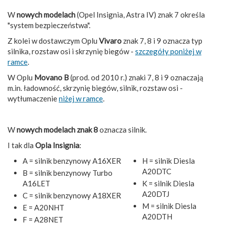
W
nowych modelach
(Opel Insignia, Astra IV) znak 7 określa
"system bezpieczeństwa".
Z kolei w dostawczym Oplu
Vivaro
znak 7, 8 i 9 oznacza typ
silnika, rozstaw osi i skrzynię biegów -
szczegóły poniżej w
ramce
.
W Oplu
Movano B
(prod. od 2010 r.) znaki 7, 8 i 9 oznaczają
m.in. ładowność, skrzynię biegów, silnik, rozstaw osi -
wytłumaczenie
niżej w ramce
.
W
nowych modelach znak 8
oznacza silnik.
I tak dla
Opla Insignia
:
A = silnik benzynowy A16XER
H = silnik Diesla
A20DTC
B = silnik benzynowy Turbo
A16LET
K = silnik Diesla
A20DTJ
C = silnik benzynowy A18XER
M = silnik Diesla
E = A20NHT
A20DTH
F = A28NET