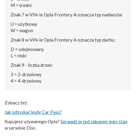
M = średni
Znak 7 w VIN-ie Opla Frontery A oznacza typ nadwozia:
U = użytkowy
W = wagon
Znak 8 w VIN-ie Opla Frontery A oznacza typ dachu:
D = odejmowany
L = niski
Znak 9 - liczba drzwi:
2 = 2-drzwiowy
4 = 4-drzwiowy
Zobacz też:
Jak odzyskać kody Car Pass?
Kupujesz używanego Opla?
Sprawdź przed zakupem jego stan
w serwisie Dixi.