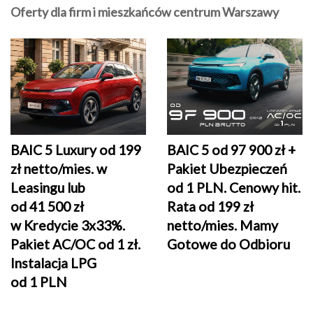
Oferty dla firm i mieszkańców centrum Warszawy
BAIC 5 Luxury od 199
BAIC 5 od 97 900 zł +
zł netto/mies. w
Pakiet Ubezpieczeń
Leasingu lub
od 1 PLN. Cenowy hit.
od 41 500 zł
Rata od 199 zł
w Kredycie 3x33%.
netto/mies. Mamy
Pakiet AC/OC od 1 zł.
Gotowe do Odbioru
Instalacja LPG
od 1 PLN