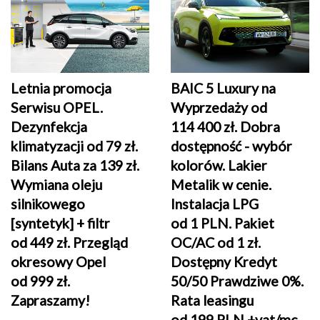
Letnia promocja
BAIC 5 Luxury na
Serwisu OPEL.
Wyprzedaży od
Dezynfekcja
114 400 zł. Dobra
klimatyzacji od 79 zł.
dostępność - wybór
Bilans Auta za 139 zł.
kolorów. Lakier
Wymiana oleju
Metalik w cenie.
silnikowego
Instalacja LPG
[syntetyk] + filtr
od 1 PLN. Pakiet
od 449 zł
. Przegląd
OC/AC od 1 zł.
okresowy Opel
Dostępny Kredyt
od 999 zł.
50/50 Prawdziwe 0%.
Zapraszamy!
Rata leasingu
od 199 PLN +vat/mc.