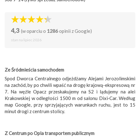
4,3
(w oparciu o
1286
opinii z Google)
stan na lipiec 2026
Ze Śródmieścia samochodem
Spod Dworca Centralnego odjeżdżamy Alejami Jerozolimskimi
na zachód, by po chwili wpaść na drogę krajową-ekspresową nr
7. Na węźle Opacz przeskakujemy na S2 i lądujemy na alei
Krakowskiej w odległości 1500 m od salonu Dixi‑Car. Według
map Google, przy sprzyjających warunkach ruchu, jest to 15
minut drogi z centrum stolicy.
Z Centrum po Opla transportem publicznym