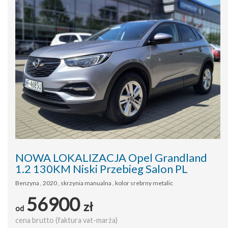
NOWA LOKALIZACJA Opel Grandland
1.2 130KM Niski Przebieg Salon PL
Benzyna , 2020 , skrzynia manualna , kolor srebrny metalic
56900
zł
od
cena brutto (faktura vat-marża)