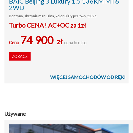
BAIC Beijing 3 Luxury 1.5 136KM MT6
2WD
Benzyna, skrzynia manualna, kolor Biały perłowy, '2025
Turbo CENA ! AC+OC za 1zł
74 900
zł
Cena
cena brutto
ZOBACZ
WIĘCEJ SAMOCHODÓW OD RĘKI
Używane