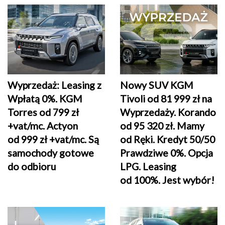
Wyprzedaż: Leasing z
Nowy SUV KGM
Wpłatą 0%. KGM
Tivoli od 81 999 zł na
Torres od 799 zł
Wyprzedaży. Korando
+vat/mc. Actyon
od 95 320 zł. Mamy
od 999 zł +vat/mc. Są
od Ręki. Kredyt 50/50
samochody gotowe
Prawdziwe 0%. Opcja
do odbioru
LPG. Leasing
od 100%. Jest wybór!