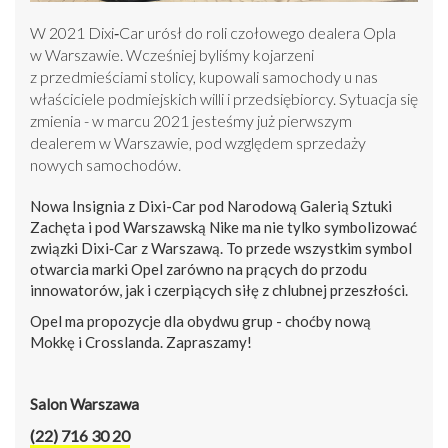
W 2021 Dixi‑Car urósł do roli czołowego dealera Opla
w Warszawie. Wcześniej byliśmy kojarzeni
z przedmieściami stolicy, kupowali samochody u nas
właściciele podmiejskich willi i przedsiębiorcy. Sytuacja się
zmienia - w marcu 2021 jesteśmy już pierwszym
dealerem w Warszawie, pod względem sprzedaży
nowych samochodów.
Nowa Insignia z Dixi-Car pod Narodową Galerią Sztuki
Zachęta i pod Warszawską Nike ma nie tylko symbolizować
związki Dixi‑Car z Warszawą. To przede wszystkim symbol
otwarcia marki Opel zarówno na prących do przodu
innowatorów, jak i czerpiących siłę z chlubnej przeszłości.
Opel ma propozycje dla obydwu grup - choćby nową
Mokkę i Crosslanda. Zapraszamy!
Salon Warszawa
(22) 716 30 20