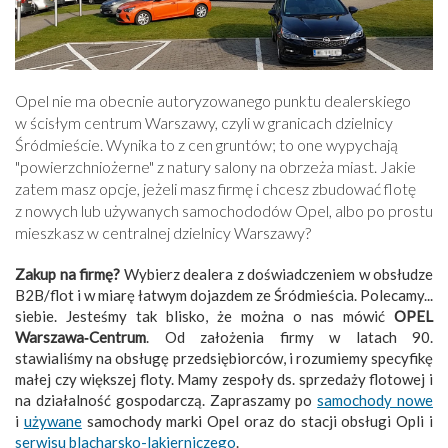
Opel nie ma obecnie autoryzowanego punktu dealerskiego
w ścisłym centrum Warszawy, czyli w granicach dzielnicy
Śródmieście. Wynika to z cen gruntów; to one wypychają
"powierzchniożerne" z natury salony na obrzeża miast. Jakie
zatem masz opcje, jeżeli masz firmę i chcesz zbudować flotę
z nowych lub używanych samochododów Opel, albo po prostu
mieszkasz w centralnej dzielnicy Warszawy?
Zakup na firmę?
Wybierz dealera z doświadczeniem w obsłudze
B2B/flot i w miarę łatwym dojazdem ze Śródmieścia. Polecamy...
siebie. Jesteśmy tak blisko, że można o nas mówić
OPEL
Warszawa‑Centrum
. Od założenia firmy w latach 90.
stawialiśmy na obsługę przedsiębiorców, i rozumiemy specyfikę
małej czy większej floty. Mamy zespoły ds. sprzedaży flotowej i
na działalność gospodarczą. Zapraszamy po
samochody nowe
i
używane
samochody marki Opel oraz do stacji obsługi Opli i
serwisu blacharsko-lakierniczego
.