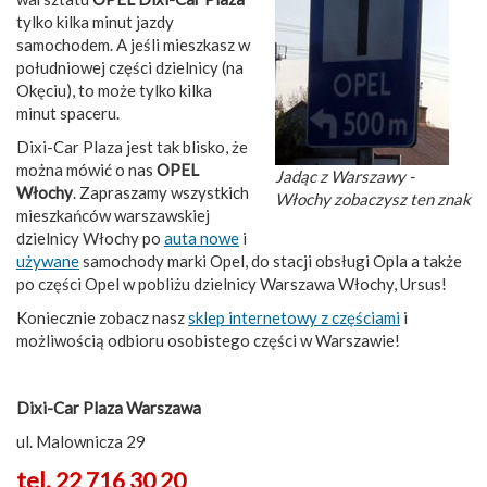
tylko kilka minut jazdy
samochodem. A jeśli mieszkasz w
południowej części dzielnicy (na
Okęciu), to może tylko kilka
minut spaceru.
Dixi-Car Plaza jest tak blisko, że
można mówić o nas
OPEL
Jadąc z Warszawy -
Włochy
. Zapraszamy wszystkich
Włochy zobaczysz ten znak
mieszkańców warszawskiej
dzielnicy Włochy po
auta nowe
i
używane
samochody marki Opel, do stacji obsługi Opla a także
po części Opel w pobliżu dzielnicy Warszawa Włochy, Ursus!
Koniecznie zobacz nasz
sklep internetowy z częściami
i
możliwością odbioru osobistego części w Warszawie!
Dixi-Car Plaza Warszawa
ul. Malownicza 29
tel. 22 716 30 20