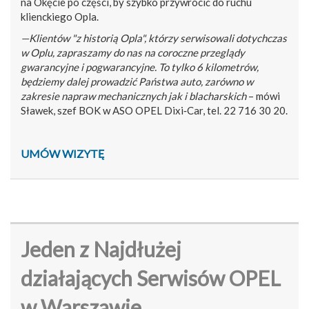
na Okęcie po części, by szybko przywrócić do ruchu
klienckiego Opla.
—Klientów "z historią Opla", którzy serwisowali dotychczas
w Oplu, zapraszamy do nas na coroczne przeglądy
gwarancyjne i pogwarancyjne. To tylko 6 kilometrów,
będziemy dalej prowadzić Państwa auto, zarówno w
zakresie napraw mechanicznych jak i blacharskich
– mówi
Sławek, szef BOK w ASO OPEL Dixi‑Car, tel. 22 716 30 20.
UMÓW WIZYTĘ
Jeden z Najdłużej
działających Serwisów OPEL
w Warszawie