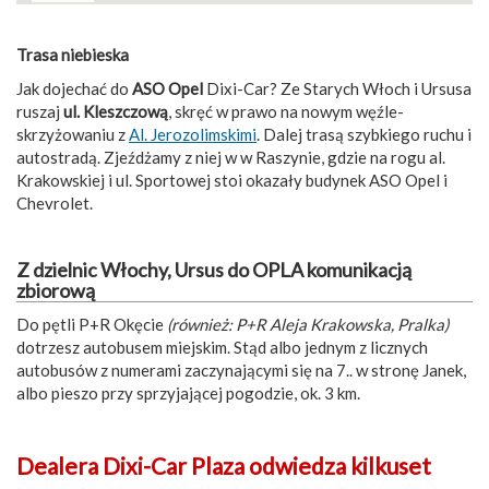
Trasa niebieska
Jak dojechać do
ASO Opel
Dixi-Car? Ze Starych Włoch i Ursusa
ruszaj
ul. Kleszczową
, skręć w prawo na nowym węźle-
skrzyżowaniu z
Al. Jerozolimskimi
. Dalej trasą szybkiego ruchu i
autostradą. Zjeźdżamy z niej w w Raszynie, gdzie na rogu al.
Krakowskiej i ul. Sportowej stoi okazały budynek ASO Opel i
Chevrolet.
Z dzielnic Włochy, Ursus do OPLA komunikacją
zbiorową
Do pętli P+R Okęcie
(również: P+R Aleja Krakowska, Pralka)
dotrzesz autobusem miejskim. Stąd albo jednym z licznych
autobusów z numerami zaczynającymi się na 7.. w stronę Janek,
albo pieszo przy sprzyjającej pogodzie, ok. 3 km.
Dealera Dixi-Car Plaza odwiedza kilkuset