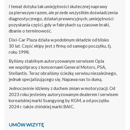
I temat dotyka tak umiejętności skutecznej naprawy
za pierwszym razem, ale przede wszystkim doświadczenia
diagnostycznego, działań prewencyjnych, umiejętności
pozyskania części, gdy w fabrykach są czasowe braki,
dbanie o terminowość.
Dixi-Car Plaza działa w podobnym składzie od blisko
30 lat. Część ekipy jest z firmą od samego początku, tj.
roku 1998.
Byliśmy stabilnym autoryzowanym serwisem Opla
we współpracy z koncernami General Motors, PSA,
Stellantis. Teraz obraliśmy ścieżkę serwisu niezależnego,
jednak specjalizującego się. Napawa nas to dumą.
Jednocześnie idziemy z duchem zmian w motoryzacji. Od
2023 roku jesteśmy autoryzowanym dealerem i serwisem
koreańskiej marki Ssangyong by KGM, a od początku
2024 r. także chińskiej marki BAIC.
UMÓW WIZYTĘ