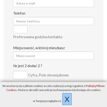
Telefon
Preferowana godzina kontaktu
Miejscowość, w której mieszkasz
Ile jest 2 dodać 2 ?
Cyfrą. Pole obowiązkowe.
Strona korzysta z plików cookies w celu realizacji usług i zgodnie z
Polityką Plików
Naciskając przycisk "Wyślij" potwierdzasz
Cookies
. Możesz określić warunki przechowywania lub dostępu do cookies
zapoznanie się z treścią
Informacji dotyczących
X
przetwarzania danych osobowych
.
w Twojej przeglądarce.