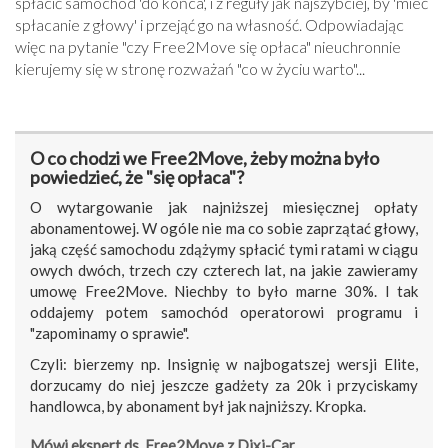
spłacić samochód 'do końca', i z reguły jak najszybciej, by 'mieć
spłacanie z głowy' i przejąć go na własność. Odpowiadając
więc na pytanie "czy Free2Move się opłaca" nieuchronnie
kierujemy się w stronę rozważań "co w życiu warto"...
O co chodzi we Free2Move, żeby można było
powiedzieć, że "się opłaca"?
O wytargowanie jak najniższej miesięcznej opłaty
abonamentowej. W ogóle nie ma co sobie zaprzątać głowy,
jaką część samochodu zdążymy spłacić tymi ratami w ciągu
owych dwóch, trzech czy czterech lat, na jakie zawieramy
umowę Free2Move. Niechby to było marne 30%. I tak
oddajemy potem samochód operatorowi programu i
"zapominamy o sprawie".
Czyli: bierzemy np. Insignię w najbogatszej wersji Elite,
dorzucamy do niej jeszcze gadżety za 20k i przyciskamy
handlowca, by abonament był jak najniższy. Kropka.
Mówi ekspert ds. Free2Move z Dixi-Car