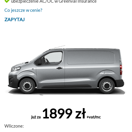
ubezpieczenie AC/OC w Greenval Insurance
Co jeszcze w cenie?
ZAPYTAJ
1899 zł
już za
+vat/mc
Wliczone: