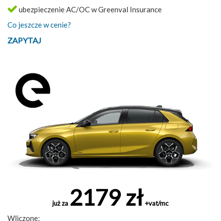
ubezpieczenie AC/OC w Greenval Insurance
Co jeszcze w cenie?
ZAPYTAJ
2179 zł
już za
+vat/mc
Wliczone: