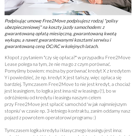
Podpisując umowę Free2Move podpisujesz rodzaj "polisy
ubezpieczeniowej" na koszty jazdy samochodem: z
gwarantowaną opłatą miesięczną, gwarantowaną kwotą
wykupu, a nawet gwarantowanymi kosztami serwisu i
gwarantowaną ceną OC/AC w kolejnych latach.
Kłopot z pytaniem "czy się opłaca?" w przypadku Free2Move
Lease polega na tym, że nie ma go z czym porównać.
Pomyślmy bowiem: można by porównać kredyt X z kredytem
Y i powiedzieć, że np. kredyt X jest tańszy, więc opłaca się
bardziej. Tymczasem Free2Move to nie jest kredyt, a chociaż
jest leasingiem, to logika jest inna niż w leasingu (!), bo w
odróżnieniu od kredytu i leasingu naszym celem
przy Free2Move jest spłacić samochód 'w jak najmniejszym
stopniu' w czasie np. 3-letniego kontraktu, zanim oddamy nasz
pojazd z powrotem operatorowi programu :)
Tymczasem logika kredytu i klasycznego leasingu jest inna: