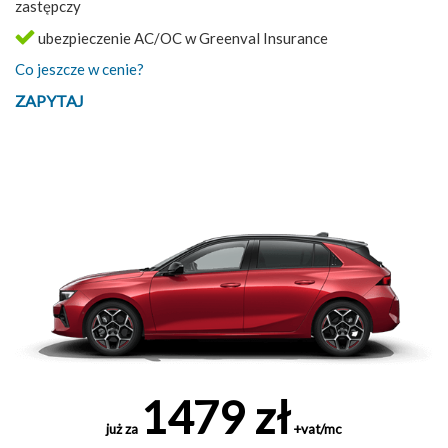
zastępczy
ubezpieczenie AC/OC w Greenval Insurance
Co jeszcze w cenie?
ZAPYTAJ
1479 zł
już za
+vat/mc