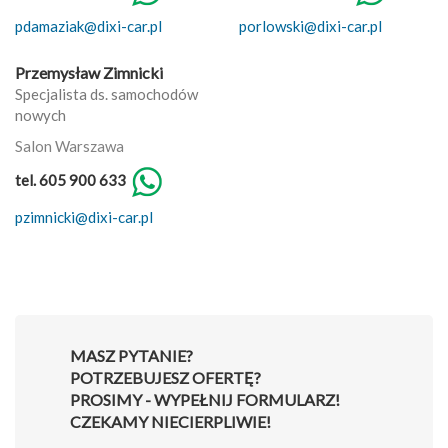
pdamaziak@dixi-car.pl
porlowski@dixi-car.pl
Przemysław Zimnicki
Specjalista ds. samochodów
nowych
Salon Warszawa
tel. 605 900 633
pzimnicki@dixi-car.pl
MASZ PYTANIE?
POTRZEBUJESZ OFERTĘ?
PROSIMY - WYPEŁNIJ FORMULARZ!
CZEKAMY NIECIERPLIWIE!