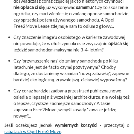
doświadczasz coraz częściej jak to niektórych czynności
nie opłaca ci się
już wykonywać
samemu
? Czy to skoszenie
ogródka, czy martwienie się o zmianę opon w samochodzie,
czy sprzedaż potem używanego samochodu. A Opel
Free2Move Lease zdejmuje nam to odium z głowy...
Czy znaczenie image'u osobistego w karierze zawodowej
nie powoduje, że w dłuższym okresie zwyczajnie
opłaca się
jeździć samochodem maksymalnie 3-4-letnim?
Czy 'przymuszenie nas' do zmiany samochodu po kilku
latach, nie jest de facto czymś pozytywnym? Choćby
dlatego, że dostaniemy w zamian "nową zabawkę", zapewne
bardziej ekologiczną, zrywniejszą, ciekawiej wyposażoną?
Czy coraz bardziej zadbana przestrzeń publiczna, nowe
osiedla o lepszej niż wcześniej architekturze, nie wołają też
o lepsze, czystsze, ładniejsze samochody? A takie
zapewnia Free2Move, w myśl zasady "zawsze jeżdżę
nowym"...
Jeśli oczekujesz jednak
wymiernych korzyści
- przeczytaj o
rabatach w Opel Free2Move
.