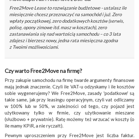
Free2Move Lease to rozwiązanie budżetowe - ustalasz ile
miesięcznie chcesz przeznaczyć na samochód i już. Zero
wpłaty początkowej, zero dodatkowych kosztów (serwis,
polisę, opony zimowe itd. masz w kosztach), zero
zastanawiania się nad wartością samochodu – co 3 lata
zdajesz i bierzesz nowy, jedna rata miesięczna zgodna
z Twoimi możliwościami
.
Czy warto Free2Move na firmę?
Przy zakupie samochodu na firmę twarde argumenty finansowe
mają jednak znaczenie. Czyli ile VAT-u odzyskamy i ile kosztów
sobie wygenerujemy? We Free2Move, zasady 'podatkowe' są
takie same, jak przy leasingu operacyjnym, czyli vat odliczamy
w 100% lub w 50%, w zależności od tego, czy pojazd jest
użytkowany tylko w firmie, czy użytkowanie mieszane
(służbowo + prywatnie). Ratę możemy też wrzucać w koszty (o
ile mamy KPiR, a nie ryczałt).
Pewnym uproszczeniem przy Free2Move jest liczba faktur.