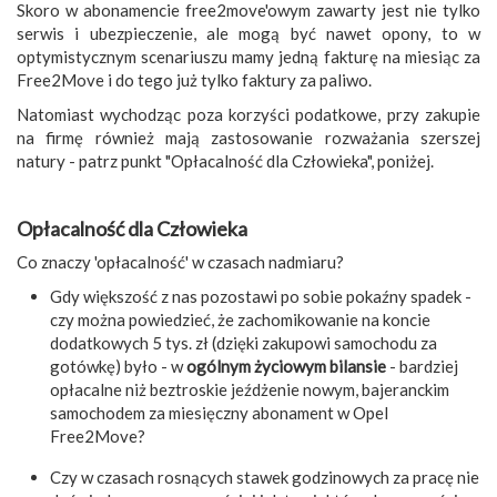
Skoro w abonamencie free2move'owym zawarty jest nie tylko
serwis i ubezpieczenie, ale mogą być nawet opony, to w
optymistycznym scenariuszu mamy jedną fakturę na miesiąc za
Free2Move i do tego już tylko faktury za paliwo.
Natomiast wychodząc poza korzyści podatkowe, przy zakupie
na firmę również mają zastosowanie rozważania szerszej
natury - patrz punkt "Opłacalność dla Człowieka", poniżej.
Opłacalność dla Człowieka
Co znaczy 'opłacalność' w czasach nadmiaru?
Gdy większość z nas pozostawi po sobie pokaźny spadek -
czy można powiedzieć, że zachomikowanie na koncie
dodatkowych 5 tys. zł (dzięki zakupowi samochodu za
gotówkę) było - w
ogólnym życiowym bilansie
- bardziej
opłacalne niż beztroskie jeźdżenie nowym, bajeranckim
samochodem za miesięczny abonament w Opel
Free2Move?
Czy w czasach rosnących stawek godzinowych za pracę nie