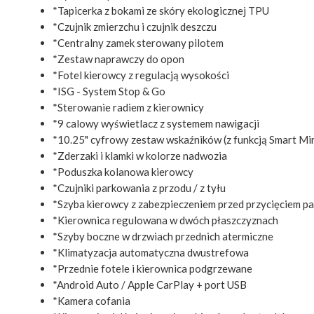
*Tapicerka z bokami ze skóry ekologicznej TPU
*Czujnik zmierzchu i czujnik deszczu
*Centralny zamek sterowany pilotem
*Zestaw naprawczy do opon
*Fotel kierowcy z regulacją wysokości
*ISG - System Stop & Go
*Sterowanie radiem z kierownicy
*9 calowy wyświetlacz z systemem nawigacji
*10.25" cyfrowy zestaw wskaźników (z funkcją Smart Mi
*Zderzaki i klamki w kolorze nadwozia
*Poduszka kolanowa kierowcy
*Czujniki parkowania z przodu / z tyłu
*Szyba kierowcy z zabezpieczeniem przed przycięciem p
*Kierownica regulowana w dwóch płaszczyznach
*Szyby boczne w drzwiach przednich atermiczne
*Klimatyzacja automatyczna dwustrefowa
*Przednie fotele i kierownica podgrzewane
*Android Auto / Apple CarPlay + port USB
*Kamera cofania