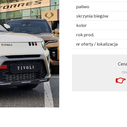
paliwo
skrzynia biegów
kolor
rok prod.
nr oferty / lokalizacja
Cen
Ofe
👉