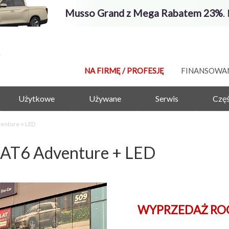
Musso Grand z Mega Rabatem 23%
.
NA FIRMĘ / PROFESJĘ
FINANSOWA
Użytkowe
Używane
Serwis
Częś
venture + LED
 AT6 Adventure + LED
WYPRZEDAŻ ROCZ