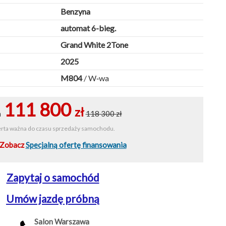
Benzyna
automat 6-bieg.
Grand White 2Tone
2025
M804
/ W‑wa
111 800
zł
a
118 300 zł
rta ważna do czasu sprzedaży samochodu.
Zobacz
Specjalną ofertę finansowania
Zapytaj o samochód
Umów jazdę próbną
Salon Warszawa