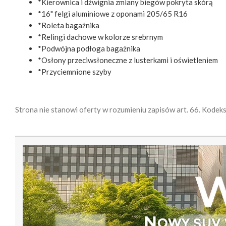
*Kierownica i dźwignia zmiany biegów pokryta skórą
*16" felgi aluminiowe z oponami 205/65 R16
*Roleta bagażnika
*Relingi dachowe w kolorze srebrnym
*Podwójna podłoga bagażnika
*Osłony przeciwsłoneczne z lusterkami i oświetleniem
*Przyciemnione szyby
Strona nie stanowi oferty w rozumieniu zapisów art. 66. Kodek