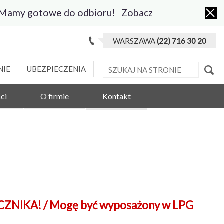
 Mamy gotowe do odbioru!
Zobacz
WARSZAWA
(22) 716 30 20
NIE
UBEZPIECZENIA
ci
O firmie
Kontakt
NIKA! / Mogę być wyposażony w LPG