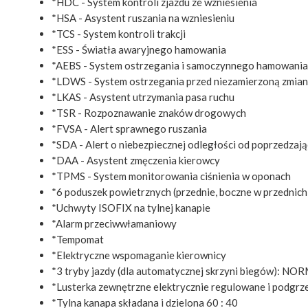
*HDC - System kontroli zjazdu ze wzniesienia
*HSA - Asystent ruszania na wzniesieniu
*TCS - System kontroli trakcji
*ESS - Światła awaryjnego hamowania
*AEBS - System ostrzegania i samoczynnego hamowania w
*LDWS - System ostrzegania przed niezamierzoną zmian
*LKAS - Asystent utrzymania pasa ruchu
*TSR - Rozpoznawanie znaków drogowych
*FVSA - Alert sprawnego ruszania
*SDA - Alert o niebezpiecznej odległości od poprzedzaj
*DAA - Asystent zmęczenia kierowcy
*TPMS - System monitorowania ciśnienia w oponach
*6 poduszek powietrznych (przednie, boczne w przednich
*Uchwyty ISOFIX na tylnej kanapie
*Alarm przeciwwłamaniowy
*Tempomat
*Elektryczne wspomaganie kierownicy
*3 tryby jazdy (dla automatycznej skrzyni biegów): 
*Lusterka zewnętrzne elektrycznie regulowane i podgr
*Tylna kanapa składana i dzielona 60 : 40