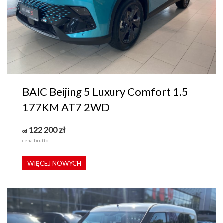
BAIC Beijing 5 Luxury Comfort 1.5
177KM AT7 2WD
122 200
zł
od
cena brutto
WIĘCEJ NOWYCH