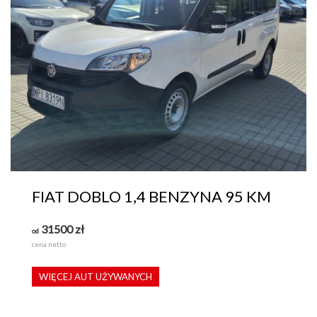
FIAT DOBLO 1,4 BENZYNA 95 KM
31500
zł
od
cena netto
WIĘCEJ AUT UŻYWANYCH