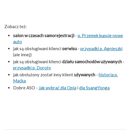
Zobacz też:
salon w czasach samorejestracji
-
p. Przemek kupuje nowe
auto
jak są obsługiwani klienci
serwisu
-
przypadki p. Agnieszki
(ale innej)
jak są obsługiwani klienci
działu samochodów używanych
-
przypadki p. Doroty
jak obsłużony został inny klient
używanych
-
historia p.
Maćka
Dobre ASO -
Jak wybrać dla Opla
i
dla SsangYonga