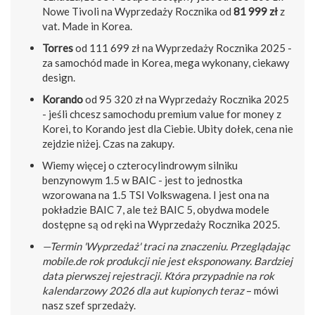
Nowe Tivoli na Wyprzedaży Rocznika od
81 999 zł
z
vat. Made in Korea.
Torres
od 111 699 zł na Wyprzedaży Rocznika 2025 -
za samochód made in Korea, mega wykonany, ciekawy
design.
Korando
od 95 320 zł na Wyprzedaży Rocznika 2025
- jeśli chcesz samochodu premium value for money z
Korei, to Korando jest dla Ciebie. Ubity dołek, cena nie
zejdzie niżej. Czas na zakupy.
Wiemy więcej o czterocylindrowym silniku
benzynowym 1.5 w BAIC - jest to jednostka
wzorowana na 1.5 TSI Volkswagena. I jest ona na
pokładzie BAIC 7, ale też BAIC 5, obydwa modele
dostępne są od ręki na Wyprzedaży Rocznika 2025.
—Termin 'Wyprzedaż' traci na znaczeniu. Przeglądając
mobile.de rok produkcji nie jest eksponowany. Bardziej
data pierwszej rejestracji. Która przypadnie na rok
kalendarzowy 2026 dla aut kupionych teraz
– mówi
nasz szef sprzedaży.