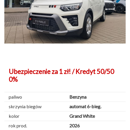
Next
Ubezpieczenie za 1 zł! / Kredyt 50/50
0%
paliwo
Benzyna
skrzynia biegów
automat 6-bieg.
kolor
Grand White
rok prod.
2026