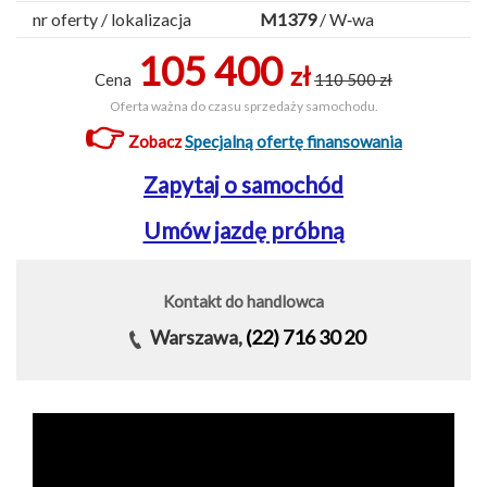
nr oferty / lokalizacja
M1379
/ W‑wa
105 400
zł
Cena
110 500 zł
Oferta ważna do czasu sprzedaży samochodu.
👉
Zobacz
Specjalną ofertę finansowania
Zapytaj o samochód
Umów jazdę próbną
Kontakt do handlowca
Warszawa,
(22) 716 30 20