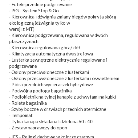
· Fotele przednie podgrzewane
· ISG - System Stop & Go
· Kierownica i dźwignia zmiany biegów pokryta skórą
ekologiczną (dźwignia tylko w
wersji z MT)
· Kierownica podgrzewana, regulowana w dwóch
płaszczyznach
· Kierownica regulowana góra/ dół
· Klimtyzacja automatyczna dwustrefowa
· Lusterka zewnętrzne elektrycznie regulowane i
podgrzewane
· Osłony przeciwsłoneczne z lusterkami
· Osłony przeciwsłoneczne z lusterkami i oświetleniem
· Pióra przednich wycieraczek hybrydowe
· Podwójna podłoga bagażnika
· Podłokietnik na tylnej kanapie z uchwytami na kubki
· Roleta bagażnika
· Szyby boczne w drzwiach przednich atermiczne
· Tempomat
· Tylna kanapa składana i dzielona 60 : 40
· Zestaw naprawczy do opon
· IES - Relingi dachowe w kolorze czarnym