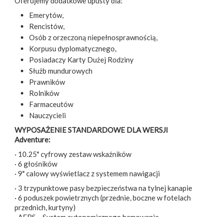
Oferujemy dodatkowe upusty dla:
Emerytów,
Rencistów,
Osób z orzeczoną niepełnosprawnością,
Korpusu dyplomatycznego,
Posiadaczy Karty Dużej Rodziny
Służb mundurowych
Prawników
Rolników
Farmaceutów
Nauczycieli
WYPOSAŻENIE STANDARDOWE DLA WERSJI
Adventure:
· 10.25" cyfrowy zestaw wskaźników
· 6 głośników
· 9" calowy wyświetlacz z systemem nawigacji
· 3 trzypunktowe pasy bezpieczeństwa na tylnej kanapie
· 6 poduszek powietrznych (przednie, boczne w fotelach
przednich, kurtyny)
· AEBS – System autonomicznego hamowania