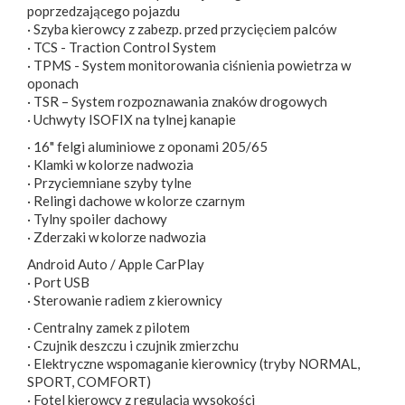
poprzedzającego pojazdu
· Szyba kierowcy z zabezp. przed przycięciem palców
· TCS - Traction Control System
· TPMS - System monitorowania ciśnienia powietrza w
oponach
· TSR – System rozpoznawania znaków drogowych
· Uchwyty ISOFIX na tylnej kanapie
· 16" felgi aluminiowe z oponami 205/65
· Klamki w kolorze nadwozia
· Przyciemniane szyby tylne
· Relingi dachowe w kolorze czarnym
· Tylny spoiler dachowy
· Zderzaki w kolorze nadwozia
Android Auto / Apple CarPlay
· Port USB
· Sterowanie radiem z kierownicy
· Centralny zamek z pilotem
· Czujnik deszczu i czujnik zmierzchu
· Elektryczne wspomaganie kierownicy (tryby NORMAL,
SPORT, COMFORT)
· Fotel kierowcy z regulacją wysokości