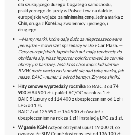
dla szukającego dużego, bogatego samochodu,
praktycznego do jazdy w Polsce i ew. na dalekie,
europejskie wojaże, za
minimalną cenę
. Jedna marka z
Chin
, druga z
Korei
. Są zwolennicy i jednego, i
drugiego.
—Mamy marki, które dają dużo za nieprzeszacowane
pieniądze
– mówi szef sprzedaży w Dixi-Car Plaza.
—
Ceny europejskich, japońskich aut mają tendencję do
obniżania się. Nasz importer poinformował, że cen nie
obniży już bardziej. Jeśli ktoś chce kupić kilkuletnie
BMW, może warto zastanowić się nad taką marką, jak
nasze. BAIC - numer 1 wśród benzyn. Zrywne silniki.
Hity cenowe wyprzedaży rocznika
to BAIC 3 od
74
900 zł
84 900 zł
+ pakiet AC/OC na rok za 1 zł.
BAIC 5 Luxury od 114 400 z ubezpieczeniem od 1 zł i
LPG od 1 zł.
BAIC 7 od 135 990 zł
164 900 zł
również z
ubezpieczeniem na rok za 1 zł i Instalacją LPG za 1 zł.
W gamie KGM
Actyon otrzymał upust 19 000 zł, co
oznacza, że SUV Coupé dostępny jest od 136 100 zł.