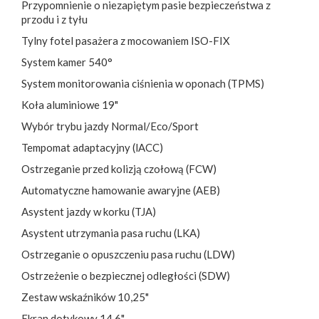
Przypomnienie o niezapiętym pasie bezpieczeństwa z
przodu i z tyłu
Tylny fotel pasażera z mocowaniem ISO-FIX
System kamer 540°
System monitorowania ciśnienia w oponach (TPMS)
Koła aluminiowe 19"
Wybór trybu jazdy Normal/Eco/Sport
Tempomat adaptacyjny (lACC)
Ostrzeganie przed kolizją czołową (FCW)
Automatyczne hamowanie awaryjne (AEB)
Asystent jazdy w korku (TJA)
Asystent utrzymania pasa ruchu (LKA)
Ostrzeganie o opuszczeniu pasa ruchu (LDW)
Ostrzeżenie o bezpiecznej odległości (SDW)
Zestaw wskaźników 10,25"
Ekran dotykowy 14,6"