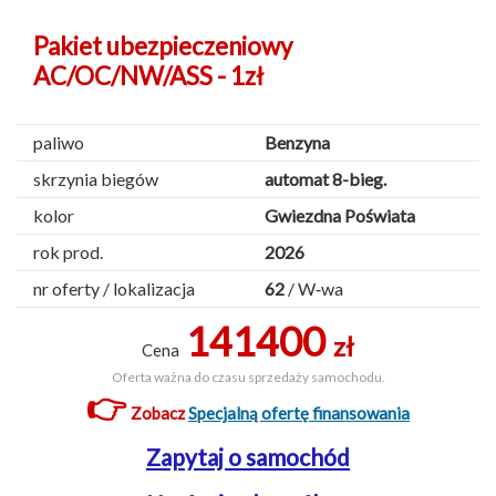
Pakiet ubezpieczeniowy
AC/OC/NW/ASS - 1zł
paliwo
Benzyna
skrzynia biegów
automat 8-bieg.
kolor
Gwiezdna Poświata
rok prod.
2026
nr oferty / lokalizacja
62
/ W‑wa
141400
zł
Cena
Oferta ważna do czasu sprzedaży samochodu.
👉
Zobacz
Specjalną ofertę finansowania
Zapytaj o samochód