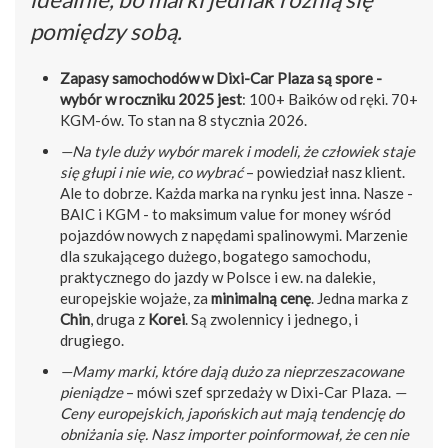
pomiędzy sobą.
Zapasy samochodów w Dixi-Car Plaza są spore -
wybór w roczniku 2025 jest
: 100+ Baików od ręki. 70+
KGM-ów. To stan na 8 stycznia 2026.
—Na tyle duży wybór marek i modeli, że człowiek staje
się głupi i nie wie, co wybrać
– powiedział nasz klient.
Ale to dobrze. Każda marka na rynku jest inna. Nasze -
BAIC i KGM - to maksimum value for money wśród
pojazdów nowych z napędami spalinowymi. Marzenie
dla szukającego dużego, bogatego samochodu,
praktycznego do jazdy w Polsce i ew. na dalekie,
europejskie wojaże, za
minimalną cenę
. Jedna marka z
Chin
, druga z
Korei
. Są zwolennicy i jednego, i
drugiego.
—Mamy marki, które dają dużo za nieprzeszacowane
pieniądze
– mówi szef sprzedaży w Dixi-Car Plaza.
—
Ceny europejskich, japońskich aut mają tendencję do
obniżania się. Nasz importer poinformował, że cen nie