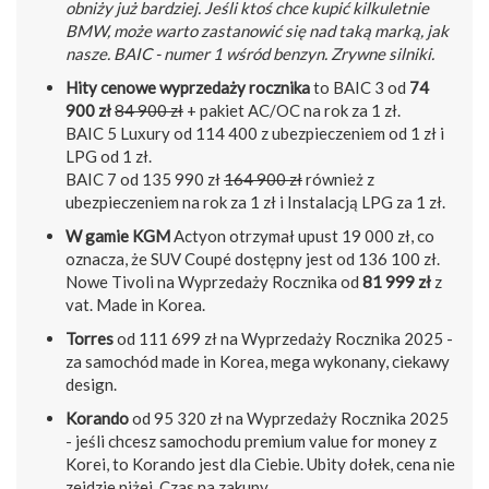
obniży już bardziej. Jeśli ktoś chce kupić kilkuletnie
BMW, może warto zastanowić się nad taką marką, jak
nasze. BAIC - numer 1 wśród benzyn. Zrywne silniki.
Hity cenowe wyprzedaży rocznika
to BAIC 3 od
74
900 zł
84 900 zł
+ pakiet AC/OC na rok za 1 zł.
BAIC 5 Luxury od 114 400 z ubezpieczeniem od 1 zł i
LPG od 1 zł.
BAIC 7 od 135 990 zł
164 900 zł
również z
ubezpieczeniem na rok za 1 zł i Instalacją LPG za 1 zł.
W gamie KGM
Actyon otrzymał upust 19 000 zł, co
oznacza, że SUV Coupé dostępny jest od 136 100 zł.
Nowe Tivoli na Wyprzedaży Rocznika od
81 999 zł
z
vat. Made in Korea.
Torres
od 111 699 zł na Wyprzedaży Rocznika 2025 -
za samochód made in Korea, mega wykonany, ciekawy
design.
Korando
od 95 320 zł na Wyprzedaży Rocznika 2025
- jeśli chcesz samochodu premium value for money z
Korei, to Korando jest dla Ciebie. Ubity dołek, cena nie
zejdzie niżej. Czas na zakupy.