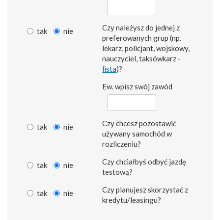
Czy należysz do jednej z
tak
nie
preferowanych grup (np.
lekarz, policjant, wojskowy,
nauczyciel, taksówkarz -
lista
)?
Ew. wpisz swój zawód
Czy chcesz pozostawić
tak
nie
używany samochód w
rozliczeniu?
Czy chciałbyś odbyć jazdę
tak
nie
testową?
Czy planujesz skorzystać z
tak
nie
kredytu/leasingu?